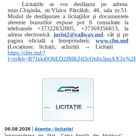
Licitațiile se vor desfășura pe adresa:
mun.Chişinău, str.Vlaicu Pârcălab, 48, sala nr.51.
Modul de desfăşurare a licitaţiilor și documentele
aferente bunurilor expuse pot fi consultate la
telefoanele
+37322832805, +37369356813, la
adresa electronică:
jurist2@railway.md
,
cât şi
pe
pagina oficială a întreprinderii:
www.
cfm.md
(
Locațiune, licitații, achiziții → Licitații
https://cfm.md/?
l=ro&h=B7Jxkt0ObED2fMRZtI3cQnhs3pqAX3x%
06.08.2026
|
Atenție – licitație!
Întreprinderea de Stat „Calea Ferată din Moldova”