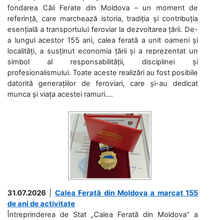
fondarea Căii Ferate din Moldova – un moment de
referință, care marchează istoria, tradiția și contribuția
esențială a transportului feroviar la dezvoltarea țării. De-
a lungul acestor 155 ani, calea ferată a unit oameni și
localități, a susținut economia țării și a reprezentat un
simbol al responsabilității, disciplinei și
profesionalismului. Toate aceste realizări au fost posibile
datorită generațiilor de feroviari, care și-au dedicat
munca și viața acestei ramuri....
31.07.2026
|
Calea Ferată din Moldova a marcat 155
de ani de activitate
Întreprinderea de Stat „Calea Ferată din Moldova” a