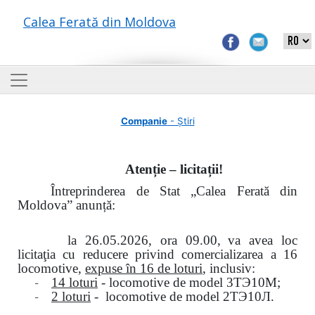
Calea Ferată din Moldova
Companie
- Știri
Atenție – licitații!
Întreprinderea de Stat „Calea Ferată din
Moldova” anunță:
la
26.05.2026, ora 09.00,
va avea loc
licitaţia cu reducere privind comercializarea a 16
locomotive,
expuse în 16 de loturi
, inclusiv:
-
14 loturi
- locomotive de model
3
ТЭ
10
М
;
-
2 loturi
- locomotive de model
2
ТЭ
10
Л
.