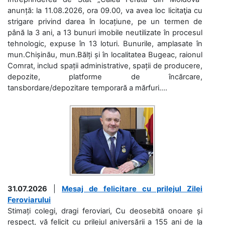
anunță: la 11.08.2026, ora 09.00, va avea loc licitaţia cu
strigare privind darea în locațiune, pe un termen de
până la 3 ani, a 13 bunuri imobile neutilizate în procesul
tehnologic, expuse în 13 loturi. Bunurile, amplasate în
mun.Chișinău, mun.Bălți și în localitatea Bugeac, raionul
Comrat, includ spații administrative, spații de producere,
depozite, platforme de încărcare,
tansbordare/depozitare temporară a mărfuri....
31.07.2026
|
Mesaj de felicitare cu prilejul Zilei
Feroviarului
Stimați colegi, dragi feroviari, Cu deosebită onoare și
respect, vă felicit cu prilejul aniversării a 155 ani de la