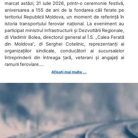
marcat astăzi, 31 iulie 2026, printr-o ceremonie festivă,
aniversarea a 155 de ani de la fondarea căii ferate pe
teritoriul Republicii Moldova, un moment de referință în
istoria transportului feroviar național. La eveniment au
participat ministrul Infrastructurii și Dezvoltării Regionale,
dl Vladimir Bolea, directorul general al Î.S. „Calea Ferată
din Moldova”, dl Serghei Cotelinic, reprezentanți ai
organizațiilor sindicale, conducători ai sucursalelor
întreprinderii din întreaga țară, veterani și angajați ai
ramurii feroviare....
Afișați mai multe ...