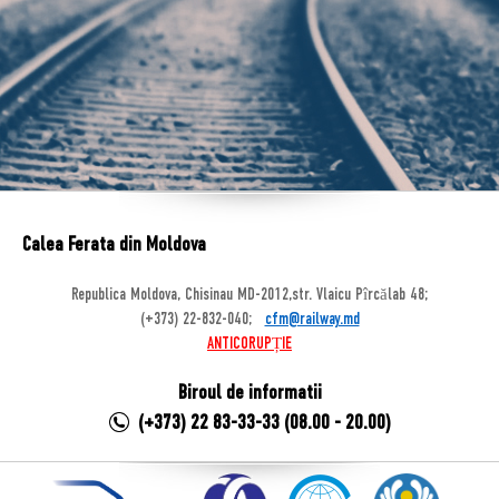
Calea Ferata din Moldova
Republica Moldova, Chisinau MD-2012,str. Vlaicu Pîrcălab 48;
(+373) 22-832-040;
cfm@railway.md
ANTICORUPȚIE
Biroul de informatii
(+373) 22 83-33-33 (08.00 - 20.00)