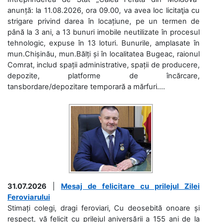
anunță: la 11.08.2026, ora 09.00, va avea loc licitaţia cu
strigare privind darea în locațiune, pe un termen de
până la 3 ani, a 13 bunuri imobile neutilizate în procesul
tehnologic, expuse în 13 loturi. Bunurile, amplasate în
mun.Chișinău, mun.Bălți și în localitatea Bugeac, raionul
Comrat, includ spații administrative, spații de producere,
depozite, platforme de încărcare,
tansbordare/depozitare temporară a mărfuri....
31.07.2026
|
Mesaj de felicitare cu prilejul Zilei
Feroviarului
Stimați colegi, dragi feroviari, Cu deosebită onoare și
respect, vă felicit cu prilejul aniversării a 155 ani de la