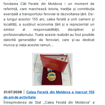
fondarea Căii Ferate din Moldova – un moment de
referință, care marchează istoria, tradiția și contribuția
esențială a transportului feroviar la dezvoltarea țării. De-
a lungul acestor 155 ani, calea ferată a unit oameni și
localități, a susținut economia țării și a reprezentat un
simbol al responsabilității, disciplinei și
profesionalismului. Toate aceste realizări au fost posibile
datorită generațiilor de feroviari, care și-au dedicat
munca și viața acestei ramuri....
31.07.2026
|
Calea Ferată din Moldova a marcat 155
de ani de activitate
Întreprinderea de Stat „Calea Ferată din Moldova” a