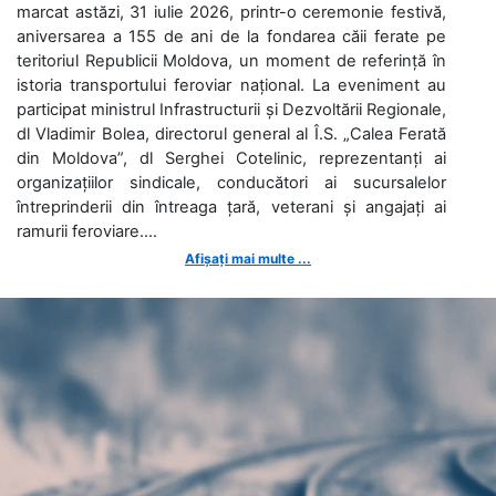
marcat astăzi, 31 iulie 2026, printr-o ceremonie festivă,
aniversarea a 155 de ani de la fondarea căii ferate pe
teritoriul Republicii Moldova, un moment de referință în
istoria transportului feroviar național. La eveniment au
participat ministrul Infrastructurii și Dezvoltării Regionale,
dl Vladimir Bolea, directorul general al Î.S. „Calea Ferată
din Moldova”, dl Serghei Cotelinic, reprezentanți ai
organizațiilor sindicale, conducători ai sucursalelor
întreprinderii din întreaga țară, veterani și angajați ai
ramurii feroviare....
Afișați mai multe ...