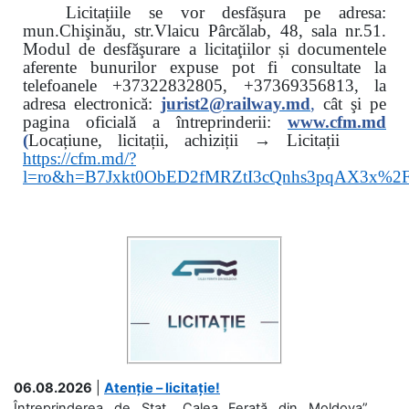
Licitațiile se vor desfășura pe adresa:
mun.Chişinău, str.Vlaicu Pârcălab, 48, sala nr.51.
Modul de desfăşurare a licitaţiilor și documentele
aferente bunurilor expuse pot fi consultate la
telefoanele
+37322832805, +37369356813, la
adresa electronică:
jurist2@railway.md
,
cât şi
pe
pagina oficială a întreprinderii:
www.
cfm.md
(
Locațiune, licitații, achiziții → Licitații
https://cfm.md/?
l=ro&h=B7Jxkt0ObED2fMRZtI3cQnhs3pqAX3x%
06.08.2026
|
Atenție – licitație!
Întreprinderea de Stat „Calea Ferată din Moldova”