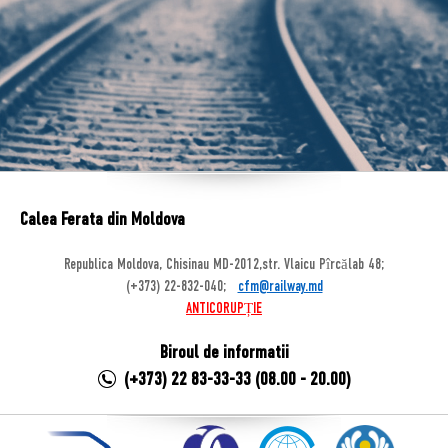
Calea Ferata din Moldova
Republica Moldova, Chisinau MD-2012,str. Vlaicu Pîrcălab 48;
(+373) 22-832-040;
cfm@railway.md
ANTICORUPȚIE
Biroul de informatii
(+373) 22 83-33-33 (08.00 - 20.00)