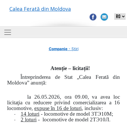
Calea Ferată din Moldova
Companie
- Știri
Atenție – licitații!
Întreprinderea de Stat „Calea Ferată din
Moldova” anunță:
la
26.05.2026, ora 09.00,
va avea loc
licitaţia cu reducere privind comercializarea a 16
locomotive,
expuse în 16 de loturi
, inclusiv:
-
14 loturi
- locomotive de model
3
ТЭ
10
М
;
-
2 loturi
- locomotive de model
2
ТЭ
10
Л
.