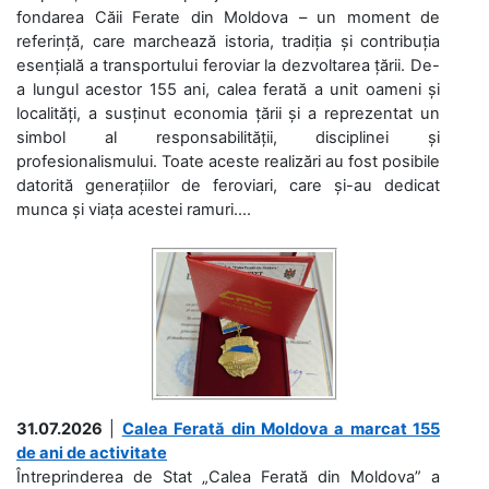
fondarea Căii Ferate din Moldova – un moment de
referință, care marchează istoria, tradiția și contribuția
esențială a transportului feroviar la dezvoltarea țării. De-
a lungul acestor 155 ani, calea ferată a unit oameni și
localități, a susținut economia țării și a reprezentat un
simbol al responsabilității, disciplinei și
profesionalismului. Toate aceste realizări au fost posibile
datorită generațiilor de feroviari, care și-au dedicat
munca și viața acestei ramuri....
31.07.2026
|
Calea Ferată din Moldova a marcat 155
de ani de activitate
Întreprinderea de Stat „Calea Ferată din Moldova” a