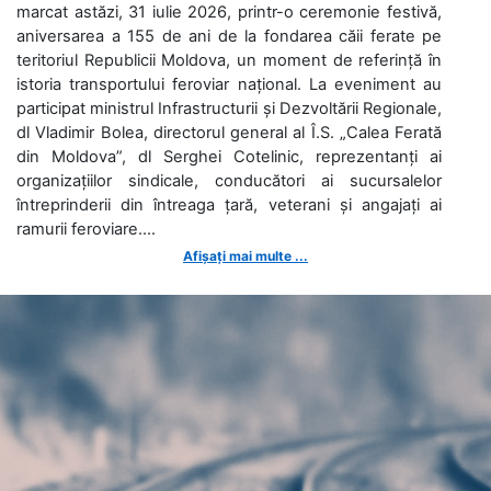
marcat astăzi, 31 iulie 2026, printr-o ceremonie festivă,
aniversarea a 155 de ani de la fondarea căii ferate pe
teritoriul Republicii Moldova, un moment de referință în
istoria transportului feroviar național. La eveniment au
participat ministrul Infrastructurii și Dezvoltării Regionale,
dl Vladimir Bolea, directorul general al Î.S. „Calea Ferată
din Moldova”, dl Serghei Cotelinic, reprezentanți ai
organizațiilor sindicale, conducători ai sucursalelor
întreprinderii din întreaga țară, veterani și angajați ai
ramurii feroviare....
Afișați mai multe ...