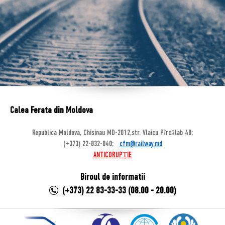
Calea Ferata din Moldova
Republica Moldova, Chisinau MD-2012,str. Vlaicu Pîrcălab 48;
(+373) 22-832-040;
cfm@railway.md
ANTICORUPȚIE
Biroul de informatii
(+373) 22 83-33-33 (08.00 - 20.00)