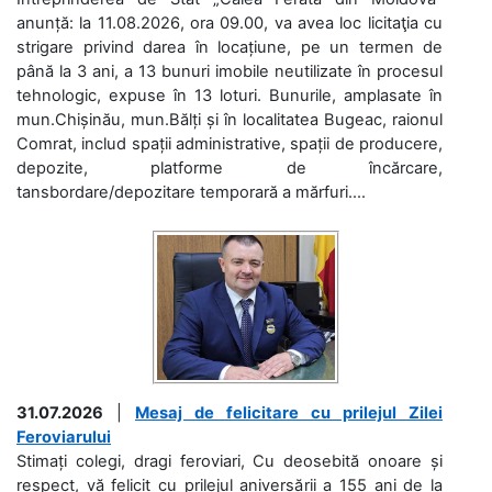
anunță: la 11.08.2026, ora 09.00, va avea loc licitaţia cu
strigare privind darea în locațiune, pe un termen de
până la 3 ani, a 13 bunuri imobile neutilizate în procesul
tehnologic, expuse în 13 loturi. Bunurile, amplasate în
mun.Chișinău, mun.Bălți și în localitatea Bugeac, raionul
Comrat, includ spații administrative, spații de producere,
depozite, platforme de încărcare,
tansbordare/depozitare temporară a mărfuri....
31.07.2026
|
Mesaj de felicitare cu prilejul Zilei
Feroviarului
Stimați colegi, dragi feroviari, Cu deosebită onoare și
respect, vă felicit cu prilejul aniversării a 155 ani de la