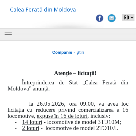
Calea Ferată din Moldova
Companie
- Știri
Atenție – licitații!
Întreprinderea de Stat „Calea Ferată din
Moldova” anunță:
la
26.05.2026, ora 09.00,
va avea loc
licitaţia cu reducere privind comercializarea a 16
locomotive,
expuse în 16 de loturi
, inclusiv:
-
14 loturi
- locomotive de model
3
ТЭ
10
М
;
-
2 loturi
- locomotive de model
2
ТЭ
10
Л
.