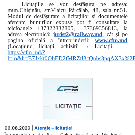
Licitațiile se vor desfășura pe adresa:
mun.Chişinău, str.Vlaicu Pârcălab, 48, sala nr.51.
Modul de desfăşurare a licitaţiilor și documentele
aferente bunurilor expuse pot fi consultate la
telefoanele
+37322832805, +37369356813, la
adresa electronică:
jurist2@railway.md
,
cât şi
pe
pagina oficială a întreprinderii:
www.
cfm.md
(
Locațiune, licitații, achiziții → Licitații
https://cfm.md/?
l=ro&h=B7Jxkt0ObED2fMRZtI3cQnhs3pqAX3x%
06.08.2026
|
Atenție – licitație!
Întreprinderea de Stat „Calea Ferată din Moldova”