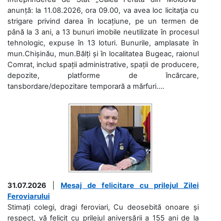
anunță: la 11.08.2026, ora 09.00, va avea loc licitaţia cu
strigare privind darea în locațiune, pe un termen de
până la 3 ani, a 13 bunuri imobile neutilizate în procesul
tehnologic, expuse în 13 loturi. Bunurile, amplasate în
mun.Chișinău, mun.Bălți și în localitatea Bugeac, raionul
Comrat, includ spații administrative, spații de producere,
depozite, platforme de încărcare,
tansbordare/depozitare temporară a mărfuri....
31.07.2026
|
Mesaj de felicitare cu prilejul Zilei
Feroviarului
Stimați colegi, dragi feroviari, Cu deosebită onoare și
respect, vă felicit cu prilejul aniversării a 155 ani de la