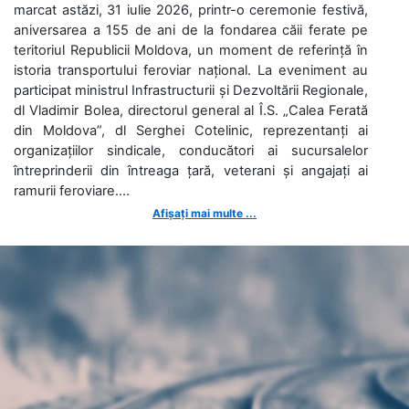
marcat astăzi, 31 iulie 2026, printr-o ceremonie festivă,
aniversarea a 155 de ani de la fondarea căii ferate pe
teritoriul Republicii Moldova, un moment de referință în
istoria transportului feroviar național. La eveniment au
participat ministrul Infrastructurii și Dezvoltării Regionale,
dl Vladimir Bolea, directorul general al Î.S. „Calea Ferată
din Moldova”, dl Serghei Cotelinic, reprezentanți ai
organizațiilor sindicale, conducători ai sucursalelor
întreprinderii din întreaga țară, veterani și angajați ai
ramurii feroviare....
Afișați mai multe ...