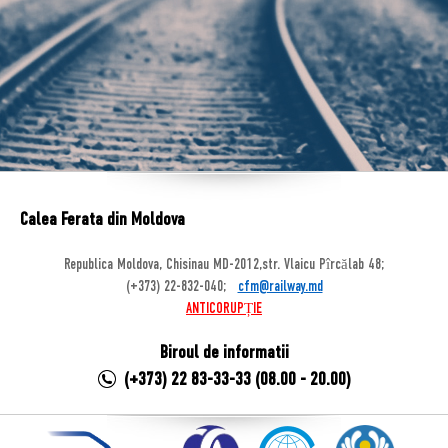
Calea Ferata din Moldova
Republica Moldova, Chisinau MD-2012,str. Vlaicu Pîrcălab 48;
(+373) 22-832-040;
cfm@railway.md
ANTICORUPȚIE
Biroul de informatii
(+373) 22 83-33-33 (08.00 - 20.00)