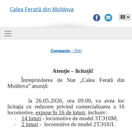
Calea Ferată din Moldova
Companie
- Știri
Atenție – licitații!
Întreprinderea de Stat „Calea Ferată din
Moldova” anunță:
la
26.05.2026, ora 09.00,
va avea loc
licitaţia cu reducere privind comercializarea a 16
locomotive,
expuse în 16 de loturi
, inclusiv:
-
14 loturi
- locomotive de model
3
ТЭ
10
М
;
-
2 loturi
- locomotive de model
2
ТЭ
10
Л
.