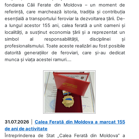
fondarea Căii Ferate din Moldova – un moment de
referință, care marchează istoria, tradiția și contribuția
esențială a transportului feroviar la dezvoltarea țării. De-
a lungul acestor 155 ani, calea ferată a unit oameni și
localități, a susținut economia țării și a reprezentat un
simbol al responsabilității, disciplinei și
profesionalismului. Toate aceste realizări au fost posibile
datorită generațiilor de feroviari, care și-au dedicat
munca și viața acestei ramuri....
31.07.2026
|
Calea Ferată din Moldova a marcat 155
de ani de activitate
Întreprinderea de Stat „Calea Ferată din Moldova” a