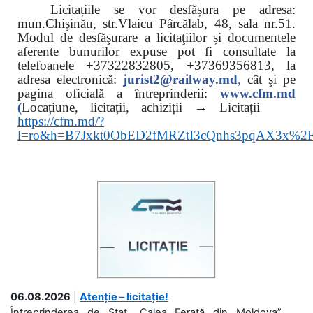
Licitațiile se vor desfășura pe adresa:
mun.Chişinău, str.Vlaicu Pârcălab, 48, sala nr.51.
Modul de desfăşurare a licitaţiilor și documentele
aferente bunurilor expuse pot fi consultate la
telefoanele
+37322832805, +37369356813, la
adresa electronică:
jurist2@railway.md
,
cât şi
pe
pagina oficială a întreprinderii:
www.
cfm.md
(
Locațiune, licitații, achiziții → Licitații
https://cfm.md/?
l=ro&h=B7Jxkt0ObED2fMRZtI3cQnhs3pqAX3x%
06.08.2026
|
Atenție – licitație!
Întreprinderea de Stat „Calea Ferată din Moldova”