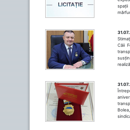
spații
mărfuri
31.07
Stimaț
Căii 
transp
susțin
realiz
31.07
Între
aniver
transp
Bolea,
sindic