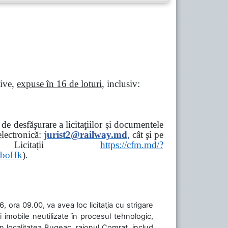
tive,
expuse în 16 de loturi
, inclusiv:
e desfăşurare a licitaţiilor și documentele
ectronică:
jurist2@railway.md
,
cât şi
pe
iziții → Licitații
https://cfm.md/?
aboHk
).
 ora 09.00, va avea loc licitaţia cu strigare
 imobile neutilizate în procesul tehnologic,
în localitatea Bugeac, raionul Comrat, includ