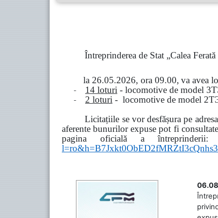
Întreprinderea de Stat „Calea Ferat
la
26.05.2026, ora 09.00,
va avea l
-
14 loturi
- locomotive de model
3
Т
-
2 loturi
- locomotive de model
2
Т
Licitațiile se vor desfășura pe adre
aferente bunurilor expuse pot fi consultat
pagina oficială a întreprinderii:
l=ro&h=B7Jxkt0ObED2fMRZtI3cQn
06.08
Întrep
privin
expuse