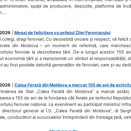
 administrative, spații de producere, depozite, platforme de în
....
.2026
|
Mesaj de felicitare cu prilejul Zilei Feroviarului
i colegi, dragi feroviari, Cu deosebită onoare și respect, vă felicit 
Ferate din Moldova – un moment de referință, care marchează is
ortului feroviar la dezvoltarea țării. De-a lungul acestor 155 ani
ut economia țării și a reprezentat un simbol al responsabilității, d
ări au fost posibile datorită generațiilor de feroviari, care și-au ded
.2026
|
Calea Ferată din Moldova a marcat 155 de ani de activit
prinderea de Stat „Calea Ferată din Moldova” a marcat astăzi, 
sarea a 155 de ani de la fondarea căii ferate pe teritoriul Republi
ortului feroviar național. La eveniment au participat ministrul Infras
 directorul general al Î.S. „Calea Ferată din Moldova”, dl Serghe
ale, conducători ai sucursalelor întreprinderii din întreaga țară, veter