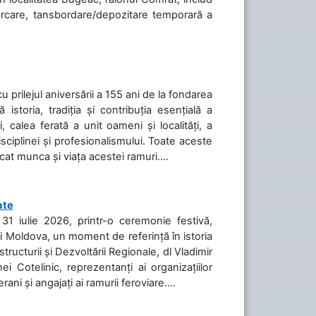
cărcare, tansbordare/depozitare temporară a
cu prilejul aniversării a 155 ani de la fondarea
toria, tradiția și contribuția esențială a
, calea ferată a unit oameni și localități, a
isciplinei și profesionalismului. Toate aceste
icat munca și viața acestei ramuri....
ate
31 iulie 2026, printr-o ceremonie festivă,
cii Moldova, un moment de referință în istoria
tructurii și Dezvoltării Regionale, dl Vladimir
i Cotelinic, reprezentanți ai organizațiilor
ani și angajați ai ramurii feroviare....