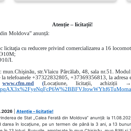
Atenție – licitații!
ă din Moldova” anunță:
oc
licitaţia cu reducere privind comercializarea a 16 locomo
Э
10
М
;
Э
10
Л
.
sa: mun.Chişinău, str.Vlaicu Pârcălab, 48, sala nr.51.
Modul d
e la
telefoanele
+37322832805, +37369356813, la adresa el
www.
cfm.md
(
Locațiune, licitații, ach
hs3pqAX3x%2FyeNqFcP6W%2BBFVJrowWYhf6TuMom
.2026
|
Atenție – licitație!
rinderea de Stat „Calea Ferată din Moldova” anunță: la 11.08.2026,
d darea în locațiune, pe un termen de până la 3 ani, a 13 bunuri
 în 13 loturi. Bunurile, amplasate în mun.Chișinău, mun.Bălți și 