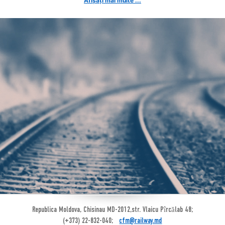
Afișați mai multe ...
Republica Moldova, Chisinau MD-2012,str. Vlaicu Pîrcălab 48;
(+373) 22-832-040;
cfm@railway.md