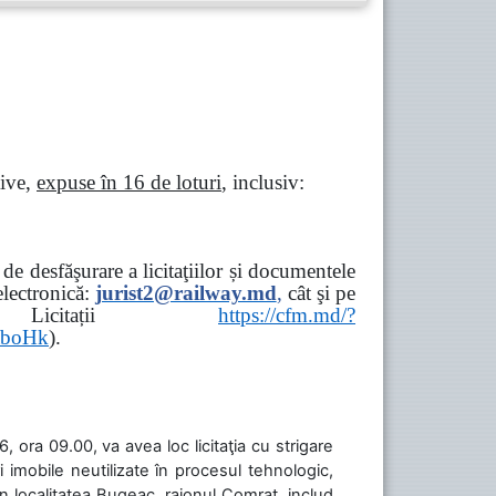
tive,
expuse în 16 de loturi
, inclusiv:
e desfăşurare a licitaţiilor și documentele
ectronică:
jurist2@railway.md
,
cât şi
pe
iziții → Licitații
https://cfm.md/?
aboHk
).
 ora 09.00, va avea loc licitaţia cu strigare
 imobile neutilizate în procesul tehnologic,
în localitatea Bugeac, raionul Comrat, includ