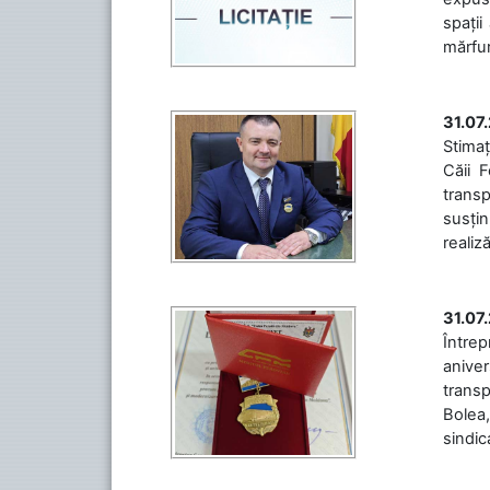
spații
mărfuri
31.07
Stimaț
Căii 
transp
susțin
realiz
31.07
Între
aniver
transp
Bolea,
sindic