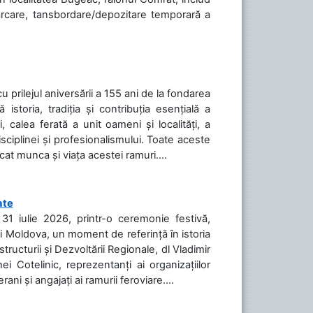
cărcare, tansbordare/depozitare temporară a
cu prilejul aniversării a 155 ani de la fondarea
toria, tradiția și contribuția esențială a
, calea ferată a unit oameni și localități, a
isciplinei și profesionalismului. Toate aceste
icat munca și viața acestei ramuri....
ate
31 iulie 2026, printr-o ceremonie festivă,
cii Moldova, un moment de referință în istoria
tructurii și Dezvoltării Regionale, dl Vladimir
i Cotelinic, reprezentanți ai organizațiilor
ani și angajați ai ramurii feroviare....