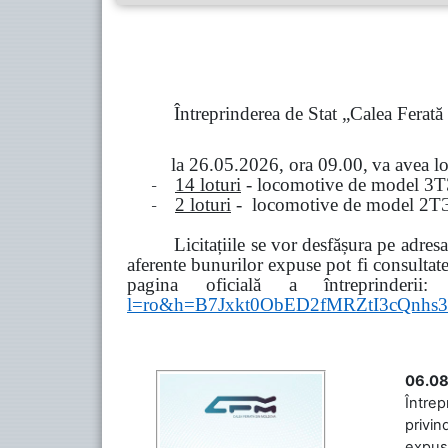
Întreprinderea de Stat „Calea Ferat
la
26.05.2026, ora 09.00,
va avea l
-
14 loturi
- locomotive de model
3
Т
-
2 loturi
- locomotive de model
2
Т
Licitațiile se vor desfășura pe adre
aferente bunurilor expuse pot fi consultat
pagina oficială a întreprinderii:
l=ro&h=B7Jxkt0ObED2fMRZtI3cQn
06.08
Întrep
privin
expuse