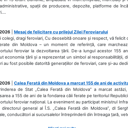
 administrative, spații de producere, depozite, platforme de în
....
.2026
|
Mesaj de felicitare cu prilejul Zilei Feroviarului
i colegi, dragi feroviari, Cu deosebită onoare și respect, vă felicit 
Ferate din Moldova – un moment de referință, care marchează is
ortului feroviar la dezvoltarea țării. De-a lungul acestor 155 ani
ut economia țării și a reprezentat un simbol al responsabilității, d
ări au fost posibile datorită generațiilor de feroviari, care și-au ded
.2026
|
Calea Ferată din Moldova a marcat 155 de ani de activit
prinderea de Stat „Calea Ferată din Moldova” a marcat astăzi, 
sarea a 155 de ani de la fondarea căii ferate pe teritoriul Republi
ortului feroviar național. La eveniment au participat ministrul Infras
 directorul general al Î.S. „Calea Ferată din Moldova”, dl Serghe
ale, conducători ai sucursalelor întreprinderii din întreaga țară, veter