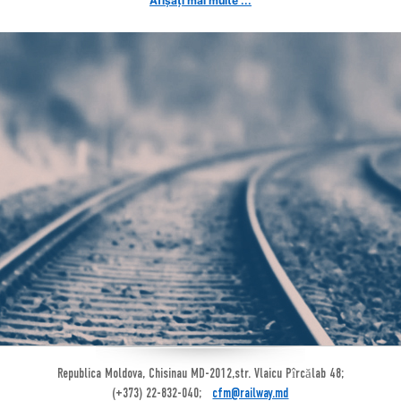
Afișați mai multe ...
Republica Moldova, Chisinau MD-2012,str. Vlaicu Pîrcălab 48;
(+373) 22-832-040;
cfm@railway.md