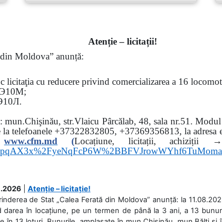
Atenție – licitații!
ă din Moldova” anunță:
oc
licitaţia cu reducere privind comercializarea a 16 locomo
Э
10
М
;
Э
10
Л
.
sa: mun.Chişinău, str.Vlaicu Pârcălab, 48, sala nr.51.
Modul d
e la
telefoanele
+37322832805, +37369356813, la adresa el
www.
cfm.md
(
Locațiune, licitații, ach
hs3pqAX3x%2FyeNqFcP6W%2BBFVJrowWYhf6TuMom
.2026
|
Atenție – licitație!
rinderea de Stat „Calea Ferată din Moldova” anunță: la 11.08.2026,
d darea în locațiune, pe un termen de până la 3 ani, a 13 bunuri
 în 13 loturi. Bunurile, amplasate în mun.Chișinău, mun.Bălți și 