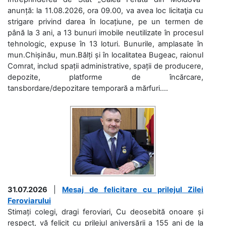
anunță: la 11.08.2026, ora 09.00, va avea loc licitaţia cu
strigare privind darea în locațiune, pe un termen de
până la 3 ani, a 13 bunuri imobile neutilizate în procesul
tehnologic, expuse în 13 loturi. Bunurile, amplasate în
mun.Chișinău, mun.Bălți și în localitatea Bugeac, raionul
Comrat, includ spații administrative, spații de producere,
depozite, platforme de încărcare,
tansbordare/depozitare temporară a mărfuri....
31.07.2026
|
Mesaj de felicitare cu prilejul Zilei
Feroviarului
Stimați colegi, dragi feroviari, Cu deosebită onoare și
respect, vă felicit cu prilejul aniversării a 155 ani de la