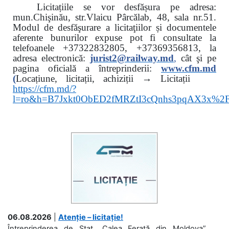
Licitațiile se vor desfășura pe adresa:
mun.Chişinău, str.Vlaicu Pârcălab, 48, sala nr.51.
Modul de desfăşurare a licitaţiilor și documentele
aferente bunurilor expuse pot fi consultate la
telefoanele
+37322832805, +37369356813, la
adresa electronică:
jurist2@railway.md
,
cât şi
pe
pagina oficială a întreprinderii:
www.
cfm.md
(
Locațiune, licitații, achiziții → Licitații
https://cfm.md/?
l=ro&h=B7Jxkt0ObED2fMRZtI3cQnhs3pqAX3x%
06.08.2026
|
Atenție – licitație!
Întreprinderea de Stat „Calea Ferată din Moldova”