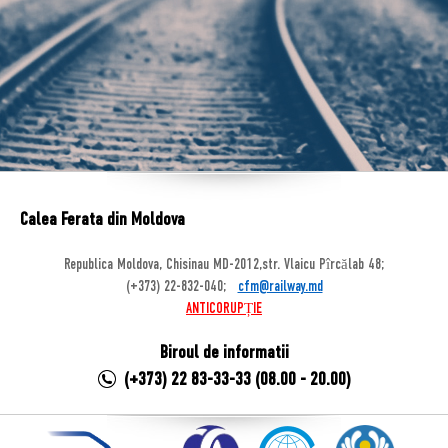
Calea Ferata din Moldova
Republica Moldova, Chisinau MD-2012,str. Vlaicu Pîrcălab 48;
(+373) 22-832-040;
cfm@railway.md
ANTICORUPȚIE
Biroul de informatii
(+373) 22 83-33-33 (08.00 - 20.00)