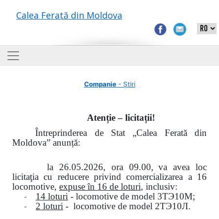
Calea Ferată din Moldova
Companie
- Știri
Atenție – licitații!
Întreprinderea de Stat „Calea Ferată din
Moldova” anunță:
la
26.05.2026, ora 09.00,
va avea loc
licitaţia cu reducere privind comercializarea a 16
locomotive,
expuse în 16 de loturi
, inclusiv:
-
14 loturi
- locomotive de model
3
ТЭ
10
М
;
-
2 loturi
- locomotive de model
2
ТЭ
10
Л
.