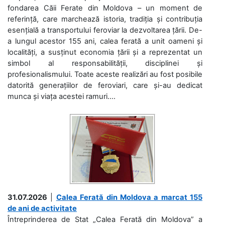
fondarea Căii Ferate din Moldova – un moment de
referință, care marchează istoria, tradiția și contribuția
esențială a transportului feroviar la dezvoltarea țării. De-
a lungul acestor 155 ani, calea ferată a unit oameni și
localități, a susținut economia țării și a reprezentat un
simbol al responsabilității, disciplinei și
profesionalismului. Toate aceste realizări au fost posibile
datorită generațiilor de feroviari, care și-au dedicat
munca și viața acestei ramuri....
31.07.2026
|
Calea Ferată din Moldova a marcat 155
de ani de activitate
Întreprinderea de Stat „Calea Ferată din Moldova” a