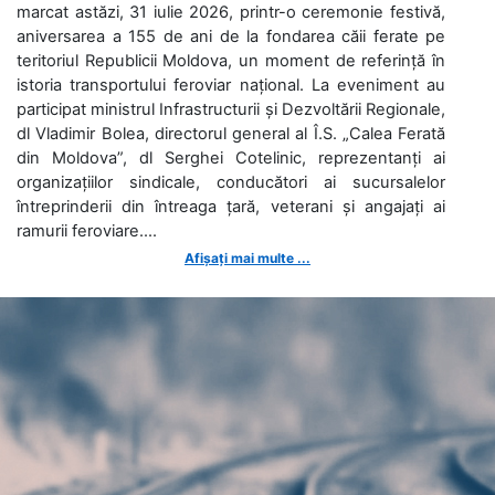
marcat astăzi, 31 iulie 2026, printr-o ceremonie festivă,
aniversarea a 155 de ani de la fondarea căii ferate pe
teritoriul Republicii Moldova, un moment de referință în
istoria transportului feroviar național. La eveniment au
participat ministrul Infrastructurii și Dezvoltării Regionale,
dl Vladimir Bolea, directorul general al Î.S. „Calea Ferată
din Moldova”, dl Serghei Cotelinic, reprezentanți ai
organizațiilor sindicale, conducători ai sucursalelor
întreprinderii din întreaga țară, veterani și angajați ai
ramurii feroviare....
Afișați mai multe ...