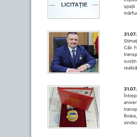
spații
mărfuri
31.07
Stimaț
Căii 
transp
susțin
realiz
31.07
Între
aniver
transp
Bolea,
sindic