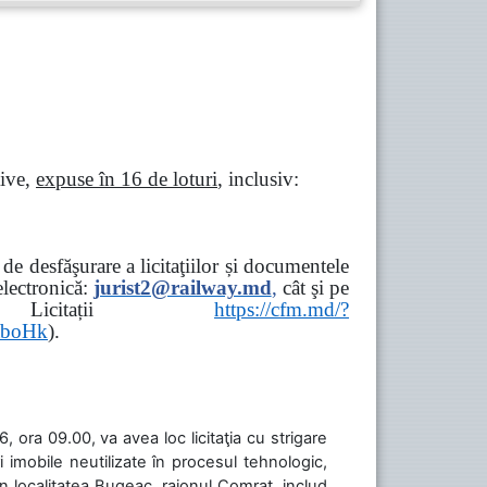
tive,
expuse în 16 de loturi
, inclusiv:
e desfăşurare a licitaţiilor și documentele
ectronică:
jurist2@railway.md
,
cât şi
pe
iziții → Licitații
https://cfm.md/?
aboHk
).
 ora 09.00, va avea loc licitaţia cu strigare
 imobile neutilizate în procesul tehnologic,
în localitatea Bugeac, raionul Comrat, includ