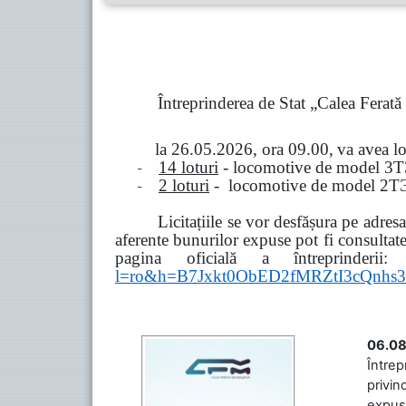
Întreprinderea de Stat „Calea Ferat
la
26.05.2026, ora 09.00,
va avea l
-
14 loturi
- locomotive de model
3
Т
-
2 loturi
- locomotive de model
2
Т
Licitațiile se vor desfășura pe adre
aferente bunurilor expuse pot fi consultat
pagina oficială a întreprinderii:
l=ro&h=B7Jxkt0ObED2fMRZtI3cQn
06.08
Întrep
privin
expuse