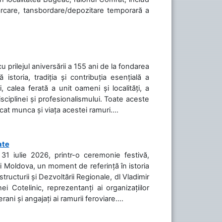
cărcare, tansbordare/depozitare temporară a
cu prilejul aniversării a 155 ani de la fondarea
toria, tradiția și contribuția esențială a
, calea ferată a unit oameni și localități, a
isciplinei și profesionalismului. Toate aceste
icat munca și viața acestei ramuri....
ate
31 iulie 2026, printr-o ceremonie festivă,
cii Moldova, un moment de referință în istoria
tructurii și Dezvoltării Regionale, dl Vladimir
i Cotelinic, reprezentanți ai organizațiilor
ani și angajați ai ramurii feroviare....