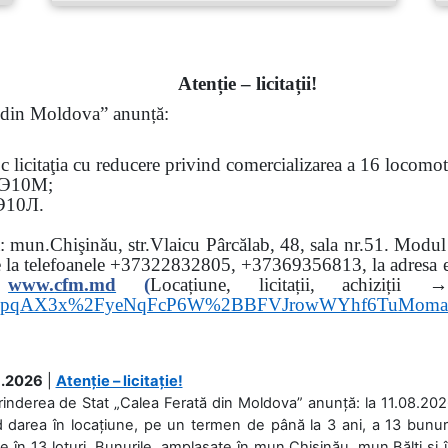
Atenție – licitații!
ă din Moldova” anunță:
oc
licitaţia cu reducere privind comercializarea a 16 locomo
Э
10
М
;
Э
10
Л
.
sa: mun.Chişinău, str.Vlaicu Pârcălab, 48, sala nr.51.
Modul d
e la
telefoanele
+37322832805, +37369356813, la adresa el
www.
cfm.md
(
Locațiune, licitații, ach
hs3pqAX3x%2FyeNqFcP6W%2BBFVJrowWYhf6TuMom
.2026
|
Atenție – licitație!
rinderea de Stat „Calea Ferată din Moldova” anunță: la 11.08.2026,
d darea în locațiune, pe un termen de până la 3 ani, a 13 bunuri
 în 13 loturi. Bunurile, amplasate în mun.Chișinău, mun.Bălți și 