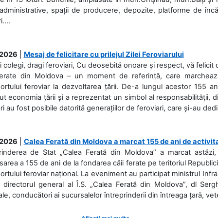
 administrative, spații de producere, depozite, platforme de în
....
.2026
|
Mesaj de felicitare cu prilejul Zilei Feroviarului
i colegi, dragi feroviari, Cu deosebită onoare și respect, vă felicit 
Ferate din Moldova – un moment de referință, care marchează is
ortului feroviar la dezvoltarea țării. De-a lungul acestor 155 ani
ut economia țării și a reprezentat un simbol al responsabilității, d
ări au fost posibile datorită generațiilor de feroviari, care și-au ded
.2026
|
Calea Ferată din Moldova a marcat 155 de ani de activit
prinderea de Stat „Calea Ferată din Moldova” a marcat astăzi, 
sarea a 155 de ani de la fondarea căii ferate pe teritoriul Republi
ortului feroviar național. La eveniment au participat ministrul Infras
 directorul general al Î.S. „Calea Ferată din Moldova”, dl Serghe
ale, conducători ai sucursalelor întreprinderii din întreaga țară, veter