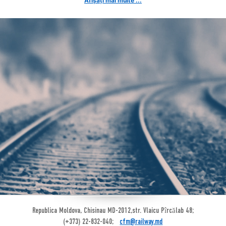
Afișați mai multe ...
Republica Moldova, Chisinau MD-2012,str. Vlaicu Pîrcălab 48;
(+373) 22-832-040;
cfm@railway.md