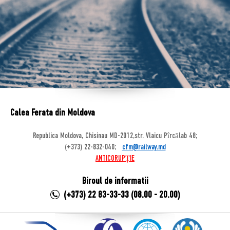
Calea Ferata din Moldova
Republica Moldova, Chisinau MD-2012,str. Vlaicu Pîrcălab 48;
(+373) 22-832-040;
cfm@railway.md
ANTICORUPȚIE
Biroul de informatii
(+373) 22 83-33-33 (08.00 - 20.00)