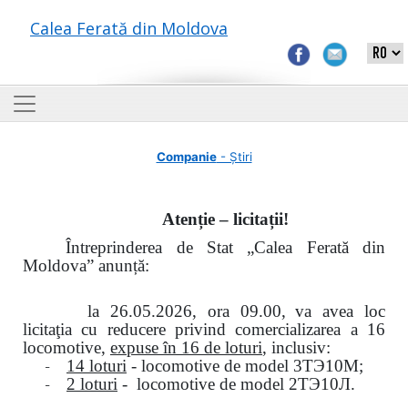
Calea Ferată din Moldova
Companie
- Știri
Atenție – licitații!
Întreprinderea de Stat „Calea Ferată din
Moldova” anunță:
la
26.05.2026, ora 09.00,
va avea loc
licitaţia cu reducere privind comercializarea a 16
locomotive,
expuse în 16 de loturi
, inclusiv:
-
14 loturi
- locomotive de model
3
ТЭ
10
М
;
-
2 loturi
- locomotive de model
2
ТЭ
10
Л
.