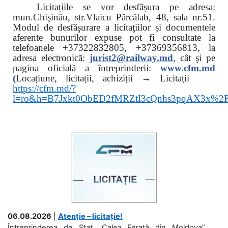
Licitațiile se vor desfășura pe adresa:
mun.Chişinău, str.Vlaicu Pârcălab, 48, sala nr.51.
Modul de desfăşurare a licitaţiilor și documentele
aferente bunurilor expuse pot fi consultate la
telefoanele
+37322832805, +37369356813, la
adresa electronică:
jurist2@railway.md
,
cât şi
pe
pagina oficială a întreprinderii:
www.
cfm.md
(
Locațiune, licitații, achiziții → Licitații
https://cfm.md/?
l=ro&h=B7Jxkt0ObED2fMRZtI3cQnhs3pqAX3x%
06.08.2026
|
Atenție – licitație!
Întreprinderea de Stat „Calea Ferată din Moldova”