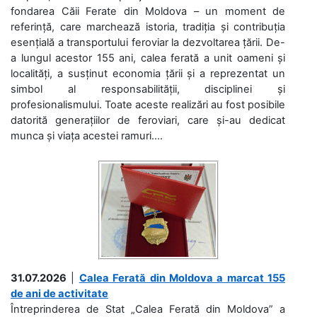
fondarea Căii Ferate din Moldova – un moment de
referință, care marchează istoria, tradiția și contribuția
esențială a transportului feroviar la dezvoltarea țării. De-
a lungul acestor 155 ani, calea ferată a unit oameni și
localități, a susținut economia țării și a reprezentat un
simbol al responsabilității, disciplinei și
profesionalismului. Toate aceste realizări au fost posibile
datorită generațiilor de feroviari, care și-au dedicat
munca și viața acestei ramuri....
31.07.2026
|
Calea Ferată din Moldova a marcat 155
de ani de activitate
Întreprinderea de Stat „Calea Ferată din Moldova” a