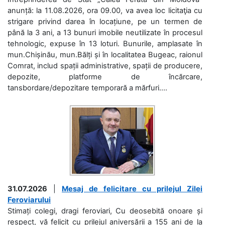
anunță: la 11.08.2026, ora 09.00, va avea loc licitaţia cu
strigare privind darea în locațiune, pe un termen de
până la 3 ani, a 13 bunuri imobile neutilizate în procesul
tehnologic, expuse în 13 loturi. Bunurile, amplasate în
mun.Chișinău, mun.Bălți și în localitatea Bugeac, raionul
Comrat, includ spații administrative, spații de producere,
depozite, platforme de încărcare,
tansbordare/depozitare temporară a mărfuri....
31.07.2026
|
Mesaj de felicitare cu prilejul Zilei
Feroviarului
Stimați colegi, dragi feroviari, Cu deosebită onoare și
respect, vă felicit cu prilejul aniversării a 155 ani de la