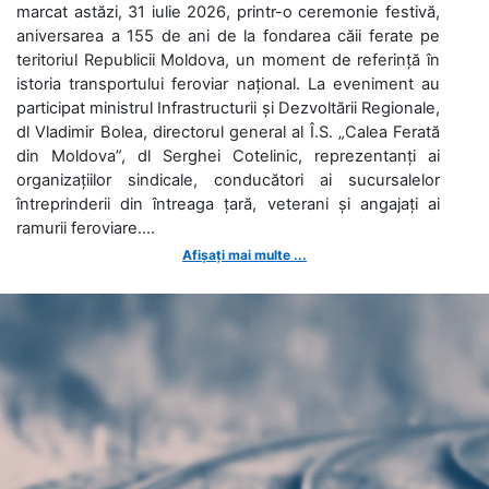
marcat astăzi, 31 iulie 2026, printr-o ceremonie festivă,
aniversarea a 155 de ani de la fondarea căii ferate pe
teritoriul Republicii Moldova, un moment de referință în
istoria transportului feroviar național. La eveniment au
participat ministrul Infrastructurii și Dezvoltării Regionale,
dl Vladimir Bolea, directorul general al Î.S. „Calea Ferată
din Moldova”, dl Serghei Cotelinic, reprezentanți ai
organizațiilor sindicale, conducători ai sucursalelor
întreprinderii din întreaga țară, veterani și angajați ai
ramurii feroviare....
Afișați mai multe ...