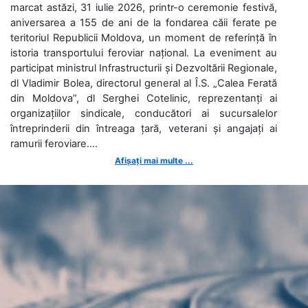
marcat astăzi, 31 iulie 2026, printr-o ceremonie festivă,
aniversarea a 155 de ani de la fondarea căii ferate pe
teritoriul Republicii Moldova, un moment de referință în
istoria transportului feroviar național. La eveniment au
participat ministrul Infrastructurii și Dezvoltării Regionale,
dl Vladimir Bolea, directorul general al Î.S. „Calea Ferată
din Moldova”, dl Serghei Cotelinic, reprezentanți ai
organizațiilor sindicale, conducători ai sucursalelor
întreprinderii din întreaga țară, veterani și angajați ai
ramurii feroviare....
Afișați mai multe ...