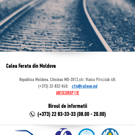
Calea Ferata din Moldova
Republica Moldova, Chisinau MD-2012,str. Vlaicu Pîrcălab 48;
(+373) 22-832-040;
cfm@railway.md
ANTICORUPȚIE
Biroul de informatii
(+373) 22 83-33-33 (08.00 - 20.00)