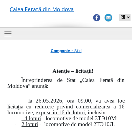
Calea Ferată din Moldova
Companie
- Știri
Atenție – licitații!
Întreprinderea de Stat „Calea Ferată din
Moldova” anunță:
la
26.05.2026, ora 09.00,
va avea loc
licitaţia cu reducere privind comercializarea a 16
locomotive,
expuse în 16 de loturi
, inclusiv:
-
14 loturi
- locomotive de model
3
ТЭ
10
М
;
-
2 loturi
- locomotive de model
2
ТЭ
10
Л
.