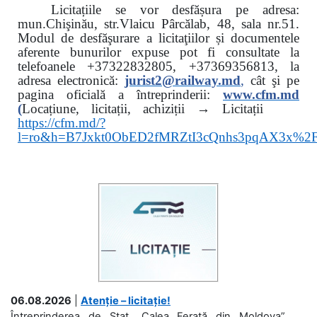
Licitațiile se vor desfășura pe adresa:
mun.Chişinău, str.Vlaicu Pârcălab, 48, sala nr.51.
Modul de desfăşurare a licitaţiilor și documentele
aferente bunurilor expuse pot fi consultate la
telefoanele
+37322832805, +37369356813, la
adresa electronică:
jurist2@railway.md
,
cât şi
pe
pagina oficială a întreprinderii:
www.
cfm.md
(
Locațiune, licitații, achiziții → Licitații
https://cfm.md/?
l=ro&h=B7Jxkt0ObED2fMRZtI3cQnhs3pqAX3x%
06.08.2026
|
Atenție – licitație!
Întreprinderea de Stat „Calea Ferată din Moldova”