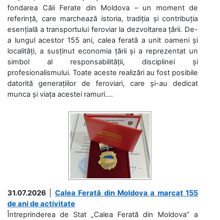
fondarea Căii Ferate din Moldova – un moment de
referință, care marchează istoria, tradiția și contribuția
esențială a transportului feroviar la dezvoltarea țării. De-
a lungul acestor 155 ani, calea ferată a unit oameni și
localități, a susținut economia țării și a reprezentat un
simbol al responsabilității, disciplinei și
profesionalismului. Toate aceste realizări au fost posibile
datorită generațiilor de feroviari, care și-au dedicat
munca și viața acestei ramuri....
31.07.2026
|
Calea Ferată din Moldova a marcat 155
de ani de activitate
Întreprinderea de Stat „Calea Ferată din Moldova” a