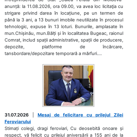
anunță: la 11.08.2026, ora 09.00, va avea loc licitaţia cu
strigare privind darea în locațiune, pe un termen de
până la 3 ani, a 13 bunuri imobile neutilizate în procesul
tehnologic, expuse în 13 loturi. Bunurile, amplasate în
mun.Chișinău, mun.Bălți și în localitatea Bugeac, raionul
Comrat, includ spații administrative, spații de producere,
depozite, platforme de încărcare,
tansbordare/depozitare temporară a mărfuri....
31.07.2026
|
Mesaj de felicitare cu prilejul Zilei
Feroviarului
Stimați colegi, dragi feroviari, Cu deosebită onoare și
respect, vă felicit cu prilejul aniversării a 155 ani de la