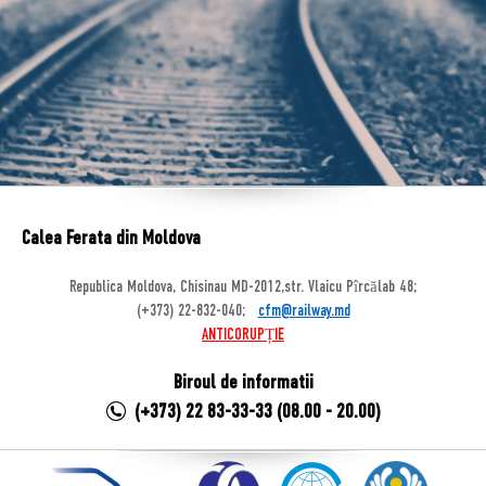
Calea Ferata din Moldova
Republica Moldova, Chisinau MD-2012,str. Vlaicu Pîrcălab 48;
(+373) 22-832-040;
cfm@railway.md
ANTICORUPȚIE
Biroul de informatii
(+373) 22 83-33-33 (08.00 - 20.00)