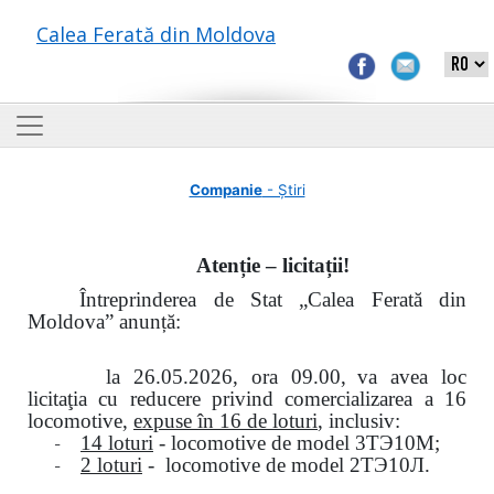
Calea Ferată din Moldova
Companie
- Știri
Atenție – licitații!
Întreprinderea de Stat „Calea Ferată din
Moldova” anunță:
la
26.05.2026, ora 09.00,
va avea loc
licitaţia cu reducere privind comercializarea a 16
locomotive,
expuse în 16 de loturi
, inclusiv:
-
14 loturi
- locomotive de model
3
ТЭ
10
М
;
-
2 loturi
- locomotive de model
2
ТЭ
10
Л
.