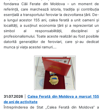
fondarea Căii Ferate din Moldova – un moment de
referință, care marchează istoria, tradiția și contribuția
esențială a transportului feroviar la dezvoltarea țării. De-
a lungul acestor 155 ani, calea ferată a unit oameni și
localități, a susținut economia țării și a reprezentat un
simbol al responsabilității, disciplinei și
profesionalismului. Toate aceste realizări au fost posibile
datorită generațiilor de feroviari, care și-au dedicat
munca și viața acestei ramuri....
31.07.2026
|
Calea Ferată din Moldova a marcat 155
de ani de activitate
Întreprinderea de Stat „Calea Ferată din Moldova” a