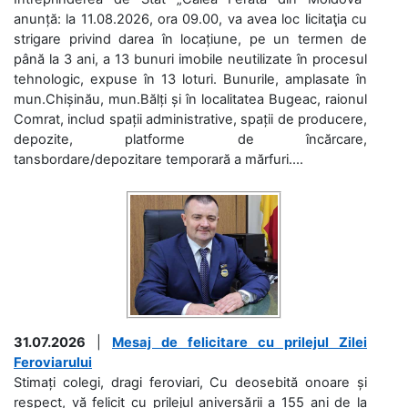
anunță: la 11.08.2026, ora 09.00, va avea loc licitaţia cu
strigare privind darea în locațiune, pe un termen de
până la 3 ani, a 13 bunuri imobile neutilizate în procesul
tehnologic, expuse în 13 loturi. Bunurile, amplasate în
mun.Chișinău, mun.Bălți și în localitatea Bugeac, raionul
Comrat, includ spații administrative, spații de producere,
depozite, platforme de încărcare,
tansbordare/depozitare temporară a mărfuri....
31.07.2026
|
Mesaj de felicitare cu prilejul Zilei
Feroviarului
Stimați colegi, dragi feroviari, Cu deosebită onoare și
respect, vă felicit cu prilejul aniversării a 155 ani de la