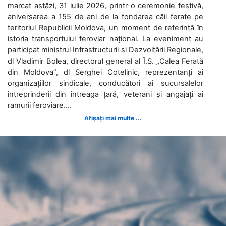
marcat astăzi, 31 iulie 2026, printr-o ceremonie festivă,
aniversarea a 155 de ani de la fondarea căii ferate pe
teritoriul Republicii Moldova, un moment de referință în
istoria transportului feroviar național. La eveniment au
participat ministrul Infrastructurii și Dezvoltării Regionale,
dl Vladimir Bolea, directorul general al Î.S. „Calea Ferată
din Moldova”, dl Serghei Cotelinic, reprezentanți ai
organizațiilor sindicale, conducători ai sucursalelor
întreprinderii din întreaga țară, veterani și angajați ai
ramurii feroviare....
Afișați mai multe ...