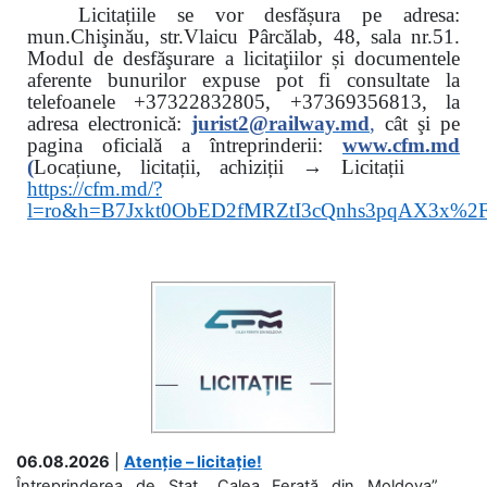
Licitațiile se vor desfășura pe adresa:
mun.Chişinău, str.Vlaicu Pârcălab, 48, sala nr.51.
Modul de desfăşurare a licitaţiilor și documentele
aferente bunurilor expuse pot fi consultate la
telefoanele
+37322832805, +37369356813, la
adresa electronică:
jurist2@railway.md
,
cât şi
pe
pagina oficială a întreprinderii:
www.
cfm.md
(
Locațiune, licitații, achiziții → Licitații
https://cfm.md/?
l=ro&h=B7Jxkt0ObED2fMRZtI3cQnhs3pqAX3x%
06.08.2026
|
Atenție – licitație!
Întreprinderea de Stat „Calea Ferată din Moldova”