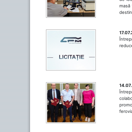
masă t
destin
17.07
Întrep
reduce
14.07
Între
colabo
promov
ferovia