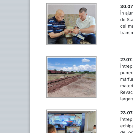
30.07
În aju
de Sta
cei ma
transm
27.07
Întrep
punere
mărfur
materi
Revaca
Iargara
23.07
Întrep
echipa
de loc