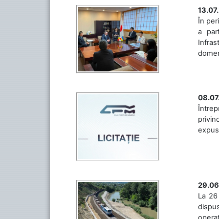
13.07
În per
a par
Infras
domeniu
08.07
Întrep
privin
expuse 
29.06
La 26 
dispus
operaț