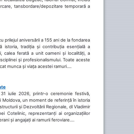
cărcare, tansbordare/depozitare temporară a
cu prilejul aniversării a 155 ani de la fondarea
toria, tradiția și contribuția esențială a
, calea ferată a unit oameni și localități, a
isciplinei și profesionalismului. Toate aceste
icat munca și viața acestei ramuri....
ate
31 iulie 2026, printr-o ceremonie festivă,
cii Moldova, un moment de referință în istoria
tructurii și Dezvoltării Regionale, dl Vladimir
i Cotelinic, reprezentanți ai organizațiilor
ani și angajați ai ramurii feroviare....