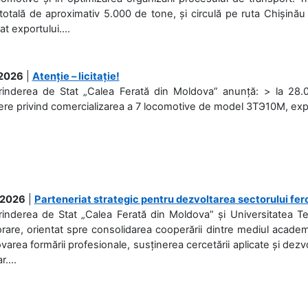
otală de aproximativ 5.000 de tone, și circulă pe ruta Chișinău
at exportului....
.2026
|
Atenție – licitație!
rinderea de Stat „Calea Ferată din Moldova” anunță: > la 28.07
re privind comercializarea a 7 locomotive de model 3ТЭ10М, expuse
.2026
|
Parteneriat strategic pentru dezvoltarea sectorului fer
prinderea de Stat „Calea Ferată din Moldova” și Universitatea 
rare, orientat spre consolidarea cooperării dintre mediul academi
area formării profesionale, susținerea cercetării aplicate și dez
r....