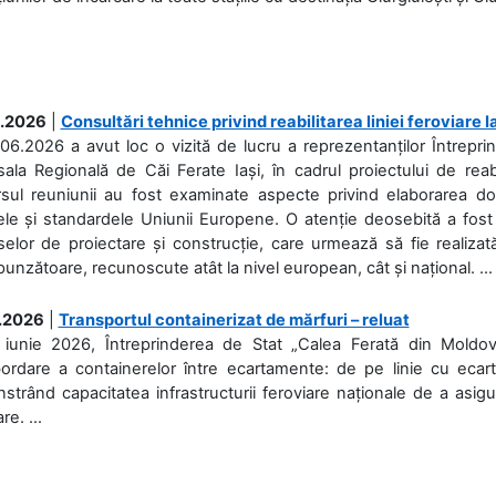
.2026
|
Consultări tehnice privind reabilitarea liniei feroviare 
06.2026 a avut loc o vizită de lucru a reprezentanților Întrepri
ala Regională de Căi Ferate Iași, în cadrul proiectului de reabi
rsul reuniunii au fost examinate aspecte privind elaborarea d
ele și standardele Uniunii Europene. O atenție deosebită a fost 
elor de proiectare și construcție, care urmează să fie realizată 
unzătoare, recunoscute atât la nivel european, cât și național. ...
.2026
|
Transportul containerizat de mărfuri – reluat
 iunie 2026, Întreprinderea de Stat „Calea Ferată din Moldo
bordare a containerelor între ecartamente: de pe linie cu ecar
trând capacitatea infrastructurii feroviare naționale de a asigur
re. ...