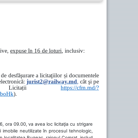
tive,
expuse în 16 de loturi
, inclusiv:
e desfăşurare a licitaţiilor și documentele
ectronică:
jurist2@railway.md
,
cât şi
pe
iziții → Licitații
https://cfm.md/?
aboHk
).
 ora 09.00, va avea loc licitaţia cu strigare
 imobile neutilizate în procesul tehnologic,
în localitatea Bugeac, raionul Comrat, includ