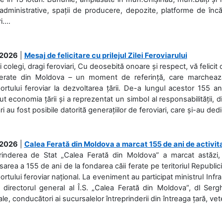
 administrative, spații de producere, depozite, platforme de în
....
.2026
|
Mesaj de felicitare cu prilejul Zilei Feroviarului
i colegi, dragi feroviari, Cu deosebită onoare și respect, vă felicit 
Ferate din Moldova – un moment de referință, care marchează is
ortului feroviar la dezvoltarea țării. De-a lungul acestor 155 ani
ut economia țării și a reprezentat un simbol al responsabilității, d
ări au fost posibile datorită generațiilor de feroviari, care și-au ded
.2026
|
Calea Ferată din Moldova a marcat 155 de ani de activit
prinderea de Stat „Calea Ferată din Moldova” a marcat astăzi, 
sarea a 155 de ani de la fondarea căii ferate pe teritoriul Republi
ortului feroviar național. La eveniment au participat ministrul Infras
 directorul general al Î.S. „Calea Ferată din Moldova”, dl Serghe
ale, conducători ai sucursalelor întreprinderii din întreaga țară, veter