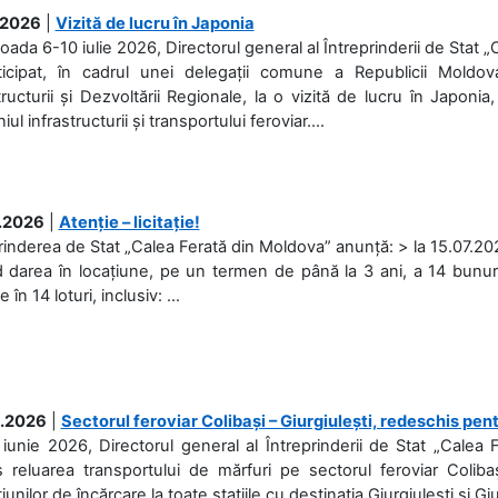
.2026
|
Vizită de lucru în Japonia
ioada 6-10 iulie 2026, Directorul general al Întreprinderii de Stat 
ticipat, în cadrul unei delegații comune a Republicii Moldova
tructurii și Dezvoltării Regionale, la o vizită de lucru în Japonia,
l infrastructurii și transportului feroviar....
.2026
|
Atenție – licitație!
rinderea de Stat „Calea Ferată din Moldova” anunță: > la 15.07.2026
d darea în locațiune, pe un termen de până la 3 ani, a 14 bunuri
în 14 loturi, inclusiv: ...
.2026
|
Sectorul feroviar Colibași – Giurgiulești, redeschis pent
iunie 2026, Directorul general al Întreprinderii de Stat „Calea 
 reluarea transportului de mărfuri pe sectorul feroviar Coliba
iunilor de încărcare la toate stațiile cu destinația Giurgiulești și Giu