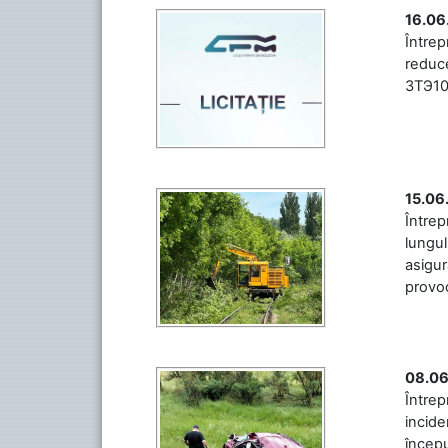
16.06
Între
reduce
3ТЭ10М
15.06
Întrep
lungul
asigur
provoc
08.06
Între
incide
începu