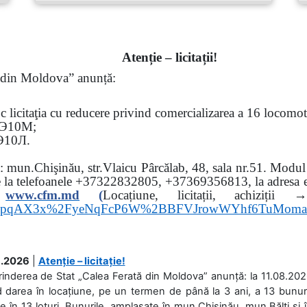
Atenție – licitații!
ă din Moldova” anunță:
oc
licitaţia cu reducere privind comercializarea a 16 locomo
Э
10
М
;
Э
10
Л
.
sa: mun.Chişinău, str.Vlaicu Pârcălab, 48, sala nr.51.
Modul d
e la
telefoanele
+37322832805, +37369356813, la adresa el
www.
cfm.md
(
Locațiune, licitații, ach
hs3pqAX3x%2FyeNqFcP6W%2BBFVJrowWYhf6TuMom
.2026
|
Atenție – licitație!
rinderea de Stat „Calea Ferată din Moldova” anunță: la 11.08.2026,
d darea în locațiune, pe un termen de până la 3 ani, a 13 bunuri
 în 13 loturi. Bunurile, amplasate în mun.Chișinău, mun.Bălți și 