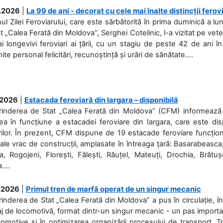
.2026
|
La 99 de ani - decorat cu cele mai înalte distincții ferov
nul Zilei Feroviarului, care este sărbătorită în prima duminică a lun
t „Calea Ferată din Moldova”, Serghei Cotelinic, l-a vizitat pe ve
i longevivi feroviari ai țării, cu un stagiu de peste 42 de ani î
ite personal felicitări, recunoștință și urări de sănătate....
.2026
|
Estacada feroviară din Iargara – disponibilă
rinderea de Stat „Calea Ferată din Moldova” (CFM) informează de
a în funcțiune a estacadei feroviare din Iargara, care este di
ilor. În prezent, CFM dispune de 19 estacade feroviare funcționa
ale vrac de construcții, amplasate în întreaga țară: Basarabeasca
, Rogojeni, Florești, Fălești, Răuțel, Mateuți, Drochia, Brătușe
....
.2026
|
Primul tren de marfă operat de un singur mecanic
rinderea de Stat „Calea Ferată din Moldova” a pus în circulație, 
j de locomotivă, format dintr-un singur mecanic - un pas important
omotive și în optimizarea organizării procesului de transport.