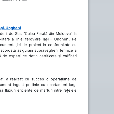
Iași-Ungheni
nderii de Stat ”Calea Ferată din Moldova” la
litare a liniei feroviare Iași – Ungheni. Pe
ocumentației de proiect în conformitate cu
acordată asigurării supravegherii tehnice a
de experți ce dețin certificate și calificări
va” a realizat cu succes o operațiune de
tament îngust pe linie cu ecartament larg,
a fluxuri eficiente de mărfuri între rețelele