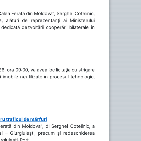
„Calea Ferată din Moldova”, Serghei Cotelinic,
, alături de reprezentanți ai Ministerului
 dedicată dezvoltării cooperării bilaterale în
, ora 09:00, va avea loc licitaţia cu strigare
 imobile neutilizate în procesul tehnologic,
ru traficul de mărfuri
Ferată din Moldova”, dl Serghei Cotelinic, a
și – Giurgiulești, precum și redeschiderea
rgiulești-Port....