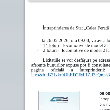
Întreprinderea de Stat „Calea Ferat
la
26.05.2026, ora 09.00,
va avea l
-
14 loturi
- locomotive de model
3
Т
-
2 loturi
- locomotive de model
2
Т
Licitațiile se vor desfășura pe adre
aferente bunurilor expuse pot fi consultat
pagina oficială a întreprinderii:
l=ro&h=B7Jxkt0ObED2fMRZtI3cQn
06.08
Întrep
privin
expuse