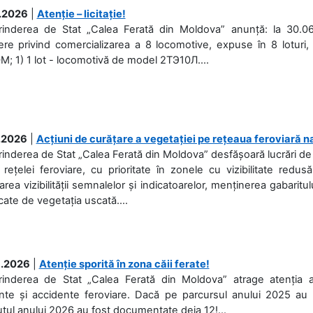
.2026
|
Atenție – licitație!
prinderea de Stat „Calea Ferată din Moldova” anunță: la 30.06
re privind comercializarea a 8 locomotive, expuse în 8 loturi, 
; 1) 1 lot - locomotivă de model 2ТЭ10Л....
.2026
|
Acțiuni de curățare a vegetației pe rețeaua feroviară n
rinderea de Stat „Calea Ferată din Moldova” desfășoară lucrări de d
 rețelei feroviare, cu prioritate în zonele cu vizibilitate redu
area vizibilității semnalelor și indicatoarelor, menținerea gabaritul
ate de vegetația uscată....
.2026
|
Atenție sporită în zona căii ferate!
prinderea de Stat „Calea Ferată din Moldova” atrage atenția 
nte și accidente feroviare. Dacă pe parcursul anului 2025 au f
tul anului 2026 au fost documentate deja 12!...