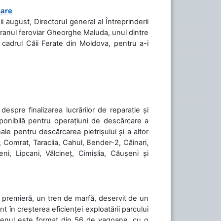
iare
ii august, Directorul general al Întreprinderii
teranul feroviar Gheorghe Maluda, unul dintre
n cadrul Căii Ferate din Moldova, pentru a-i
spre finalizarea lucrărilor de reparație și
sponibilă pentru operațiuni de descărcare a
le pentru descărcarea pietrișului și a altor
, Comrat, Taraclia, Cahul, Bender-2, Căinari,
ni, Lipcani, Vălcineț, Cimișlia, Căușeni și
în premieră, un tren de marfă, deservit de un
 în creșterea eficienței exploatării parcului
 Trenul este format din 56 de vagoane, cu o