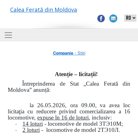
Calea Ferată din Moldova
Companie
- Știri
Atenție – licitații!
Întreprinderea de Stat „Calea Ferată din
Moldova” anunță:
la
26.05.2026, ora 09.00,
va avea loc
licitaţia cu reducere privind comercializarea a 16
locomotive,
expuse în 16 de loturi
, inclusiv:
-
14 loturi
- locomotive de model
3
ТЭ
10
М
;
-
2 loturi
- locomotive de model
2
ТЭ
10
Л
.