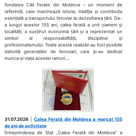
fondarea Căii Ferate din Moldova – un moment de
referință, care marchează istoria, tradiția și contribuția
esențială a transportului feroviar la dezvoltarea țării. De-
a lungul acestor 155 ani, calea ferată a unit oameni și
localități, a susținut economia țării și a reprezentat un
simbol al responsabilității, disciplinei și
profesionalismului. Toate aceste realizări au fost posibile
datorită generațiilor de feroviari, care și-au dedicat
munca și viața acestei ramuri....
31.07.2026
|
Calea Ferată din Moldova a marcat 155
de ani de activitate
Întreprinderea de Stat „Calea Ferată din Moldova” a