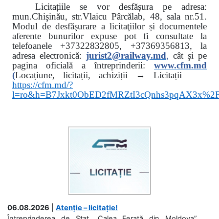
Licitațiile se vor desfășura pe adresa:
mun.Chişinău, str.Vlaicu Pârcălab, 48, sala nr.51.
Modul de desfăşurare a licitaţiilor și documentele
aferente bunurilor expuse pot fi consultate la
telefoanele
+37322832805, +37369356813, la
adresa electronică:
jurist2@railway.md
,
cât şi
pe
pagina oficială a întreprinderii:
www.
cfm.md
(
Locațiune, licitații, achiziții → Licitații
https://cfm.md/?
l=ro&h=B7Jxkt0ObED2fMRZtI3cQnhs3pqAX3x%
06.08.2026
|
Atenție – licitație!
Întreprinderea de Stat „Calea Ferată din Moldova”