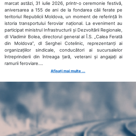
marcat astăzi, 31 iulie 2026, printr-o ceremonie festivă,
aniversarea a 155 de ani de la fondarea căii ferate pe
teritoriul Republicii Moldova, un moment de referință în
istoria transportului feroviar național. La eveniment au
participat ministrul Infrastructurii și Dezvoltării Regionale,
dl Vladimir Bolea, directorul general al Î.S. „Calea Ferată
din Moldova”, dl Serghei Cotelinic, reprezentanți ai
organizațiilor sindicale, conducători ai sucursalelor
întreprinderii din întreaga țară, veterani și angajați ai
ramurii feroviare....
Afișați mai multe ...