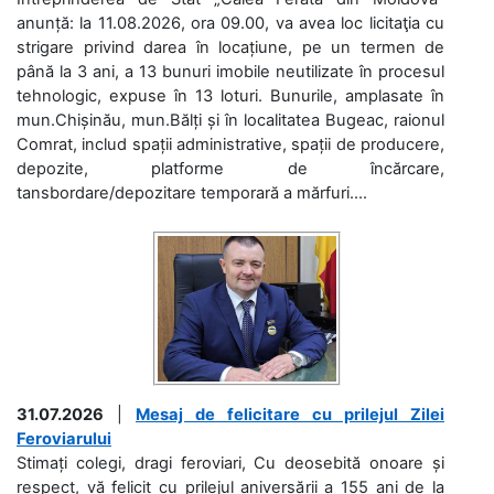
anunță: la 11.08.2026, ora 09.00, va avea loc licitaţia cu
strigare privind darea în locațiune, pe un termen de
până la 3 ani, a 13 bunuri imobile neutilizate în procesul
tehnologic, expuse în 13 loturi. Bunurile, amplasate în
mun.Chișinău, mun.Bălți și în localitatea Bugeac, raionul
Comrat, includ spații administrative, spații de producere,
depozite, platforme de încărcare,
tansbordare/depozitare temporară a mărfuri....
31.07.2026
|
Mesaj de felicitare cu prilejul Zilei
Feroviarului
Stimați colegi, dragi feroviari, Cu deosebită onoare și
respect, vă felicit cu prilejul aniversării a 155 ani de la