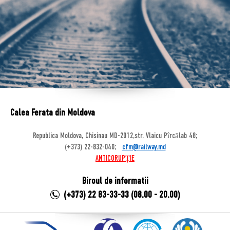
Calea Ferata din Moldova
Republica Moldova, Chisinau MD-2012,str. Vlaicu Pîrcălab 48;
(+373) 22-832-040;
cfm@railway.md
ANTICORUPȚIE
Biroul de informatii
(+373) 22 83-33-33 (08.00 - 20.00)