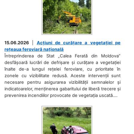
15.06.2026
|
Acțiuni de curățare a vegetației pe
rețeaua feroviară națională
Întreprinderea de Stat „Calea Ferată din Moldova”
desfășoară lucrări de defrișare și curățare a vegetației
înalte de-a lungul rețelei feroviare, cu prioritate în
zonele cu vizibilitate redusă. Aceste intervenții sunt
necesare pentru asigurarea vizibilității semnalelor și
indicatoarelor, menținerea gabaritului de liberă trecere și
prevenirea incendiilor provocate de vegetația uscată....