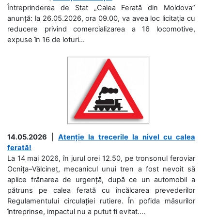
Întreprinderea de Stat „Calea Ferată din Moldova”
anunță: la 26.05.2026, ora 09.00, va avea loc licitaţia cu
reducere privind comercializarea a 16 locomotive,
expuse în 16 de loturi...
14.05.2026
|
Atenție la trecerile la nivel cu calea
ferată!
La 14 mai 2026, în jurul orei 12.50, pe tronsonul feroviar
Ocnița–Vălcineț, mecanicul unui tren a fost nevoit să
aplice frânarea de urgență, după ce un automobil a
pătruns pe calea ferată cu încălcarea prevederilor
Regulamentului circulației rutiere. În pofida măsurilor
întreprinse, impactul nu a putut fi evitat....