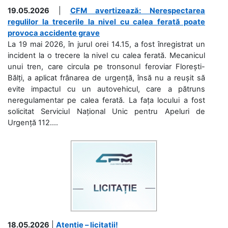
19.05.2026
|
CFM avertizează: Nerespectarea
regulilor la trecerile la nivel cu calea ferată poate
provoca accidente grave
La 19 mai 2026, în jurul orei 14.15, a fost înregistrat un
incident la o trecere la nivel cu calea ferată. Mecanicul
unui tren, care circula pe tronsonul feroviar Florești-
Bălți, a aplicat frânarea de urgență, însă nu a reușit să
evite impactul cu un autovehicul, care a pătruns
neregulamentar pe calea ferată. La fața locului a fost
solicitat Serviciul Național Unic pentru Apeluri de
Urgență 112....
18.05.2026
|
Atenție – licitații!