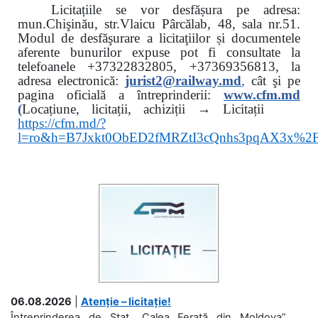
Licitațiile se vor desfășura pe adresa:
mun.Chişinău, str.Vlaicu Pârcălab, 48, sala nr.51.
Modul de desfăşurare a licitaţiilor și documentele
aferente bunurilor expuse pot fi consultate la
telefoanele
+37322832805, +37369356813, la
adresa electronică:
jurist2@railway.md
,
cât şi
pe
pagina oficială a întreprinderii:
www.
cfm.md
(
Locațiune, licitații, achiziții → Licitații
https://cfm.md/?
l=ro&h=B7Jxkt0ObED2fMRZtI3cQnhs3pqAX3x%
06.08.2026
|
Atenție – licitație!
Întreprinderea de Stat „Calea Ferată din Moldova”