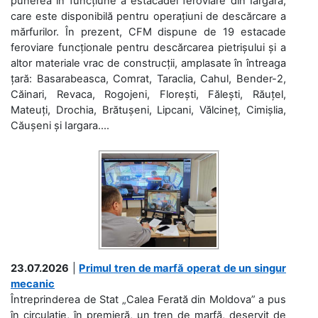
punerea în funcțiune a estacadei feroviare din Iargara,
care este disponibilă pentru operațiuni de descărcare a
mărfurilor. În prezent, CFM dispune de 19 estacade
feroviare funcționale pentru descărcarea pietrișului și a
altor materiale vrac de construcții, amplasate în întreaga
țară: Basarabeasca, Comrat, Taraclia, Cahul, Bender-2,
Căinari, Revaca, Rogojeni, Florești, Fălești, Răuțel,
Mateuți, Drochia, Brătușeni, Lipcani, Vălcineț, Cimișlia,
Căușeni și Iargara....
23.07.2026
|
Primul tren de marfă operat de un singur
mecanic
Întreprinderea de Stat „Calea Ferată din Moldova” a pus
în circulație, în premieră, un tren de marfă, deservit de