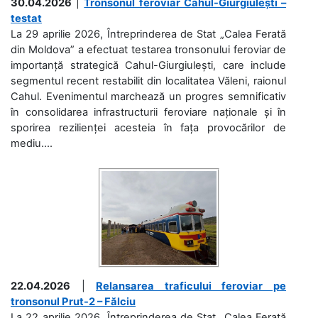
30.04.2026
|
Tronsonul feroviar Cahul-Giurgiulești –
testat
La 29 aprilie 2026, Întreprinderea de Stat „Calea Ferată
din Moldova” a efectuat testarea tronsonului feroviar de
importanță strategică Cahul-Giurgiulești, care include
segmentul recent restabilit din localitatea Văleni, raionul
Cahul. Evenimentul marchează un progres semnificativ
în consolidarea infrastructurii feroviare naționale și în
sporirea rezilienței acesteia în fața provocărilor de
mediu....
22.04.2026
|
Relansarea traficului feroviar pe
tronsonul Prut-2 – Fălciu
La 22 aprilie 2026, Întreprinderea de Stat „Calea Ferată