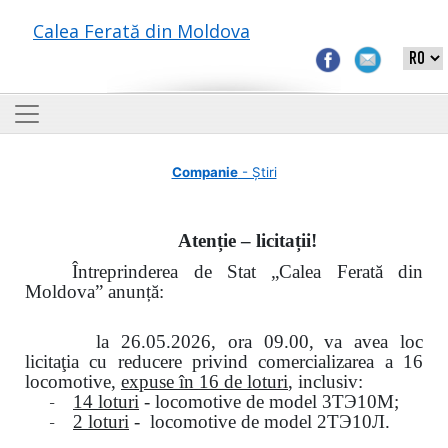
Calea Ferată din Moldova
Companie
- Știri
Atenție – licitații!
Întreprinderea de Stat „Calea Ferată din
Moldova” anunță:
la
26.05.2026, ora 09.00,
va avea loc
licitaţia cu reducere privind comercializarea a 16
locomotive,
expuse în 16 de loturi
, inclusiv:
-
14 loturi
- locomotive de model
3
ТЭ
10
М
;
-
2 loturi
- locomotive de model
2
ТЭ
10
Л
.