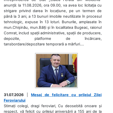
anunță: la 11.08.2026, ora 09.00, va avea loc licitaţia cu
strigare privind darea în locațiune, pe un termen de
până la 3 ani, a 13 bunuri imobile neutilizate în procesul
tehnologic, expuse în 13 loturi. Bunurile, amplasate în
mun.Chișinău, mun.Bălți și în localitatea Bugeac, raionul
Comrat, includ spații administrative, spații de producere,
depozite, platforme de încărcare,
tansbordare/depozitare temporară a mărfuri....
31.07.2026
|
Mesaj de felicitare cu prilejul Zilei
Feroviarului
Stimați colegi, dragi feroviari, Cu deosebită onoare și
respect, vă felicit cu prilejul aniversării a 155 ani de la