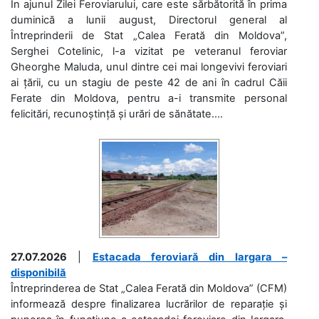
În ajunul Zilei Feroviarului, care este sărbătorită în prima
duminică a lunii august, Directorul general al
Întreprinderii de Stat „Calea Ferată din Moldova”,
Serghei Cotelinic, l-a vizitat pe veteranul feroviar
Gheorghe Maluda, unul dintre cei mai longevivi feroviari
ai țării, cu un stagiu de peste 42 de ani în cadrul Căii
Ferate din Moldova, pentru a-i transmite personal
felicitări, recunoștință și urări de sănătate....
27.07.2026
|
Estacada feroviară din Iargara –
disponibilă
Întreprinderea de Stat „Calea Ferată din Moldova” (CFM)
informează despre finalizarea lucrărilor de reparație și