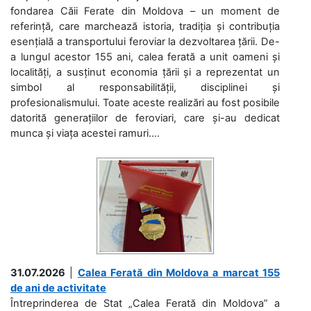
fondarea Căii Ferate din Moldova – un moment de
referință, care marchează istoria, tradiția și contribuția
esențială a transportului feroviar la dezvoltarea țării. De-
a lungul acestor 155 ani, calea ferată a unit oameni și
localități, a susținut economia țării și a reprezentat un
simbol al responsabilității, disciplinei și
profesionalismului. Toate aceste realizări au fost posibile
datorită generațiilor de feroviari, care și-au dedicat
munca și viața acestei ramuri....
31.07.2026
|
Calea Ferată din Moldova a marcat 155
de ani de activitate
Întreprinderea de Stat „Calea Ferată din Moldova” a