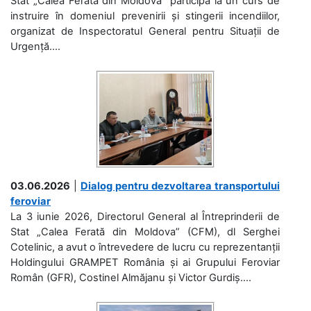
Stat „Calea Ferată din Moldova” participă la un curs de
instruire în domeniul prevenirii și stingerii incendiilor,
organizat de Inspectoratul General pentru Situații de
Urgență....
03.06.2026
|
Dialog pentru dezvoltarea transportului
feroviar
La 3 iunie 2026, Directorul General al Întreprinderii de
Stat „Calea Ferată din Moldova” (CFM), dl Serghei
Cotelinic, a avut o întrevedere de lucru cu reprezentanții
Holdingului GRAMPET România și ai Grupului Feroviar
Român (GFR), Costinel Almăjanu și Victor Gurdiș....