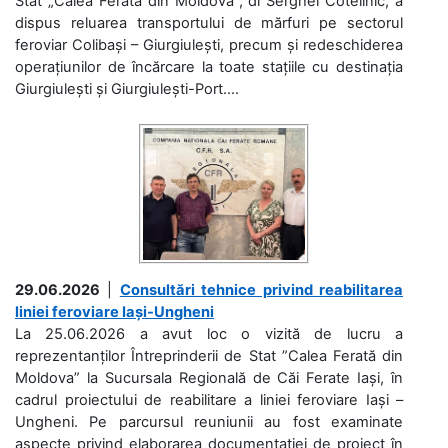
Stat „Calea Ferată din Moldova”, dl Serghei Cotelinic, a
dispus reluarea transportului de mărfuri pe sectorul
feroviar Colibași – Giurgiulești, precum și redeschiderea
operațiunilor de încărcare la toate stațiile cu destinația
Giurgiulești și Giurgiulești-Port....
29.06.2026
|
Consultări tehnice privind reabilitarea
liniei feroviare Iași-Ungheni
La 25.06.2026 a avut loc o vizită de lucru a
reprezentanților Întreprinderii de Stat ”Calea Ferată din
Moldova” la Sucursala Regională de Căi Ferate Iași, în
cadrul proiectului de reabilitare a liniei feroviare Iași –
Ungheni. Pe parcursul reuniunii au fost examinate
aspecte privind elaborarea documentației de proiect în