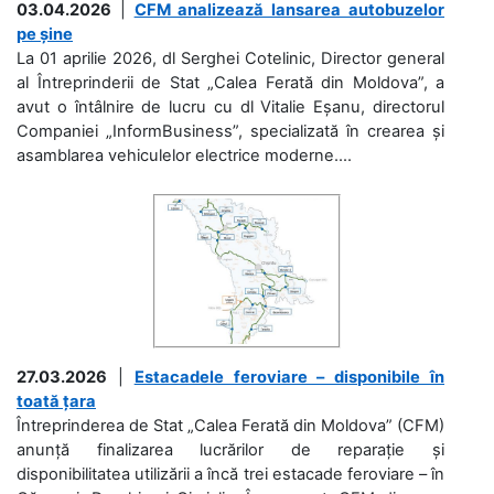
03.04.2026
|
CFM analizează lansarea autobuzelor
pe șine
La 01 aprilie 2026, dl Serghei Cotelinic, Director general
al Întreprinderii de Stat „Calea Ferată din Moldova”, a
avut o întâlnire de lucru cu dl Vitalie Eșanu, directorul
Companiei „InformBusiness”, specializată în crearea și
asamblarea vehiculelor electrice moderne....
27.03.2026
|
Estacadele feroviare – disponibile în
toată țara
Întreprinderea de Stat „Calea Ferată din Moldova” (CFM)
anunță finalizarea lucrărilor de reparație și
disponibilitatea utilizării a încă trei estacade feroviare – în