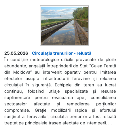
25.05.2026
|
Circulația trenurilor - reluată
În condițiile meteorologice dificile provocate de ploile
abundente, angajații Întreprinderii de Stat “Calea Ferată
din Moldova” au intervenit operativ pentru limitarea
efectelor asupra infrastructurii feroviare și reluarea
circulației în siguranță. Echipele din teren au lucrat
continuu, folosind utilaje specializate și resurse
suplimentare pentru evacuarea apei, consolidarea
sectoarelor afectate și remedierea porțiunilor
compromise. Grație mobilizării rapide și efortului
susținut al feroviarilor, circulația trenurilor a fost reluată
treptat pe principalele trasee afectate de intemperii. ...