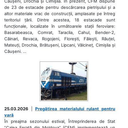
Căușeni, Drochia și Cimișlia. În prezent, CFM dispune
de 23 de estacade pentru descărcarea pietrișului și a
altor materiale vrac de construcții, amplasate pe întreg
teritoriul țării. Dintre acestea, 18 estacade sunt
funcționale, localizate în următoarele stații feroviare:
Basarabeasca, Comrat, Taraclia, Cahul, Bender-2,
Căinari, Revaca, Rogojeni, Florești, Fălești, Răuțel,
Mateuți, Drochia, Brătușeni, Lipcani, Vălcineț, Cimișlia și
Căușeni. ...
25.03.2026
|
Pregătirea materialului rulant pentru
vară
În preajma sezonului estival, Întreprinderea de Stat
”Calea Ferată din Moldova” (CFM) implementează un