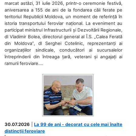
marcat astăzi, 31 iulie 2026, printr-o ceremonie festivă,
aniversarea a 155 de ani de la fondarea căii ferate pe
teritoriul Republicii Moldova, un moment de referință în
istoria transportului feroviar național. La eveniment au
participat ministrul Infrastructurii și Dezvoltării Regionale,
dl Vladimir Bolea, directorul general al Î.S. „Calea Ferată
din Moldova”, dl Serghei Cotelinic, reprezentanți ai
organizațiilor sindicale, conducători ai sucursalelor
întreprinderii din întreaga țară, veterani și angajați ai
ramurii feroviare....
30.07.2026
|
La 99 de ani - decorat cu cele mai înalte
distincții feroviare