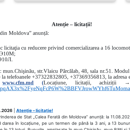
Atenție – licitații!
ă din Moldova” anunță:
oc
licitaţia cu reducere privind comercializarea a 16 locomo
Э
10
М
;
Э
10
Л
.
sa: mun.Chişinău, str.Vlaicu Pârcălab, 48, sala nr.51.
Modul d
e la
telefoanele
+37322832805, +37369356813, la adresa el
www.
cfm.md
(
Locațiune, licitații, ach
hs3pqAX3x%2FyeNqFcP6W%2BBFVJrowWYhf6TuMom
.2026
|
Atenție – licitație!
rinderea de Stat „Calea Ferată din Moldova” anunță: la 11.08.2026,
d darea în locațiune, pe un termen de până la 3 ani, a 13 bunuri
 în 13 loturi. Bunurile, amplasate în mun.Chișinău, mun.Bălți și 