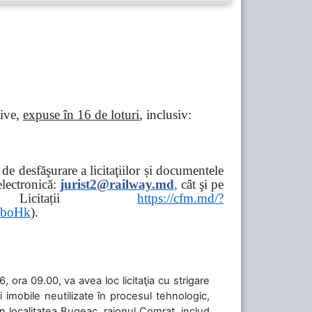
tive,
expuse în 16 de loturi
, inclusiv:
e desfăşurare a licitaţiilor și documentele
ectronică:
jurist2@railway.md
,
cât şi
pe
iziții → Licitații
https://cfm.md/?
aboHk
).
 ora 09.00, va avea loc licitaţia cu strigare
 imobile neutilizate în procesul tehnologic,
în localitatea Bugeac, raionul Comrat, includ