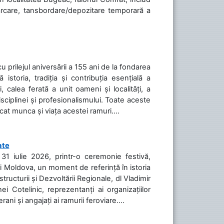
cărcare, tansbordare/depozitare temporară a
cu prilejul aniversării a 155 ani de la fondarea
toria, tradiția și contribuția esențială a
, calea ferată a unit oameni și localități, a
isciplinei și profesionalismului. Toate aceste
icat munca și viața acestei ramuri....
ate
31 iulie 2026, printr-o ceremonie festivă,
cii Moldova, un moment de referință în istoria
tructurii și Dezvoltării Regionale, dl Vladimir
i Cotelinic, reprezentanți ai organizațiilor
ani și angajați ai ramurii feroviare....