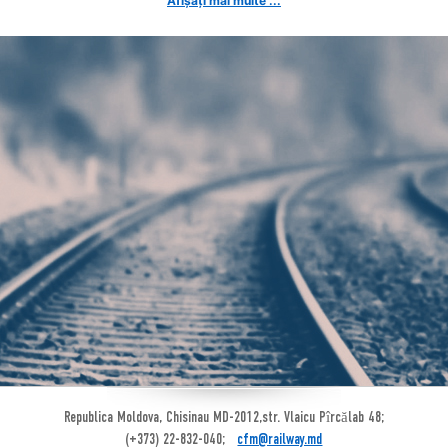
Afișați mai multe ...
Republica Moldova, Chisinau MD-2012,str. Vlaicu Pîrcălab 48;
(+373) 22-832-040;
cfm@railway.md