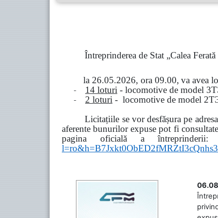
Întreprinderea de Stat „Calea Ferat
la
26.05.2026, ora 09.00,
va avea l
-
14 loturi
- locomotive de model
3
Т
-
2 loturi
- locomotive de model
2
Т
Licitațiile se vor desfășura pe adre
aferente bunurilor expuse pot fi consultat
pagina oficială a întreprinderii:
l=ro&h=B7Jxkt0ObED2fMRZtI3cQn
06.08
Întrep
privin
expuse