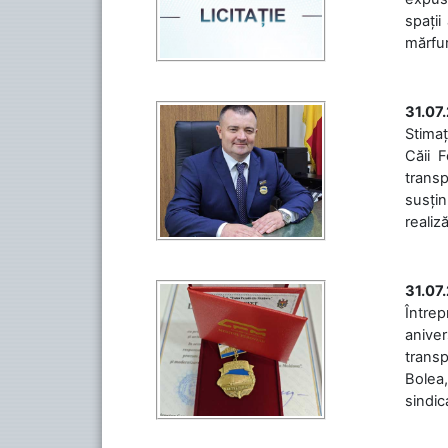
spații
mărfuri
31.07
Stimaț
Căii 
transp
susțin
realiz
31.07
Între
aniver
transp
Bolea,
sindic