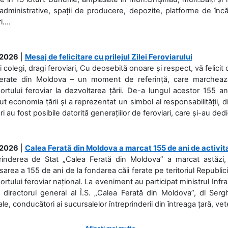
 administrative, spații de producere, depozite, platforme de în
....
.2026
|
Mesaj de felicitare cu prilejul Zilei Feroviarului
i colegi, dragi feroviari, Cu deosebită onoare și respect, vă felicit 
Ferate din Moldova – un moment de referință, care marchează is
ortului feroviar la dezvoltarea țării. De-a lungul acestor 155 ani
ut economia țării și a reprezentat un simbol al responsabilității, d
ări au fost posibile datorită generațiilor de feroviari, care și-au ded
.2026
|
Calea Ferată din Moldova a marcat 155 de ani de activit
prinderea de Stat „Calea Ferată din Moldova” a marcat astăzi, 
sarea a 155 de ani de la fondarea căii ferate pe teritoriul Republi
ortului feroviar național. La eveniment au participat ministrul Infras
 directorul general al Î.S. „Calea Ferată din Moldova”, dl Serghe
ale, conducători ai sucursalelor întreprinderii din întreaga țară, veter