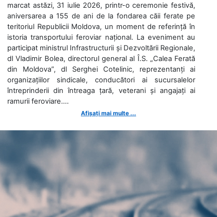
marcat astăzi, 31 iulie 2026, printr-o ceremonie festivă,
aniversarea a 155 de ani de la fondarea căii ferate pe
teritoriul Republicii Moldova, un moment de referință în
istoria transportului feroviar național. La eveniment au
participat ministrul Infrastructurii și Dezvoltării Regionale,
dl Vladimir Bolea, directorul general al Î.S. „Calea Ferată
din Moldova”, dl Serghei Cotelinic, reprezentanți ai
organizațiilor sindicale, conducători ai sucursalelor
întreprinderii din întreaga țară, veterani și angajați ai
ramurii feroviare....
Afișați mai multe ...