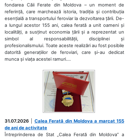
fondarea Căii Ferate din Moldova – un moment de
referință, care marchează istoria, tradiția și contribuția
esențială a transportului feroviar la dezvoltarea țării. De-
a lungul acestor 155 ani, calea ferată a unit oameni și
localități, a susținut economia țării și a reprezentat un
simbol al responsabilității, disciplinei și
profesionalismului. Toate aceste realizări au fost posibile
datorită generațiilor de feroviari, care și-au dedicat
munca și viața acestei ramuri....
31.07.2026
|
Calea Ferată din Moldova a marcat 155
de ani de activitate
Întreprinderea de Stat „Calea Ferată din Moldova” a