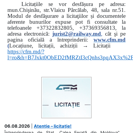
Licitațiile se vor desfășura pe adresa:
mun.Chişinău, str.Vlaicu Pârcălab, 48, sala nr.51.
Modul de desfăşurare a licitaţiilor și documentele
aferente bunurilor expuse pot fi consultate la
telefoanele
+37322832805, +37369356813, la
adresa electronică:
jurist2@railway.md
,
cât şi
pe
pagina oficială a întreprinderii:
www.
cfm.md
(
Locațiune, licitații, achiziții → Licitații
https://cfm.md/?
l=ro&h=B7Jxkt0ObED2fMRZtI3cQnhs3pqAX3x%
06.08.2026
|
Atenție – licitație!
Întreprinderea de Stat „Calea Ferată din Moldova”