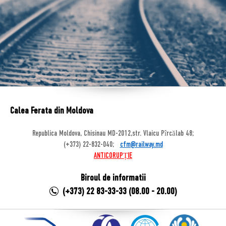
Calea Ferata din Moldova
Republica Moldova, Chisinau MD-2012,str. Vlaicu Pîrcălab 48;
(+373) 22-832-040;
cfm@railway.md
ANTICORUPȚIE
Biroul de informatii
(+373) 22 83-33-33 (08.00 - 20.00)