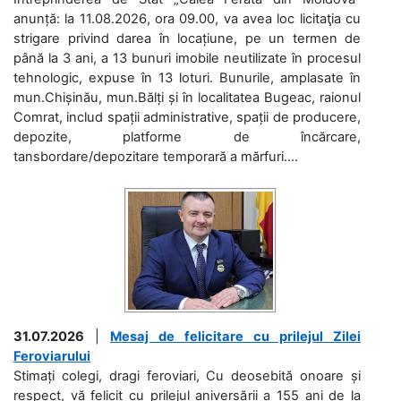
anunță: la 11.08.2026, ora 09.00, va avea loc licitaţia cu
strigare privind darea în locațiune, pe un termen de
până la 3 ani, a 13 bunuri imobile neutilizate în procesul
tehnologic, expuse în 13 loturi. Bunurile, amplasate în
mun.Chișinău, mun.Bălți și în localitatea Bugeac, raionul
Comrat, includ spații administrative, spații de producere,
depozite, platforme de încărcare,
tansbordare/depozitare temporară a mărfuri....
31.07.2026
|
Mesaj de felicitare cu prilejul Zilei
Feroviarului
Stimați colegi, dragi feroviari, Cu deosebită onoare și
respect, vă felicit cu prilejul aniversării a 155 ani de la