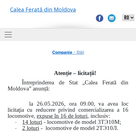
Calea Ferată din Moldova
Companie
- Știri
Atenție – licitații!
Întreprinderea de Stat „Calea Ferată din
Moldova” anunță:
la
26.05.2026, ora 09.00,
va avea loc
licitaţia cu reducere privind comercializarea a 16
locomotive,
expuse în 16 de loturi
, inclusiv:
-
14 loturi
- locomotive de model
3
ТЭ
10
М
;
-
2 loturi
- locomotive de model
2
ТЭ
10
Л
.