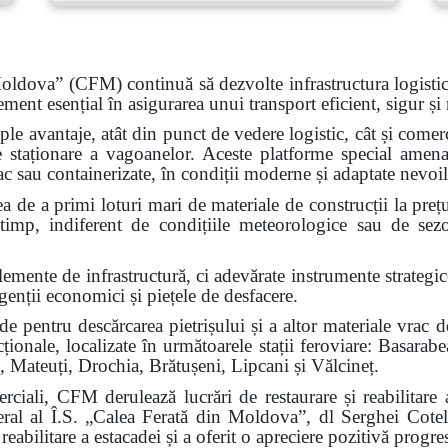
oldova” (CFM) continuă să dezvolte infrastructura logistică
ement esențial în asigurarea unui transport eficient, sigur și 
iple avantaje, atât din punct de vedere logistic, cât și comer
e staționare a vagoanelor. Aceste platforme special amenaj
rac sau containerizate, în condiții moderne și adaptate nevoi
tea de a primi loturi mari de materiale de construcții la prețu
a timp, indiferent de condițiile meteorologice sau de sez
elemente de infrastructură, ci adevărate instrumente strategi
genții economici și piețele de desfacere.
pentru descărcarea pietrișului și a altor materiale vrac de 
cționale, localizate în următoarele stații feroviare: Basara
, Mateuți, Drochia, Brătușeni, Lipcani și Vălcineț.
merciali, CFM derulează lucrări de restaurare și reabilitare 
eral al Î.S. „Calea Ferată din Moldova”, dl Serghei Cotelin
eabilitare a estacadei și a oferit o apreciere pozitivă progres