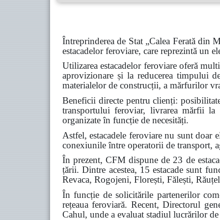
Întreprinderea de Stat „Calea Ferată din M
estacadelor feroviare, care reprezintă un el
Utilizarea estacadelor feroviare oferă mult
aprovizionare și la reducerea timpului d
materialelor de construcții, a mărfurilor v
Beneficii directe pentru clienți: posibilita
transportului feroviar, livrarea mărfii l
organizate în funcție de necesități.
Astfel, estacadele feroviare nu sunt doar 
conexiunile între operatorii de transport, a
În prezent, CFM dispune de 23 de estacade 
țării. Dintre acestea, 15 estacade sunt fun
Revaca, Rogojeni, Florești, Fălești, Răuțel
În funcție de solicitările partenerilor co
rețeaua feroviară. Recent, Directorul gen
Cahul, unde a evaluat stadiul lucrărilor de r