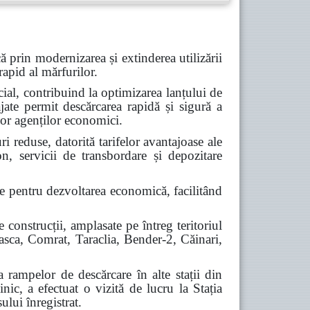
 prin modernizarea și extinderea utilizării
rapid al mărfurilor.
cial, contribuind la optimizarea lanțului de
ate permit descărcarea rapidă și sigură a
lor agenților economici.
ri reduse, datorită tarifelor avantajoase ale
on, servicii de transbordare și depozitare
ce pentru dezvoltarea economică, facilitând
construcții, amplasate pe întreg teritoriul
beasca, Comrat, Taraclia, Bender-2, Căinari,
a rampelor de descărcare în alte stații din
ic, a efectuat o vizită de lucru la Stația
ului înregistrat.