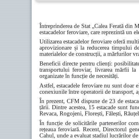
Întreprinderea de Stat „Calea Ferată din M
estacadelor feroviare, care reprezintă un el
Utilizarea estacadelor feroviare oferă mult
aprovizionare și la reducerea timpului d
materialelor de construcții, a mărfurilor v
Beneficii directe pentru clienți: posibilita
transportului feroviar, livrarea mărfii l
organizate în funcție de necesități.
Astfel, estacadele feroviare nu sunt doar 
conexiunile între operatorii de transport, a
În prezent, CFM dispune de 23 de estacade 
țării. Dintre acestea, 15 estacade sunt fun
Revaca, Rogojeni, Florești, Fălești, Răuțel
În funcție de solicitările partenerilor co
rețeaua feroviară. Recent, Directorul gen
Cahul, unde a evaluat stadiul lucrărilor de r