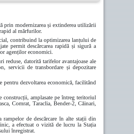
 prin modernizarea și extinderea utilizării
rapid al mărfurilor.
cial, contribuind la optimizarea lanțului de
ate permit descărcarea rapidă și sigură a
lor agenților economici.
ri reduse, datorită tarifelor avantajoase ale
on, servicii de transbordare și depozitare
ce pentru dezvoltarea economică, facilitând
construcții, amplasate pe întreg teritoriul
beasca, Comrat, Taraclia, Bender-2, Căinari,
a rampelor de descărcare în alte stații din
ic, a efectuat o vizită de lucru la Stația
ului înregistrat.