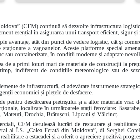
oldova” (CFM) continuă să dezvolte infrastructura logistică
ement esențial în asigurarea unui transport eficient, sigur și 
iple avantaje, atât din punct de vedere logistic, cât și comer
e staționare a vagoanelor. Aceste platforme special amenaj
rac sau containerizate, în condiții moderne și adaptate nevoi
tea de a primi loturi mari de materiale de construcții la prețu
a timp, indiferent de condițiile meteorologice sau de sez
elemente de infrastructură, ci adevărate instrumente strategi
genții economici și piețele de desfacere.
pentru descărcarea pietrișului și a altor materiale vrac de 
cționale, localizate în următoarele stații feroviare: Basara
, Mateuți, Drochia, Brătușeni, Lipcani și Vălcineț.
merciali, CFM derulează lucrări de restaurare și reabilitare 
eral al Î.S. „Calea Ferată din Moldova”, dl Serghei Cotelin
eabilitare a estacadei și a oferit o apreciere pozitivă progres