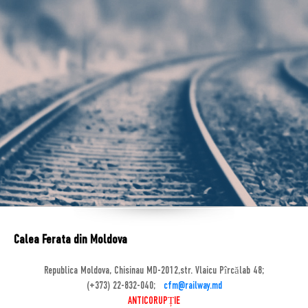
Calea Ferata din Moldova
Republica Moldova, Chisinau MD-2012,str. Vlaicu Pîrcălab 48;
(+373) 22-832-040;
cfm@railway.md
ANTICORUPȚIE