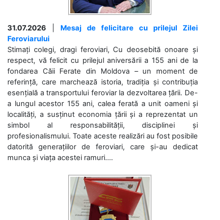
31.07.2026
|
Mesaj de felicitare cu prilejul Zilei
Feroviarului
Stimați colegi, dragi feroviari, Cu deosebită onoare și
respect, vă felicit cu prilejul aniversării a 155 ani de la
fondarea Căii Ferate din Moldova – un moment de
referință, care marchează istoria, tradiția și contribuția
esențială a transportului feroviar la dezvoltarea țării. De-
a lungul acestor 155 ani, calea ferată a unit oameni și
localități, a susținut economia țării și a reprezentat un
simbol al responsabilității, disciplinei și
profesionalismului. Toate aceste realizări au fost posibile
datorită generațiilor de feroviari, care și-au dedicat
munca și viața acestei ramuri....