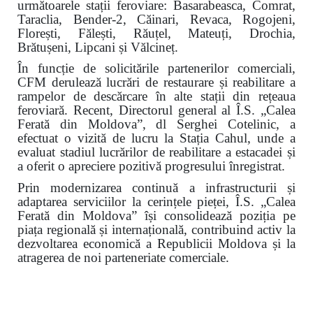
următoarele stații feroviare: Basarabeasca, Comrat,
Taraclia, Bender-2, Căinari, Revaca, Rogojeni,
Florești, Fălești, Răuțel, Mateuți, Drochia,
Brătușeni, Lipcani și Vălcineț.
În funcție de solicitările partenerilor comerciali,
CFM derulează lucrări de restaurare și reabilitare a
rampelor de descărcare în alte stații din rețeaua
feroviară. Recent, Directorul general al Î.S. „Calea
Ferată din Moldova”, dl Serghei Cotelinic, a
efectuat o vizită de lucru la Stația Cahul, unde a
evaluat stadiul lucrărilor de reabilitare a estacadei și
a oferit o apreciere pozitivă progresului înregistrat.
Prin modernizarea continuă a infrastructurii și
adaptarea serviciilor la cerințele pieței, Î.S. „Calea
Ferată din Moldova” își consolidează poziția pe
piața regională și internațională, contribuind activ la
dezvoltarea economică a Republicii Moldova și la
atragerea de noi parteneriate comerciale.