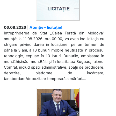
06.08.2026
|
Atenție – licitație!
Întreprinderea de Stat „Calea Ferată din Moldova”
anunță: la 11.08.2026, ora 09.00, va avea loc licitaţia cu
strigare privind darea în locațiune, pe un termen de
până la 3 ani, a 13 bunuri imobile neutilizate în procesul
tehnologic, expuse în 13 loturi. Bunurile, amplasate în
mun.Chișinău, mun.Bălți și în localitatea Bugeac, raionul
Comrat, includ spații administrative, spații de producere,
depozite, platforme de încărcare,
tansbordare/depozitare temporară a mărfuri....