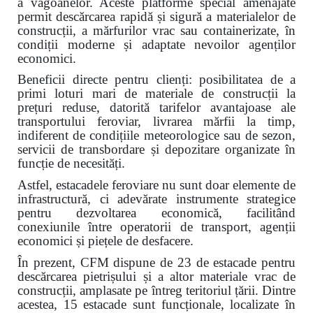
a vagoanelor. Aceste platforme special amenajate
permit descărcarea rapidă și sigură a materialelor de
construcții, a mărfurilor vrac sau containerizate, în
condiții moderne și adaptate nevoilor agenților
economici.
Beneficii directe pentru clienți: posibilitatea de a
primi loturi mari de materiale de construcții la
prețuri reduse, datorită tarifelor avantajoase ale
transportului feroviar, livrarea mărfii la timp,
indiferent de condițiile meteorologice sau de sezon,
servicii de transbordare și depozitare organizate în
funcție de necesități.
Astfel, estacadele feroviare nu sunt doar elemente de
infrastructură, ci adevărate instrumente strategice
pentru dezvoltarea economică, facilitând
conexiunile între operatorii de transport, agenții
economici și piețele de desfacere.
În prezent, CFM dispune de 23 de estacade pentru
descărcarea pietrișului și a altor materiale vrac de
construcții, amplasate pe întreg teritoriul țării. Dintre
acestea, 15 estacade sunt funcționale, localizate în