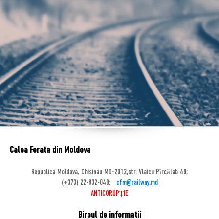
Calea Ferata din Moldova
Republica Moldova, Chisinau MD-2012,str. Vlaicu Pîrcălab 48;
(+373) 22-832-040;
cfm@railway.md
ANTICORUPȚIE
Biroul de informatii