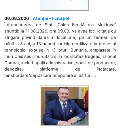
06.08.2026
|
Atenție – licitație!
Întreprinderea de Stat „Calea Ferată din Moldova”
anunță: la 11.08.2026, ora 09.00, va avea loc licitaţia cu
strigare privind darea în locațiune, pe un termen de
până la 3 ani, a 13 bunuri imobile neutilizate în procesul
tehnologic, expuse în 13 loturi. Bunurile, amplasate în
mun.Chișinău, mun.Bălți și în localitatea Bugeac, raionul
Comrat, includ spații administrative, spații de producere,
depozite, platforme de încărcare,
tansbordare/depozitare temporară a mărfuri....