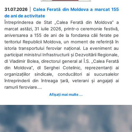
31.07.2026
|
Calea Ferată din Moldova a marcat 155
de ani de activitate
Întreprinderea de Stat „Calea Ferată din Moldova” a
marcat astăzi, 31 iulie 2026, printr-o ceremonie festivă,
aniversarea a 155 de ani de la fondarea căii ferate pe
teritoriul Republicii Moldova, un moment de referință în
istoria transportului feroviar național. La eveniment au
participat ministrul Infrastructurii și Dezvoltării Regionale,
dl Vladimir Bolea, directorul general al Î.S. „Calea Ferată
din Moldova”, dl Serghei Cotelinic, reprezentanți ai
organizațiilor sindicale, conducători ai sucursalelor
întreprinderii din întreaga țară, veterani și angajați ai
ramurii feroviare....
Afișați mai multe ...