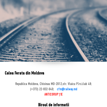
Calea Ferata din Moldova
Republica Moldova, Chisinau MD-2012,str. Vlaicu Pîrcălab 48;
(+373) 22-832-040;
cfm@railway.md
ANTICORUPȚIE
Biroul de informatii