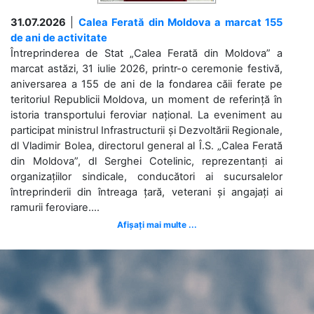
31.07.2026
|
Calea Ferată din Moldova a marcat 155
de ani de activitate
Întreprinderea de Stat „Calea Ferată din Moldova” a
marcat astăzi, 31 iulie 2026, printr-o ceremonie festivă,
aniversarea a 155 de ani de la fondarea căii ferate pe
teritoriul Republicii Moldova, un moment de referință în
istoria transportului feroviar național. La eveniment au
participat ministrul Infrastructurii și Dezvoltării Regionale,
dl Vladimir Bolea, directorul general al Î.S. „Calea Ferată
din Moldova”, dl Serghei Cotelinic, reprezentanți ai
organizațiilor sindicale, conducători ai sucursalelor
întreprinderii din întreaga țară, veterani și angajați ai
ramurii feroviare....
Afișați mai multe ...