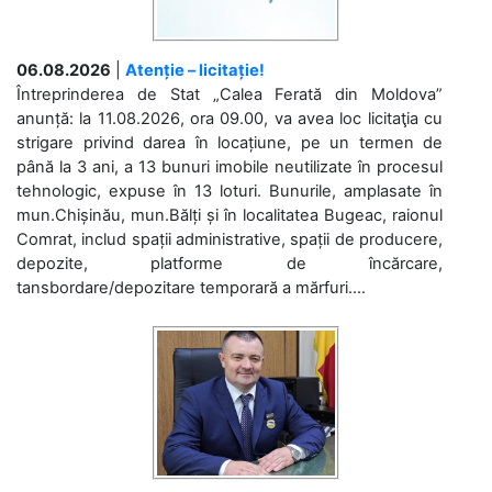
06.08.2026
|
Atenție – licitație!
Întreprinderea de Stat „Calea Ferată din Moldova”
anunță: la 11.08.2026, ora 09.00, va avea loc licitaţia cu
strigare privind darea în locațiune, pe un termen de
până la 3 ani, a 13 bunuri imobile neutilizate în procesul
tehnologic, expuse în 13 loturi. Bunurile, amplasate în
mun.Chișinău, mun.Bălți și în localitatea Bugeac, raionul
Comrat, includ spații administrative, spații de producere,
depozite, platforme de încărcare,
tansbordare/depozitare temporară a mărfuri....