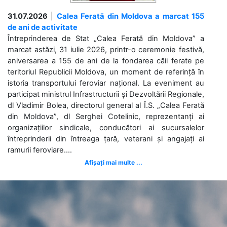
31.07.2026
|
Calea Ferată din Moldova a marcat 155
de ani de activitate
Întreprinderea de Stat „Calea Ferată din Moldova” a
marcat astăzi, 31 iulie 2026, printr-o ceremonie festivă,
aniversarea a 155 de ani de la fondarea căii ferate pe
teritoriul Republicii Moldova, un moment de referință în
istoria transportului feroviar național. La eveniment au
participat ministrul Infrastructurii și Dezvoltării Regionale,
dl Vladimir Bolea, directorul general al Î.S. „Calea Ferată
din Moldova”, dl Serghei Cotelinic, reprezentanți ai
organizațiilor sindicale, conducători ai sucursalelor
întreprinderii din întreaga țară, veterani și angajați ai
ramurii feroviare....
Afișați mai multe ...