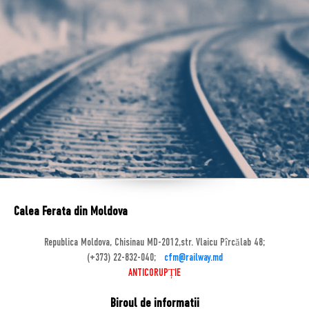
Calea Ferata din Moldova
Republica Moldova, Chisinau MD-2012,str. Vlaicu Pîrcălab 48;
(+373) 22-832-040;
cfm@railway.md
ANTICORUPȚIE
Biroul de informatii