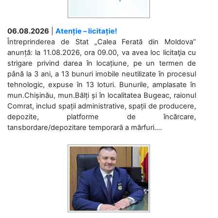
06.08.2026
|
Atenție – licitație!
Întreprinderea de Stat „Calea Ferată din Moldova”
anunță: la 11.08.2026, ora 09.00, va avea loc licitaţia cu
strigare privind darea în locațiune, pe un termen de
până la 3 ani, a 13 bunuri imobile neutilizate în procesul
tehnologic, expuse în 13 loturi. Bunurile, amplasate în
mun.Chișinău, mun.Bălți și în localitatea Bugeac, raionul
Comrat, includ spații administrative, spații de producere,
depozite, platforme de încărcare,
tansbordare/depozitare temporară a mărfuri....