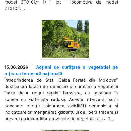
model 3ТЭ10М; 1) 1 lot - locomotivă de model
2ТЭ10Л....
15.06.2026
|
Acțiuni de curățare a vegetației pe
rețeaua feroviară națională
Întreprinderea de Stat „Calea Ferată din Moldova”
desfășoară lucrări de defrișare și curățare a vegetației
înalte de-a lungul rețelei feroviare, cu prioritate în
zonele cu vizibilitate redusă. Aceste intervenții sunt
necesare pentru asigurarea vizibilității semnalelor și
indicatoarelor, menținerea gabaritului de liberă trecere și
prevenirea incendiilor provocate de vegetația uscată....