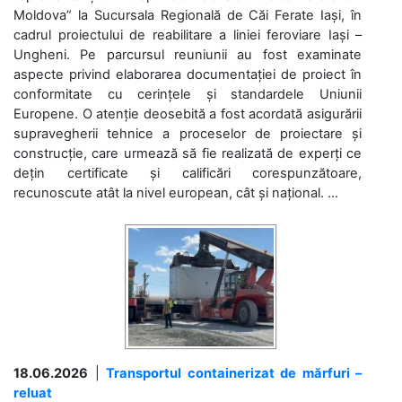
Moldova” la Sucursala Regională de Căi Ferate Iași, în
cadrul proiectului de reabilitare a liniei feroviare Iași –
Ungheni. Pe parcursul reuniunii au fost examinate
aspecte privind elaborarea documentației de proiect în
conformitate cu cerințele și standardele Uniunii
Europene. O atenție deosebită a fost acordată asigurării
supravegherii tehnice a proceselor de proiectare și
construcție, care urmează să fie realizată de experți ce
dețin certificate și calificări corespunzătoare,
recunoscute atât la nivel european, cât și național. ...
18.06.2026
|
Transportul containerizat de mărfuri –
reluat