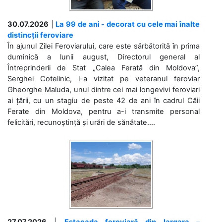
30.07.2026
|
La 99 de ani - decorat cu cele mai înalte
distincții feroviare
În ajunul Zilei Feroviarului, care este sărbătorită în prima
duminică a lunii august, Directorul general al
Întreprinderii de Stat „Calea Ferată din Moldova”,
Serghei Cotelinic, l-a vizitat pe veteranul feroviar
Gheorghe Maluda, unul dintre cei mai longevivi feroviari
ai țării, cu un stagiu de peste 42 de ani în cadrul Căii
Ferate din Moldova, pentru a-i transmite personal
felicitări, recunoștință și urări de sănătate....
27.07.2026
|
Estacada feroviară din Iargara –