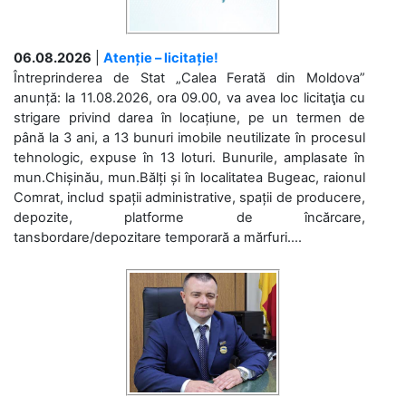
06.08.2026
|
Atenție – licitație!
Întreprinderea de Stat „Calea Ferată din Moldova”
anunță: la 11.08.2026, ora 09.00, va avea loc licitaţia cu
strigare privind darea în locațiune, pe un termen de
până la 3 ani, a 13 bunuri imobile neutilizate în procesul
tehnologic, expuse în 13 loturi. Bunurile, amplasate în
mun.Chișinău, mun.Bălți și în localitatea Bugeac, raionul
Comrat, includ spații administrative, spații de producere,
depozite, platforme de încărcare,
tansbordare/depozitare temporară a mărfuri....