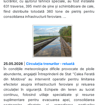
lucrărilor, cu ajutorul tehnicii speciale, au fost instalate
631 traverse, 395 metri de șine și schimbătoare de cale,
fiind distribuite totodată 360 tone de pietriș pentru
consolidarea infrastructurii feroviare. ...
25.05.2026
|
Circulația trenurilor - reluată
În condițiile meteorologice dificile provocate de ploile
abundente, angajații Întreprinderii de Stat “Calea Ferată
din Moldova” au intervenit operativ pentru limitarea
efectelor asupra infrastructurii feroviare și reluarea
circulației în siguranță. Echipele din teren au lucrat
continuu, folosind utilaje specializate și resurse
suplimentare pentru evacuarea apei, consolidarea
sectoarelor afectate și remedierea porțiunilor