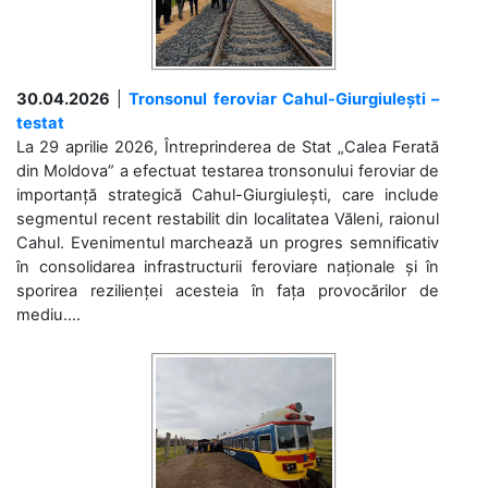
30.04.2026
|
Tronsonul feroviar Cahul-Giurgiulești –
testat
La 29 aprilie 2026, Întreprinderea de Stat „Calea Ferată
din Moldova” a efectuat testarea tronsonului feroviar de
importanță strategică Cahul-Giurgiulești, care include
segmentul recent restabilit din localitatea Văleni, raionul
Cahul. Evenimentul marchează un progres semnificativ
în consolidarea infrastructurii feroviare naționale și în
sporirea rezilienței acesteia în fața provocărilor de
mediu....