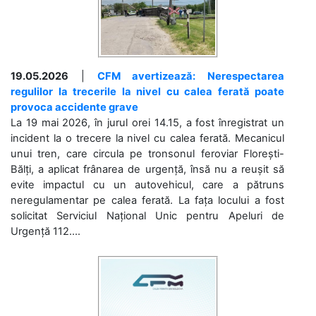
19.05.2026
|
CFM avertizează: Nerespectarea
regulilor la trecerile la nivel cu calea ferată poate
provoca accidente grave
La 19 mai 2026, în jurul orei 14.15, a fost înregistrat un
incident la o trecere la nivel cu calea ferată. Mecanicul
unui tren, care circula pe tronsonul feroviar Florești-
Bălți, a aplicat frânarea de urgență, însă nu a reușit să
evite impactul cu un autovehicul, care a pătruns
neregulamentar pe calea ferată. La fața locului a fost
solicitat Serviciul Național Unic pentru Apeluri de
Urgență 112....