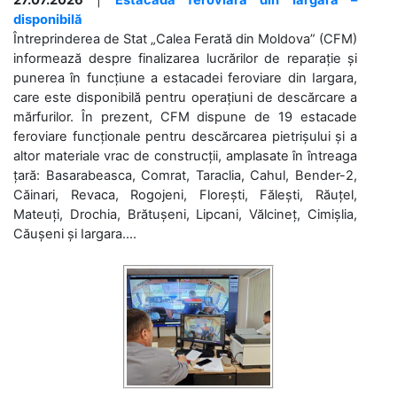
disponibilă
Întreprinderea de Stat „Calea Ferată din Moldova” (CFM)
informează despre finalizarea lucrărilor de reparație și
punerea în funcțiune a estacadei feroviare din Iargara,
care este disponibilă pentru operațiuni de descărcare a
mărfurilor. În prezent, CFM dispune de 19 estacade
feroviare funcționale pentru descărcarea pietrișului și a
altor materiale vrac de construcții, amplasate în întreaga
țară: Basarabeasca, Comrat, Taraclia, Cahul, Bender-2,
Căinari, Revaca, Rogojeni, Florești, Fălești, Răuțel,
Mateuți, Drochia, Brătușeni, Lipcani, Vălcineț, Cimișlia,
Căușeni și Iargara....