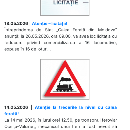
18.05.2026
|
Atenție – licitații!
Întreprinderea de Stat „Calea Ferată din Moldova”
anunță: la 26.05.2026, ora 09.00, va avea loc licitaţia cu
reducere privind comercializarea a 16 locomotive,
expuse în 16 de loturi...
14.05.2026
|
Atenție la trecerile la nivel cu calea
ferată!
La 14 mai 2026, în jurul orei 12.50, pe tronsonul feroviar
Ocnița–Vălcineț, mecanicul unui tren a fost nevoit să