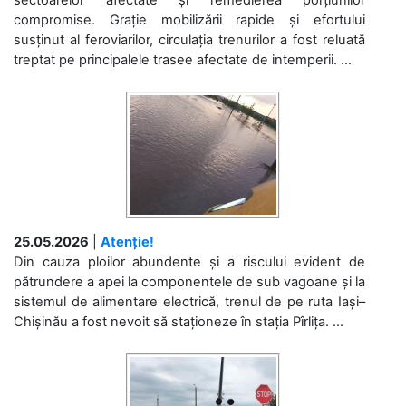
compromise. Grație mobilizării rapide și efortului
susținut al feroviarilor, circulația trenurilor a fost reluată
treptat pe principalele trasee afectate de intemperii. ...
25.05.2026
|
Atenție!
Din cauza ploilor abundente și a riscului evident de
pătrundere a apei la componentele de sub vagoane și la
sistemul de alimentare electrică, trenul de pe ruta Iași–
Chișinău a fost nevoit să staționeze în stația Pîrlița. ...