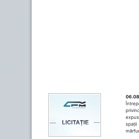
06.08
Întrep
privin
expuse
spații
mărfuri