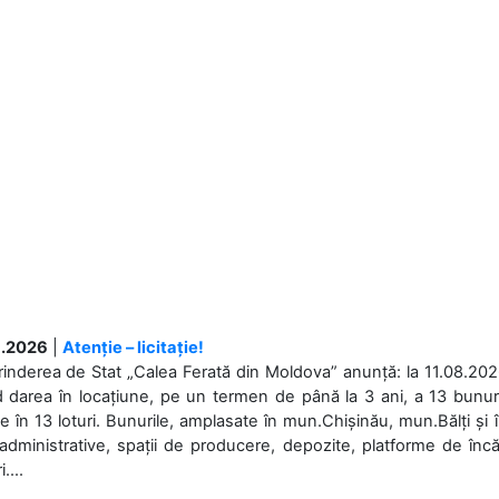
.2026
|
Atenție – licitație!
rinderea de Stat „Calea Ferată din Moldova” anunță: la 11.08.2026,
d darea în locațiune, pe un termen de până la 3 ani, a 13 bunuri
 în 13 loturi. Bunurile, amplasate în mun.Chișinău, mun.Bălți și 
 administrative, spații de producere, depozite, platforme de în
....