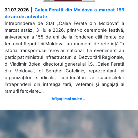
31.07.2026
|
Calea Ferată din Moldova a marcat 155
de ani de activitate
Întreprinderea de Stat „Calea Ferată din Moldova” a
marcat astăzi, 31 iulie 2026, printr-o ceremonie festivă,
aniversarea a 155 de ani de la fondarea căii ferate pe
teritoriul Republicii Moldova, un moment de referință în
istoria transportului feroviar național. La eveniment au
participat ministrul Infrastructurii și Dezvoltării Regionale,
dl Vladimir Bolea, directorul general al Î.S. „Calea Ferată
din Moldova”, dl Serghei Cotelinic, reprezentanți ai
organizațiilor sindicale, conducători ai sucursalelor
întreprinderii din întreaga țară, veterani și angajați ai
ramurii feroviare....
Afișați mai multe ...