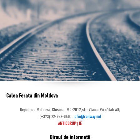
Calea Ferata din Moldova
Republica Moldova, Chisinau MD-2012,str. Vlaicu Pîrcălab 48;
(+373) 22-832-040;
cfm@railway.md
ANTICORUPȚIE
Biroul de informatii