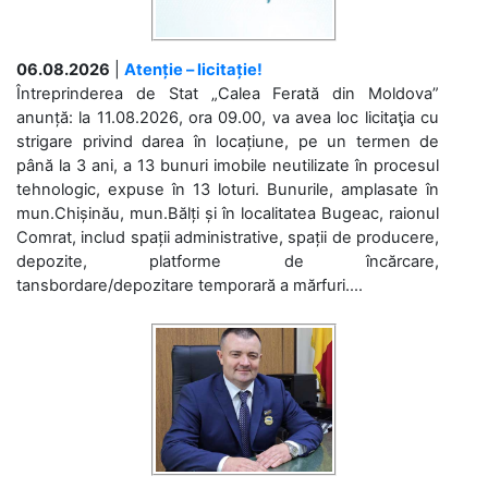
06.08.2026
|
Atenție – licitație!
Întreprinderea de Stat „Calea Ferată din Moldova”
anunță: la 11.08.2026, ora 09.00, va avea loc licitaţia cu
strigare privind darea în locațiune, pe un termen de
până la 3 ani, a 13 bunuri imobile neutilizate în procesul
tehnologic, expuse în 13 loturi. Bunurile, amplasate în
mun.Chișinău, mun.Bălți și în localitatea Bugeac, raionul
Comrat, includ spații administrative, spații de producere,
depozite, platforme de încărcare,
tansbordare/depozitare temporară a mărfuri....