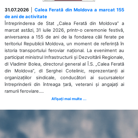
31.07.2026
|
Calea Ferată din Moldova a marcat 155
de ani de activitate
Întreprinderea de Stat „Calea Ferată din Moldova” a
marcat astăzi, 31 iulie 2026, printr-o ceremonie festivă,
aniversarea a 155 de ani de la fondarea căii ferate pe
teritoriul Republicii Moldova, un moment de referință în
istoria transportului feroviar național. La eveniment au
participat ministrul Infrastructurii și Dezvoltării Regionale,
dl Vladimir Bolea, directorul general al Î.S. „Calea Ferată
din Moldova”, dl Serghei Cotelinic, reprezentanți ai
organizațiilor sindicale, conducători ai sucursalelor
întreprinderii din întreaga țară, veterani și angajați ai
ramurii feroviare....
Afișați mai multe ...