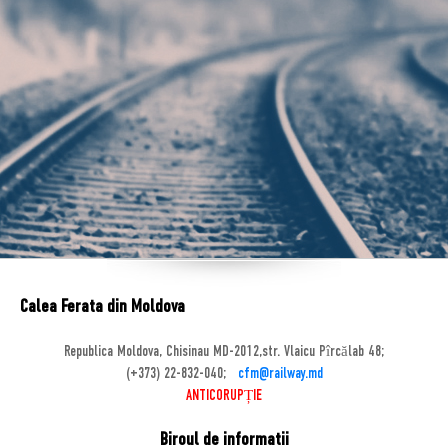
Calea Ferata din Moldova
Republica Moldova, Chisinau MD-2012,str. Vlaicu Pîrcălab 48;
(+373) 22-832-040;
cfm@railway.md
ANTICORUPȚIE
Biroul de informatii