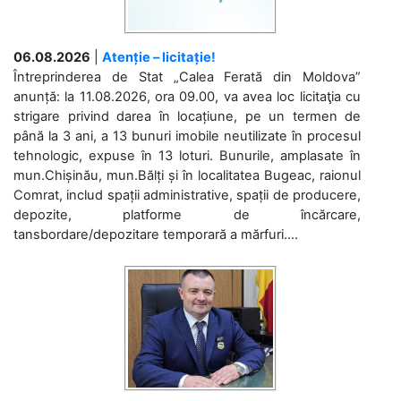
06.08.2026
|
Atenție – licitație!
Întreprinderea de Stat „Calea Ferată din Moldova”
anunță: la 11.08.2026, ora 09.00, va avea loc licitaţia cu
strigare privind darea în locațiune, pe un termen de
până la 3 ani, a 13 bunuri imobile neutilizate în procesul
tehnologic, expuse în 13 loturi. Bunurile, amplasate în
mun.Chișinău, mun.Bălți și în localitatea Bugeac, raionul
Comrat, includ spații administrative, spații de producere,
depozite, platforme de încărcare,
tansbordare/depozitare temporară a mărfuri....