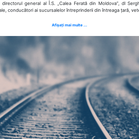
 directorul general al Î.S. „Calea Ferată din Moldova”, dl Serghe
ale, conducători ai sucursalelor întreprinderii din întreaga țară, veter
Afișați mai multe ...