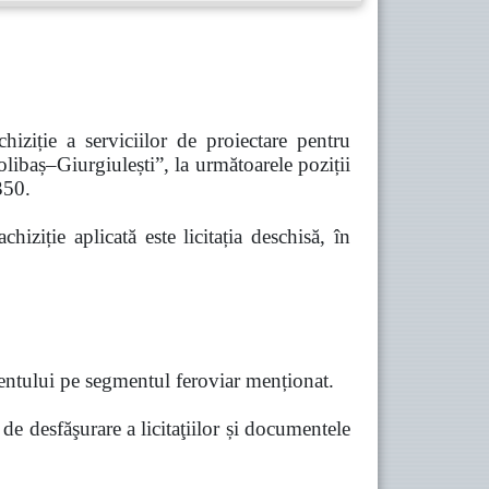
iziție a serviciilor de proiectare pentru
olibaș–Giurgiulești”, la următoarele poziții
50.
iziție aplicată este licitația deschisă, în
samentului pe segmentul feroviar menționat.
de desfăşurare a licitaţiilor și documentele