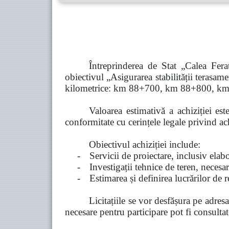
Întreprinderea de Stat „Calea Fera
obiectivul „Asigurarea stabilității terasam
kilometrice: km 88+700, km 88+800, 
Valoarea estimativă a achiziției est
conformitate cu cerințele legale privind ach
Obiectivul achiziției include:
-
Servicii de proiectare, inclusiv ela
-
Investigații tehnice de teren, necesa
-
Estimarea și definirea lucrărilor de r
Licitațiile se vor desfășura pe adres
necesare pentru participare pot fi consult