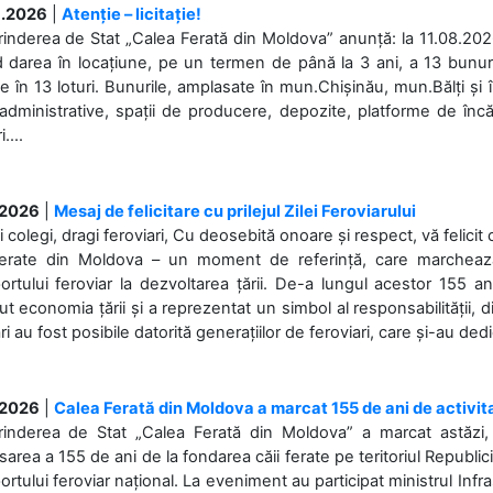
.2026
|
Atenție – licitație!
rinderea de Stat „Calea Ferată din Moldova” anunță: la 11.08.2026,
d darea în locațiune, pe un termen de până la 3 ani, a 13 bunuri
 în 13 loturi. Bunurile, amplasate în mun.Chișinău, mun.Bălți și 
 administrative, spații de producere, depozite, platforme de în
....
.2026
|
Mesaj de felicitare cu prilejul Zilei Feroviarului
i colegi, dragi feroviari, Cu deosebită onoare și respect, vă felicit 
Ferate din Moldova – un moment de referință, care marchează is
ortului feroviar la dezvoltarea țării. De-a lungul acestor 155 ani
ut economia țării și a reprezentat un simbol al responsabilității, d
ări au fost posibile datorită generațiilor de feroviari, care și-au ded
.2026
|
Calea Ferată din Moldova a marcat 155 de ani de activit
prinderea de Stat „Calea Ferată din Moldova” a marcat astăzi, 
sarea a 155 de ani de la fondarea căii ferate pe teritoriul Republi
ortului feroviar național. La eveniment au participat ministrul Infras