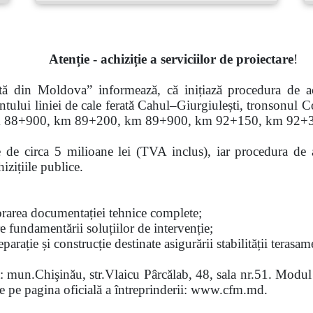
Atenție - achiziție a serviciilor de proiectare
!
tă din Moldova” informează, că inițiază procedura de ach
entului liniei de cale ferată Cahul–Giurgiulești, tronsonul C
km 88+900, km 89+200, km 89+900,
km
92+150, km 92+3
e de circa 5 milioane lei (TVA inclus), iar procedura de ach
izițiile publice.
borarea documentației tehnice complete;
re fundamentării soluțiilor de intervenție;
eparație și construcție destinate asigurării stabilității tera
a: mun.Chişinău, str.Vlaicu Pârcălab, 48, sala nr.51. Modul 
ate pe pagina oficială a întreprinderii: www.cfm.md.