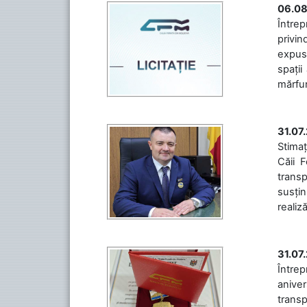
06.08
Întrep
privin
expuse
spații
mărfuri
31.07
Stimaț
Căii 
transp
susțin
realiz
31.07
Între
aniver
transp