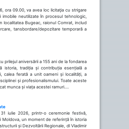
 ora 09.00, va avea loc licitaţia cu strigare
 imobile neutilizate în procesul tehnologic,
în localitatea Bugeac, raionul Comrat, includ
cărcare, tansbordare/depozitare temporară a
cu prilejul aniversării a 155 ani de la fondarea
toria, tradiția și contribuția esențială a
, calea ferată a unit oameni și localități, a
isciplinei și profesionalismului. Toate aceste
icat munca și viața acestei ramuri....
ate
31 iulie 2026, printr-o ceremonie festivă,
cii Moldova, un moment de referință în istoria
tructurii și Dezvoltării Regionale, dl Vladimir