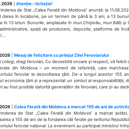
.2026
|
Atenție – licitație!
rinderea de Stat „Calea Ferată din Moldova” anunță: la 11.08.2026,
d darea în locațiune, pe un termen de până la 3 ani, a 13 bunuri
 în 13 loturi. Bunurile, amplasate în mun.Chișinău, mun.Bălți și 
 administrative, spații de producere, depozite, platforme de în
....
.2026
|
Mesaj de felicitare cu prilejul Zilei Feroviarului
i colegi, dragi feroviari, Cu deosebită onoare și respect, vă felicit 
Ferate din Moldova – un moment de referință, care marchează is
ortului feroviar la dezvoltarea țării. De-a lungul acestor 155 ani
ut economia țării și a reprezentat un simbol al responsabilității, d
ări au fost posibile datorită generațiilor de feroviari, care și-au ded
.2026
|
Calea Ferată din Moldova a marcat 155 de ani de activit
prinderea de Stat „Calea Ferată din Moldova” a marcat astăzi, 
sarea a 155 de ani de la fondarea căii ferate pe teritoriul Republi
ortului feroviar național. La eveniment au participat ministrul Infras