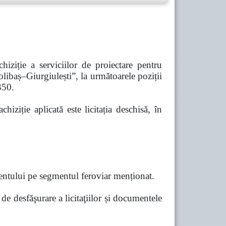
iziție a serviciilor de proiectare pentru
olibaș–Giurgiulești”, la următoarele poziții
50.
iziție aplicată este licitația deschisă, în
samentului pe segmentul feroviar menționat.
de desfăşurare a licitaţiilor și documentele