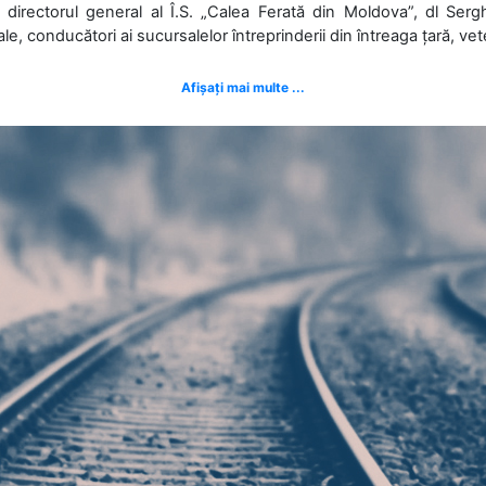
 directorul general al Î.S. „Calea Ferată din Moldova”, dl Serghe
ale, conducători ai sucursalelor întreprinderii din întreaga țară, veter
Afișați mai multe ...