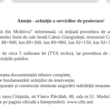
Atenție - achiziție a serviciilor de proiectare
!
tă din Moldova” informează, că inițiază procedura de ach
entului liniei de cale ferată Cahul–Giurgiulești, tronsonul C
km 88+900, km 89+200, km 89+900,
km
92+150, km 92+3
e de circa 5 milioane lei (TVA inclus), iar procedura de ach
izițiile publice.
borarea documentației tehnice complete;
re fundamentării soluțiilor de intervenție;
eparație și construcție destinate asigurării stabilității tera
a: mun.Chişinău, str.Vlaicu Pârcălab, 48, sala nr.51. Modul 
ate pe pagina oficială a întreprinderii: www.cfm.md.