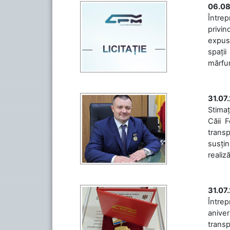
06.08
Întrep
privin
expuse
spații
mărfuri
31.07
Stimaț
Căii 
transp
susțin
realiz
31.07
Între
aniver
transp