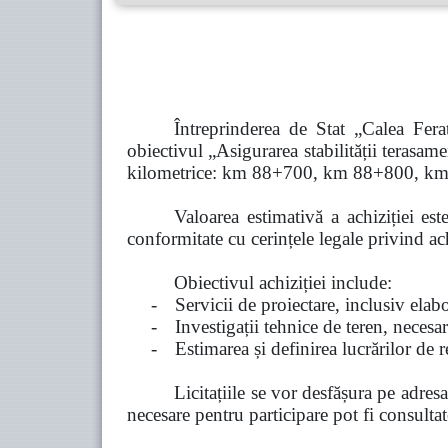
Întreprinderea de Stat „Calea Fera
obiectivul „Asigurarea stabilității terasam
kilometrice: km 88+700, km 88+800, 
Valoarea estimativă a achiziției est
conformitate cu cerințele legale privind ach
Obiectivul achiziției include:
-
Servicii de proiectare, inclusiv ela
-
Investigații tehnice de teren, necesa
-
Estimarea și definirea lucrărilor de r
Licitațiile se vor desfășura pe adres
necesare pentru participare pot fi consult