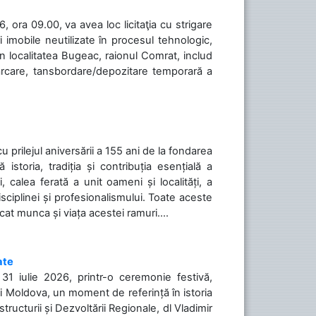
 ora 09.00, va avea loc licitaţia cu strigare
 imobile neutilizate în procesul tehnologic,
în localitatea Bugeac, raionul Comrat, includ
cărcare, tansbordare/depozitare temporară a
cu prilejul aniversării a 155 ani de la fondarea
toria, tradiția și contribuția esențială a
, calea ferată a unit oameni și localități, a
isciplinei și profesionalismului. Toate aceste
icat munca și viața acestei ramuri....
ate
31 iulie 2026, printr-o ceremonie festivă,
cii Moldova, un moment de referință în istoria
tructurii și Dezvoltării Regionale, dl Vladimir