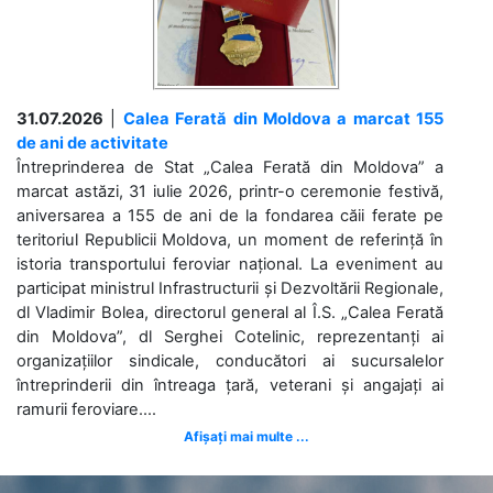
31.07.2026
|
Calea Ferată din Moldova a marcat 155
de ani de activitate
Întreprinderea de Stat „Calea Ferată din Moldova” a
marcat astăzi, 31 iulie 2026, printr-o ceremonie festivă,
aniversarea a 155 de ani de la fondarea căii ferate pe
teritoriul Republicii Moldova, un moment de referință în
istoria transportului feroviar național. La eveniment au
participat ministrul Infrastructurii și Dezvoltării Regionale,
dl Vladimir Bolea, directorul general al Î.S. „Calea Ferată
din Moldova”, dl Serghei Cotelinic, reprezentanți ai
organizațiilor sindicale, conducători ai sucursalelor
întreprinderii din întreaga țară, veterani și angajați ai
ramurii feroviare....
Afișați mai multe ...