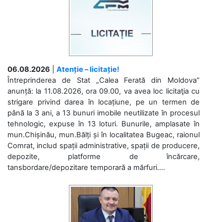
06.08.2026
|
Atenție – licitație!
Întreprinderea de Stat „Calea Ferată din Moldova”
anunță: la 11.08.2026, ora 09.00, va avea loc licitaţia cu
strigare privind darea în locațiune, pe un termen de
până la 3 ani, a 13 bunuri imobile neutilizate în procesul
tehnologic, expuse în 13 loturi. Bunurile, amplasate în
mun.Chișinău, mun.Bălți și în localitatea Bugeac, raionul
Comrat, includ spații administrative, spații de producere,
depozite, platforme de încărcare,
tansbordare/depozitare temporară a mărfuri....