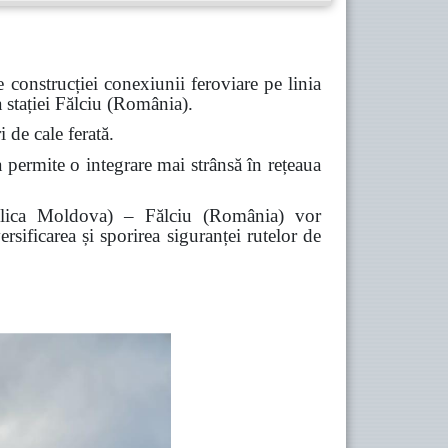
 construcției conexiunii feroviare pe linia
a stației Fălciu (România).
 de cale ferată.
 permite o integrare mai strânsă în rețeaua
epublica Moldova) – Fălciu (România) vor
sificarea și sporirea siguranței rutelor de