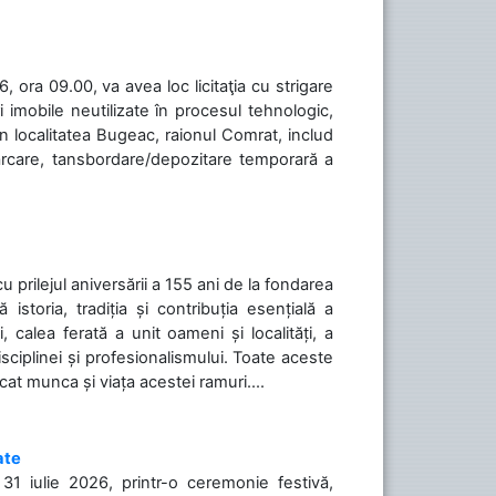
 ora 09.00, va avea loc licitaţia cu strigare
 imobile neutilizate în procesul tehnologic,
în localitatea Bugeac, raionul Comrat, includ
cărcare, tansbordare/depozitare temporară a
cu prilejul aniversării a 155 ani de la fondarea
toria, tradiția și contribuția esențială a
, calea ferată a unit oameni și localități, a
isciplinei și profesionalismului. Toate aceste
icat munca și viața acestei ramuri....
ate
31 iulie 2026, printr-o ceremonie festivă,