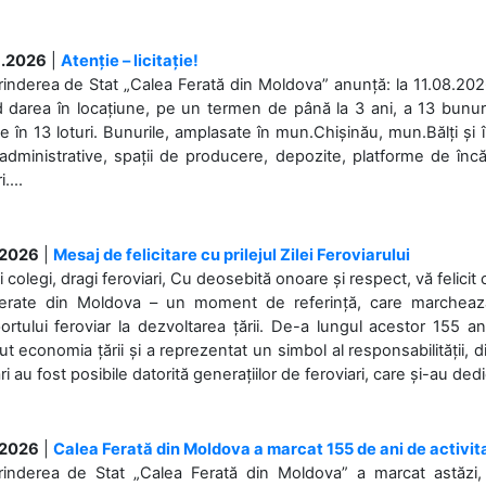
.2026
|
Atenție – licitație!
rinderea de Stat „Calea Ferată din Moldova” anunță: la 11.08.2026,
d darea în locațiune, pe un termen de până la 3 ani, a 13 bunuri
 în 13 loturi. Bunurile, amplasate în mun.Chișinău, mun.Bălți și 
 administrative, spații de producere, depozite, platforme de în
....
.2026
|
Mesaj de felicitare cu prilejul Zilei Feroviarului
i colegi, dragi feroviari, Cu deosebită onoare și respect, vă felicit 
Ferate din Moldova – un moment de referință, care marchează is
ortului feroviar la dezvoltarea țării. De-a lungul acestor 155 ani
ut economia țării și a reprezentat un simbol al responsabilității, d
ări au fost posibile datorită generațiilor de feroviari, care și-au ded
.2026
|
Calea Ferată din Moldova a marcat 155 de ani de activit
prinderea de Stat „Calea Ferată din Moldova” a marcat astăzi, 