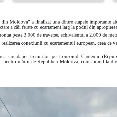
 din Moldova” a finalizat una dintre etapele importante ale
ctare a căii ferate cu ecartament larg la podul din apropiere
montat peste 3.000 de traverse, echivalentul a 2.000 de metri
u realizarea conexiunii cu ecartamentul european, ceea ce va
eluarea circulației trenurilor pe tronsonul Cantemir (R
zit pentru mărfurile Republicii Moldova, contribuind la diver