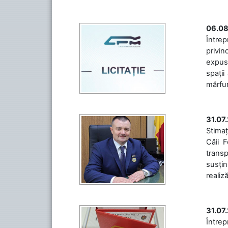
06.08
Întrep
privin
expuse
spații
mărfuri
31.07
Stimaț
Căii 
transp
susțin
realiz
31.07
Între