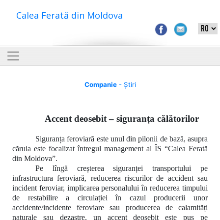
Calea Ferată din Moldova
Companie
- Știri
Accent deosebit – siguranța călătorilor
Siguranța feroviară este unul din pilonii de bază, asupra
căruia este focalizat întregul management al ÎS “Calea Ferată
din Moldova”.
Pe lîngă creșterea siguranței transportului pe
infrastructura feroviară, reducerea riscurilor de accident sau
incident feroviar, implicarea personalului în reducerea timpului
de restabilire a circulației în cazul producerii unor
accidente/incidente feroviare sau producerea de calamități
naturale sau dezastre, un accent deosebit este pus pe