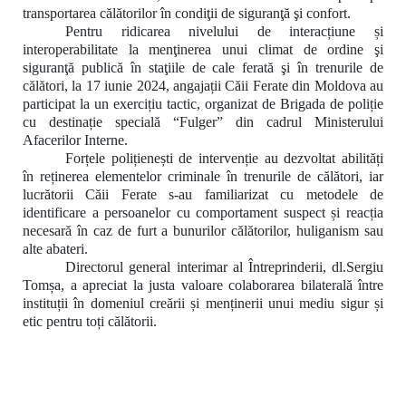
transportarea călătorilor în condiţii de siguranţă şi confort.
Pentru ridicarea nivelului de interacțiune și
interoperabilitate la menţinerea unui climat de ordine şi
siguranţă publică în staţiile de cale ferată şi în trenurile de
călători, la 17 iunie 2024, angajații Căii Ferate din Moldova au
participat la un exercițiu tactic, organizat de Brigada de poliție
cu destinație specială “Fulger” din cadrul Ministerului
Afacerilor Interne.
Forțele polițienești de intervenție au
dezvoltat abilități
în
reținerea elementelor criminale în trenurile de călători, iar
lucrătorii Căii Ferate s-au familiarizat cu metodele de
identificare a persoanelor cu comportament suspect și reacția
necesară în caz de furt a bunurilor călătorilor, huliganism sau
alte abateri.
Directorul general interimar al Întreprinderii, dl.Sergiu
Tomșa, a apreciat la justa valoare colaborarea bilaterală între
instituții în domeniul creării și menținerii unui mediu sigur și
etic pentru toți călătorii.