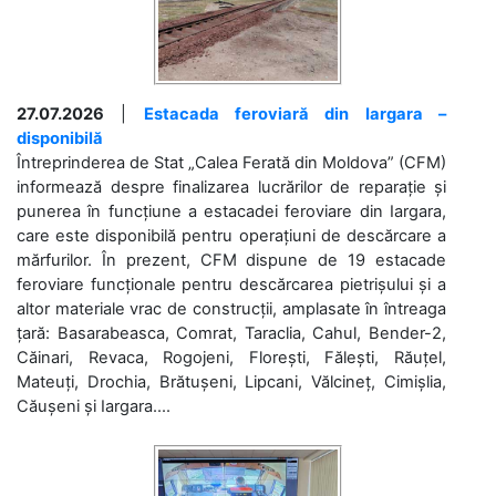
27.07.2026
|
Estacada feroviară din Iargara –
disponibilă
Întreprinderea de Stat „Calea Ferată din Moldova” (CFM)
informează despre finalizarea lucrărilor de reparație și
punerea în funcțiune a estacadei feroviare din Iargara,
care este disponibilă pentru operațiuni de descărcare a
mărfurilor. În prezent, CFM dispune de 19 estacade
feroviare funcționale pentru descărcarea pietrișului și a
altor materiale vrac de construcții, amplasate în întreaga
țară: Basarabeasca, Comrat, Taraclia, Cahul, Bender-2,
Căinari, Revaca, Rogojeni, Florești, Fălești, Răuțel,
Mateuți, Drochia, Brătușeni, Lipcani, Vălcineț, Cimișlia,
Căușeni și Iargara....