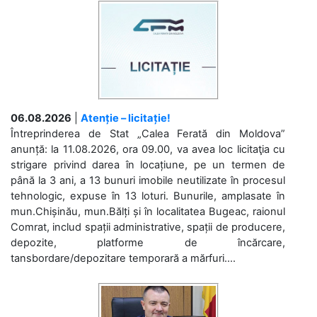
06.08.2026
|
Atenție – licitație!
Întreprinderea de Stat „Calea Ferată din Moldova”
anunță: la 11.08.2026, ora 09.00, va avea loc licitaţia cu
strigare privind darea în locațiune, pe un termen de
până la 3 ani, a 13 bunuri imobile neutilizate în procesul
tehnologic, expuse în 13 loturi. Bunurile, amplasate în
mun.Chișinău, mun.Bălți și în localitatea Bugeac, raionul
Comrat, includ spații administrative, spații de producere,
depozite, platforme de încărcare,
tansbordare/depozitare temporară a mărfuri....