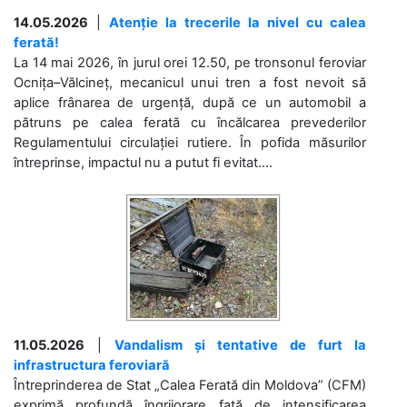
14.05.2026
|
Atenție la trecerile la nivel cu calea
ferată!
La 14 mai 2026, în jurul orei 12.50, pe tronsonul feroviar
Ocnița–Vălcineț, mecanicul unui tren a fost nevoit să
aplice frânarea de urgență, după ce un automobil a
pătruns pe calea ferată cu încălcarea prevederilor
Regulamentului circulației rutiere. În pofida măsurilor
întreprinse, impactul nu a putut fi evitat....
11.05.2026
|
Vandalism și tentative de furt la
infrastructura feroviară
Întreprinderea de Stat „Calea Ferată din Moldova” (CFM)
exprimă profundă îngrijorare față de intensificarea