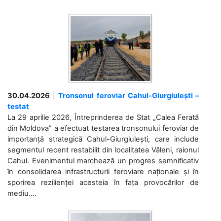
30.04.2026
|
Tronsonul feroviar Cahul-Giurgiulești –
testat
La 29 aprilie 2026, Întreprinderea de Stat „Calea Ferată
din Moldova” a efectuat testarea tronsonului feroviar de
importanță strategică Cahul-Giurgiulești, care include
segmentul recent restabilit din localitatea Văleni, raionul
Cahul. Evenimentul marchează un progres semnificativ
în consolidarea infrastructurii feroviare naționale și în
sporirea rezilienței acesteia în fața provocărilor de
mediu....