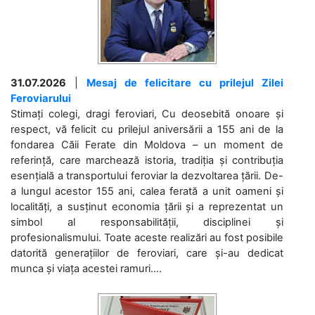
31.07.2026
|
Mesaj de felicitare cu prilejul Zilei
Feroviarului
Stimați colegi, dragi feroviari, Cu deosebită onoare și
respect, vă felicit cu prilejul aniversării a 155 ani de la
fondarea Căii Ferate din Moldova – un moment de
referință, care marchează istoria, tradiția și contribuția
esențială a transportului feroviar la dezvoltarea țării. De-
a lungul acestor 155 ani, calea ferată a unit oameni și
localități, a susținut economia țării și a reprezentat un
simbol al responsabilității, disciplinei și
profesionalismului. Toate aceste realizări au fost posibile
datorită generațiilor de feroviari, care și-au dedicat
munca și viața acestei ramuri....