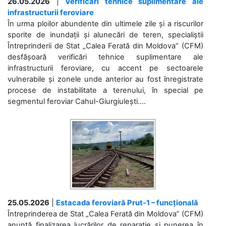
26.05.2026
|
Verificări tehnice suplimentare ale
infrastructurii feroviare
În urma ploilor abundente din ultimele zile și a riscurilor
sporite de inundații și alunecări de teren, specialiștii
Întreprinderii de Stat „Calea Ferată din Moldova” (CFM)
desfășoară verificări tehnice suplimentare ale
infrastructurii feroviare, cu accent pe sectoarele
vulnerabile și zonele unde anterior au fost înregistrate
procese de instabilitate a terenului, în special pe
segmentul feroviar Cahul-Giurgiulești....
25.05.2026
|
Estacada feroviară Prut-1 – funcțională
Întreprinderea de Stat „Calea Ferată din Moldova” (CFM)
anunță finalizarea lucrărilor de reparație și punerea în