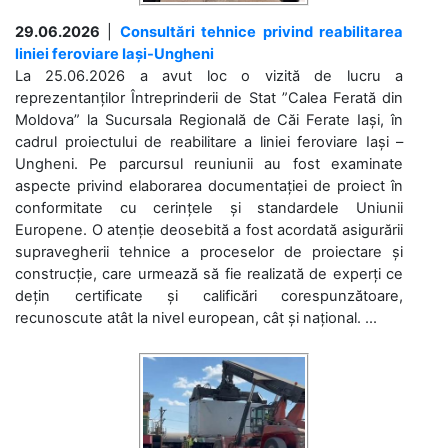
29.06.2026
|
Consultări tehnice privind reabilitarea
liniei feroviare Iași-Ungheni
La 25.06.2026 a avut loc o vizită de lucru a
reprezentanților Întreprinderii de Stat ”Calea Ferată din
Moldova” la Sucursala Regională de Căi Ferate Iași, în
cadrul proiectului de reabilitare a liniei feroviare Iași –
Ungheni. Pe parcursul reuniunii au fost examinate
aspecte privind elaborarea documentației de proiect în
conformitate cu cerințele și standardele Uniunii
Europene. O atenție deosebită a fost acordată asigurării
supravegherii tehnice a proceselor de proiectare și
construcție, care urmează să fie realizată de experți ce
dețin certificate și calificări corespunzătoare,
recunoscute atât la nivel european, cât și național. ...