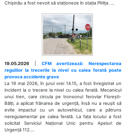
Chișinău a fost nevoit să staționeze în stația Pîrlița. ...
19.05.2026
|
CFM avertizează: Nerespectarea
regulilor la trecerile la nivel cu calea ferată poate
provoca accidente grave
La 19 mai 2026, în jurul orei 14.15, a fost înregistrat un
incident la o trecere la nivel cu calea ferată. Mecanicul
unui tren, care circula pe tronsonul feroviar Florești-
Bălți, a aplicat frânarea de urgență, însă nu a reușit să
evite impactul cu un autovehicul, care a pătruns
neregulamentar pe calea ferată. La fața locului a fost
solicitat Serviciul Național Unic pentru Apeluri de
Urgență 112....