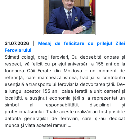
31.07.2026
|
Mesaj de felicitare cu prilejul Zilei
Feroviarului
Stimați colegi, dragi feroviari, Cu deosebită onoare și
respect, vă felicit cu prilejul aniversării a 155 ani de la
fondarea Căii Ferate din Moldova – un moment de
referință, care marchează istoria, tradiția și contribuția
esențială a transportului feroviar la dezvoltarea țării. De-
a lungul acestor 155 ani, calea ferată a unit oameni și
localități, a susținut economia țării și a reprezentat un
simbol al responsabilității, disciplinei și
profesionalismului. Toate aceste realizări au fost posibile
datorită generațiilor de feroviari, care și-au dedicat
munca și viața acestei ramuri....