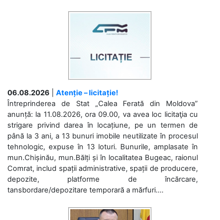
06.08.2026
|
Atenție – licitație!
Întreprinderea de Stat „Calea Ferată din Moldova”
anunță: la 11.08.2026, ora 09.00, va avea loc licitaţia cu
strigare privind darea în locațiune, pe un termen de
până la 3 ani, a 13 bunuri imobile neutilizate în procesul
tehnologic, expuse în 13 loturi. Bunurile, amplasate în
mun.Chișinău, mun.Bălți și în localitatea Bugeac, raionul
Comrat, includ spații administrative, spații de producere,
depozite, platforme de încărcare,
tansbordare/depozitare temporară a mărfuri....