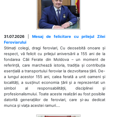
31.07.2026
|
Mesaj de felicitare cu prilejul Zilei
Feroviarului
Stimați colegi, dragi feroviari, Cu deosebită onoare și
respect, vă felicit cu prilejul aniversării a 155 ani de la
fondarea Căii Ferate din Moldova – un moment de
referință, care marchează istoria, tradiția și contribuția
esențială a transportului feroviar la dezvoltarea țării. De-
a lungul acestor 155 ani, calea ferată a unit oameni și
localități, a susținut economia țării și a reprezentat un
simbol al responsabilității, disciplinei și
profesionalismului. Toate aceste realizări au fost posibile
datorită generațiilor de feroviari, care și-au dedicat
munca și viața acestei ramuri....