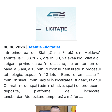
06.08.2026
|
Atenție – licitație!
Întreprinderea de Stat „Calea Ferată din Moldova”
anunță: la 11.08.2026, ora 09.00, va avea loc licitaţia cu
strigare privind darea în locațiune, pe un termen de
până la 3 ani, a 13 bunuri imobile neutilizate în procesul
tehnologic, expuse în 13 loturi. Bunurile, amplasate în
mun.Chișinău, mun.Bălți și în localitatea Bugeac, raionul
Comrat, includ spații administrative, spații de producere,
depozite, platforme de încărcare,
tansbordare/depozitare temporară a mărfuri....