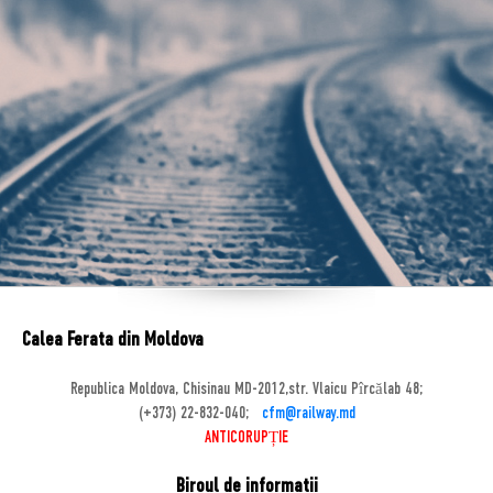
Calea Ferata din Moldova
Republica Moldova, Chisinau MD-2012,str. Vlaicu Pîrcălab 48;
(+373) 22-832-040;
cfm@railway.md
ANTICORUPȚIE
Biroul de informatii