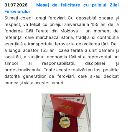
31.07.2026
|
Mesaj de felicitare cu prilejul Zilei
Feroviarului
Stimați colegi, dragi feroviari, Cu deosebită onoare și
respect, vă felicit cu prilejul aniversării a 155 ani de la
fondarea Căii Ferate din Moldova – un moment de
referință, care marchează istoria, tradiția și contribuția
esențială a transportului feroviar la dezvoltarea țării. De-
a lungul acestor 155 ani, calea ferată a unit oameni și
localități, a susținut economia țării și a reprezentat un
simbol al responsabilității, disciplinei și
profesionalismului. Toate aceste realizări au fost posibile
datorită generațiilor de feroviari, care și-au dedicat
munca și viața acestei ramuri....