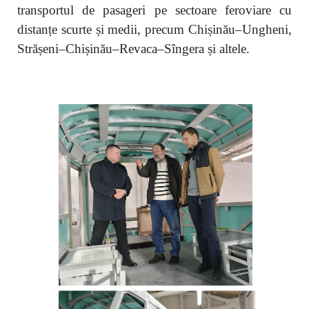
transportul de pasageri pe sectoare feroviare cu
distanțe scurte și medii, precum Chișinău–Ungheni,
Strășeni–Chișinău–Revaca–Sîngera și altele.