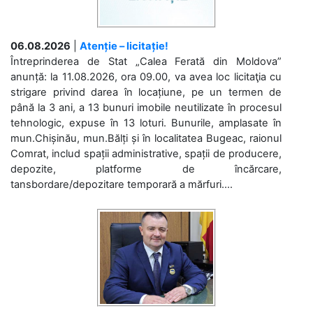
06.08.2026
|
Atenție – licitație!
Întreprinderea de Stat „Calea Ferată din Moldova”
anunță: la 11.08.2026, ora 09.00, va avea loc licitaţia cu
strigare privind darea în locațiune, pe un termen de
până la 3 ani, a 13 bunuri imobile neutilizate în procesul
tehnologic, expuse în 13 loturi. Bunurile, amplasate în
mun.Chișinău, mun.Bălți și în localitatea Bugeac, raionul
Comrat, includ spații administrative, spații de producere,
depozite, platforme de încărcare,
tansbordare/depozitare temporară a mărfuri....