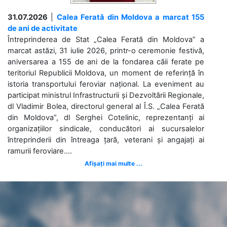
31.07.2026
|
Calea Ferată din Moldova a marcat 155
de ani de activitate
Întreprinderea de Stat „Calea Ferată din Moldova” a
marcat astăzi, 31 iulie 2026, printr-o ceremonie festivă,
aniversarea a 155 de ani de la fondarea căii ferate pe
teritoriul Republicii Moldova, un moment de referință în
istoria transportului feroviar național. La eveniment au
participat ministrul Infrastructurii și Dezvoltării Regionale,
dl Vladimir Bolea, directorul general al Î.S. „Calea Ferată
din Moldova”, dl Serghei Cotelinic, reprezentanți ai
organizațiilor sindicale, conducători ai sucursalelor
întreprinderii din întreaga țară, veterani și angajați ai
ramurii feroviare....
Afișați mai multe ...