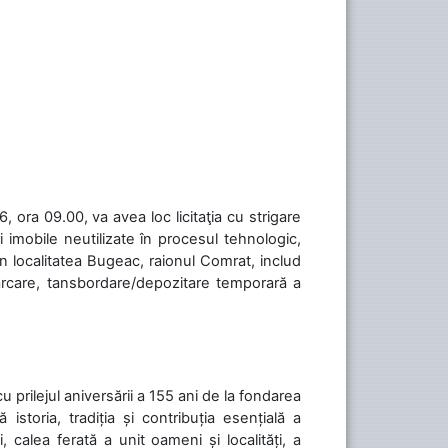
 ora 09.00, va avea loc licitaţia cu strigare
 imobile neutilizate în procesul tehnologic,
în localitatea Bugeac, raionul Comrat, includ
cărcare, tansbordare/depozitare temporară a
cu prilejul aniversării a 155 ani de la fondarea
toria, tradiția și contribuția esențială a
, calea ferată a unit oameni și localități, a