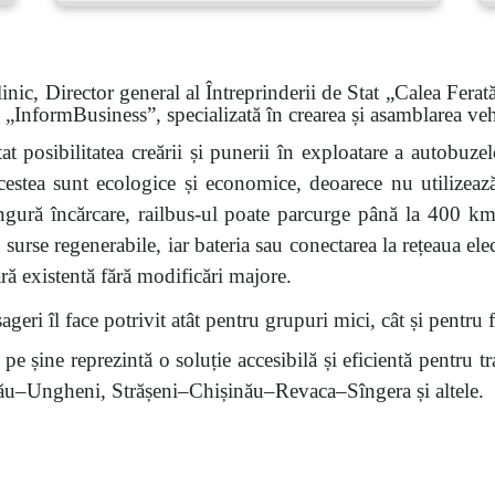
 Director general al Întreprinderii de Stat „Calea Ferată
i „Inform
B
usiness”, specializată în crearea și asamblarea ve
tat posibilitatea creării și punerii în exploatare a autobuzel
Acestea sunt ecologice și economice, deoarece nu utilizeaz
singură încărcare, railbus-ul poate parcurge până la 400 
 surse regenerabile, iar bateria sau conectarea la rețeaua elect
iară existentă fără modificări majore.
geri îl face potrivit atât pentru grupuri mici, cât și pentru 
pe șine reprezintă o soluție accesibilă și eficientă pentru t
nău–Ungheni, Strășeni–Chișinău–Revaca–Sîngera și altele.