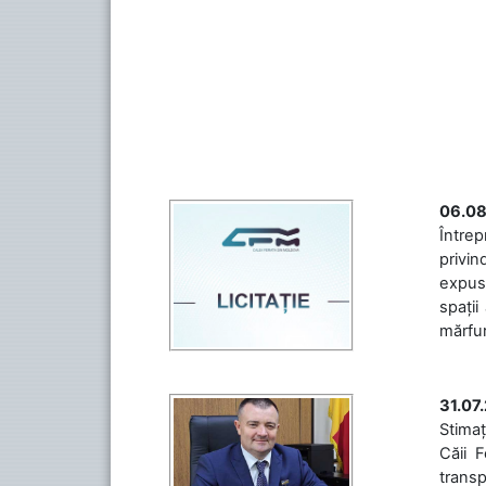
06.08
Întrep
privin
expuse
spații
mărfuri
31.07
Stimaț
Căii 
transp