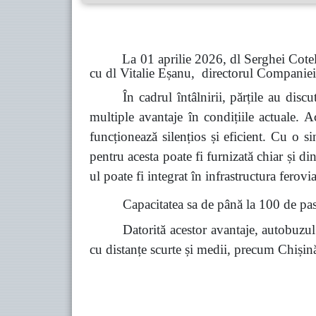
La 01 aprilie 2026, dl Serghei Cotelinic,
cu dl Vitalie Eșanu, directorul Companie
În cadrul întâlnirii, părțile au discu
multiple avantaje în condițiile actuale. 
funcționează silențios și eficient. Cu o 
pentru acesta poate fi furnizată chiar și din
ul poate fi integrat în infrastructura ferov
Capacitatea sa de până la 100 de pasa
Datorită acestor avantaje, autobuzul 
cu distanțe scurte și medii, precum Chiși