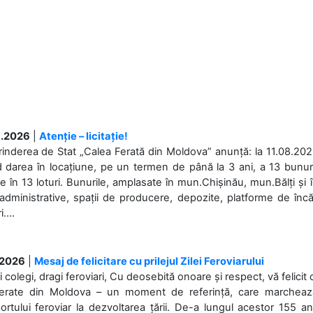
.2026
|
Atenție – licitație!
rinderea de Stat „Calea Ferată din Moldova” anunță: la 11.08.2026,
d darea în locațiune, pe un termen de până la 3 ani, a 13 bunuri
 în 13 loturi. Bunurile, amplasate în mun.Chișinău, mun.Bălți și 
 administrative, spații de producere, depozite, platforme de în
....
.2026
|
Mesaj de felicitare cu prilejul Zilei Feroviarului
i colegi, dragi feroviari, Cu deosebită onoare și respect, vă felicit 
Ferate din Moldova – un moment de referință, care marchează is
ortului feroviar la dezvoltarea țării. De-a lungul acestor 155 ani