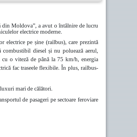
 din Moldova”, a avut o întâlnire de lucru
hiculelor electrice moderne.
or electrice pe șine (railbus), care prezintă
ă combustibil diesel și nu poluează aerul,
km cu o viteză de până la 75 km/h, energia
rică fac traseele flexibile. În plus, railbus-
fluxuri mari
de călători.
ransportul de pasageri pe sectoare feroviare