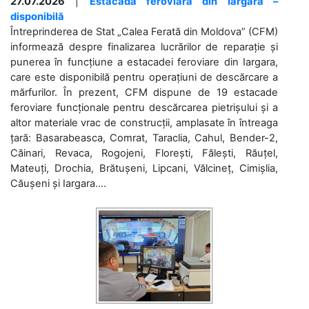
27.07.2026
|
Estacada feroviară din Iargara –
disponibilă
Întreprinderea de Stat „Calea Ferată din Moldova” (CFM)
informează despre finalizarea lucrărilor de reparație și
punerea în funcțiune a estacadei feroviare din Iargara,
care este disponibilă pentru operațiuni de descărcare a
mărfurilor. În prezent, CFM dispune de 19 estacade
feroviare funcționale pentru descărcarea pietrișului și a
altor materiale vrac de construcții, amplasate în întreaga
țară: Basarabeasca, Comrat, Taraclia, Cahul, Bender-2,
Căinari, Revaca, Rogojeni, Florești, Fălești, Răuțel,
Mateuți, Drochia, Brătușeni, Lipcani, Vălcineț, Cimișlia,
Căușeni și Iargara....