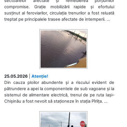
sectoarelor afectate și remedierea porțiunilor
compromise. Grație mobilizării rapide și efortului
susținut al feroviarilor, circulația trenurilor a fost reluată
treptat pe principalele trasee afectate de intemperii. ...
25.05.2026
|
Atenție!
Din cauza ploilor abundente și a riscului evident de
pătrundere a apei la componentele de sub vagoane și la
sistemul de alimentare electrică, trenul de pe ruta Iași–
Chișinău a fost nevoit să staționeze în stația Pîrlița. ...