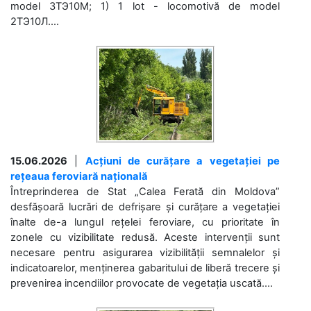
model 3ТЭ10М; 1) 1 lot - locomotivă de model
2ТЭ10Л....
15.06.2026
|
Acțiuni de curățare a vegetației pe
rețeaua feroviară națională
Întreprinderea de Stat „Calea Ferată din Moldova”
desfășoară lucrări de defrișare și curățare a vegetației
înalte de-a lungul rețelei feroviare, cu prioritate în
zonele cu vizibilitate redusă. Aceste intervenții sunt
necesare pentru asigurarea vizibilității semnalelor și
indicatoarelor, menținerea gabaritului de liberă trecere și
prevenirea incendiilor provocate de vegetația uscată....