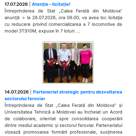
17.07.2026
|
Atenție – licitație!
Întreprinderea de Stat „Calea Ferată din Moldova”
anunță: > la 28.07.2026, ora 09.00, va avea loc licitaţia
cu reducere privind comercializarea a 7 locomotive de
model 3ТЭ10М, expuse în 7 loturi. ...
14.07.2026
|
Parteneriat strategic pentru dezvoltarea
sectorului feroviar
Întreprinderea de Stat „Calea Ferată din Moldova” și
Universitatea Tehnică a Moldovei au încheiat un Acord
de colaborare, orientat spre consolidarea cooperării
dintre mediul academic și sectorul feroviar. Parteneriatul
vizează promovarea formării profesionale, susținerea