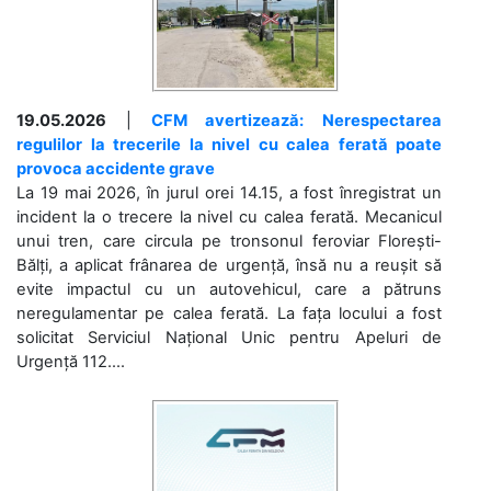
19.05.2026
|
CFM avertizează: Nerespectarea
regulilor la trecerile la nivel cu calea ferată poate
provoca accidente grave
La 19 mai 2026, în jurul orei 14.15, a fost înregistrat un
incident la o trecere la nivel cu calea ferată. Mecanicul
unui tren, care circula pe tronsonul feroviar Florești-
Bălți, a aplicat frânarea de urgență, însă nu a reușit să
evite impactul cu un autovehicul, care a pătruns
neregulamentar pe calea ferată. La fața locului a fost
solicitat Serviciul Național Unic pentru Apeluri de
Urgență 112....