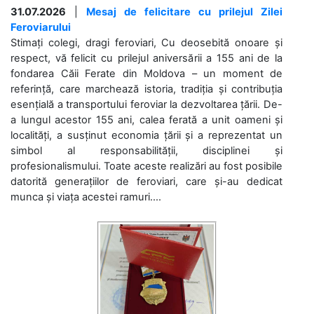
31.07.2026
|
Mesaj de felicitare cu prilejul Zilei
Feroviarului
Stimați colegi, dragi feroviari, Cu deosebită onoare și
respect, vă felicit cu prilejul aniversării a 155 ani de la
fondarea Căii Ferate din Moldova – un moment de
referință, care marchează istoria, tradiția și contribuția
esențială a transportului feroviar la dezvoltarea țării. De-
a lungul acestor 155 ani, calea ferată a unit oameni și
localități, a susținut economia țării și a reprezentat un
simbol al responsabilității, disciplinei și
profesionalismului. Toate aceste realizări au fost posibile
datorită generațiilor de feroviari, care și-au dedicat
munca și viața acestei ramuri....