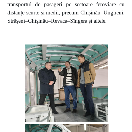
transportul de pasageri pe sectoare feroviare cu
distanțe scurte și medii, precum Chișinău–Ungheni,
Strășeni–Chișinău–Revaca–Sîngera și altele.