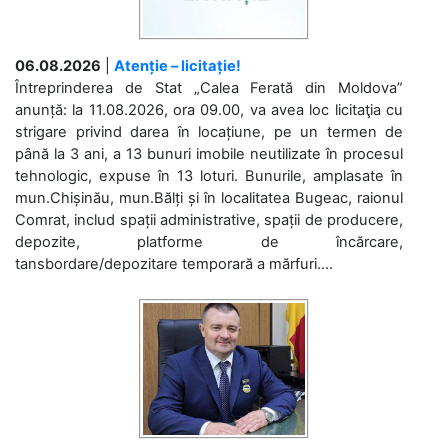
06.08.2026
|
Atenție – licitație!
Întreprinderea de Stat „Calea Ferată din Moldova”
anunță: la 11.08.2026, ora 09.00, va avea loc licitaţia cu
strigare privind darea în locațiune, pe un termen de
până la 3 ani, a 13 bunuri imobile neutilizate în procesul
tehnologic, expuse în 13 loturi. Bunurile, amplasate în
mun.Chișinău, mun.Bălți și în localitatea Bugeac, raionul
Comrat, includ spații administrative, spații de producere,
depozite, platforme de încărcare,
tansbordare/depozitare temporară a mărfuri....