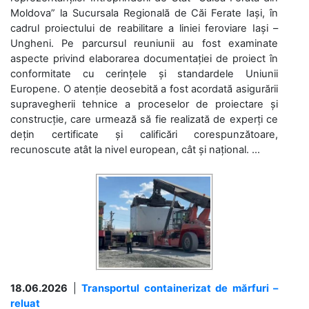
Moldova” la Sucursala Regională de Căi Ferate Iași, în
cadrul proiectului de reabilitare a liniei feroviare Iași –
Ungheni. Pe parcursul reuniunii au fost examinate
aspecte privind elaborarea documentației de proiect în
conformitate cu cerințele și standardele Uniunii
Europene. O atenție deosebită a fost acordată asigurării
supravegherii tehnice a proceselor de proiectare și
construcție, care urmează să fie realizată de experți ce
dețin certificate și calificări corespunzătoare,
recunoscute atât la nivel european, cât și național. ...
18.06.2026
|
Transportul containerizat de mărfuri –
reluat