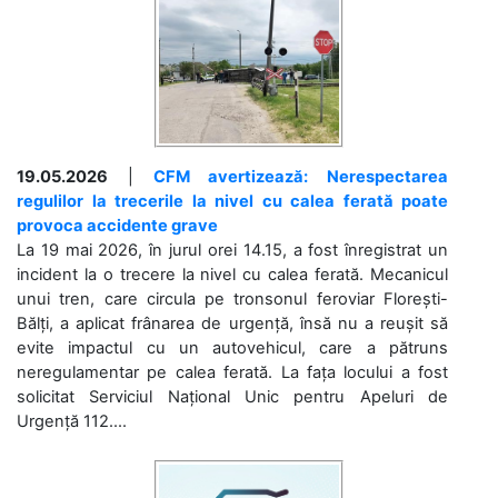
19.05.2026
|
CFM avertizează: Nerespectarea
regulilor la trecerile la nivel cu calea ferată poate
provoca accidente grave
La 19 mai 2026, în jurul orei 14.15, a fost înregistrat un
incident la o trecere la nivel cu calea ferată. Mecanicul
unui tren, care circula pe tronsonul feroviar Florești-
Bălți, a aplicat frânarea de urgență, însă nu a reușit să
evite impactul cu un autovehicul, care a pătruns
neregulamentar pe calea ferată. La fața locului a fost
solicitat Serviciul Național Unic pentru Apeluri de
Urgență 112....