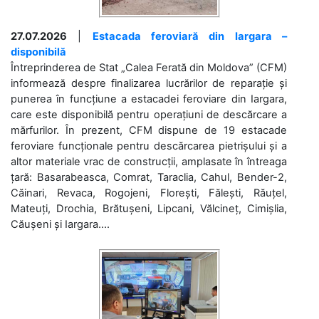
27.07.2026
|
Estacada feroviară din Iargara –
disponibilă
Întreprinderea de Stat „Calea Ferată din Moldova” (CFM)
informează despre finalizarea lucrărilor de reparație și
punerea în funcțiune a estacadei feroviare din Iargara,
care este disponibilă pentru operațiuni de descărcare a
mărfurilor. În prezent, CFM dispune de 19 estacade
feroviare funcționale pentru descărcarea pietrișului și a
altor materiale vrac de construcții, amplasate în întreaga
țară: Basarabeasca, Comrat, Taraclia, Cahul, Bender-2,
Căinari, Revaca, Rogojeni, Florești, Fălești, Răuțel,
Mateuți, Drochia, Brătușeni, Lipcani, Vălcineț, Cimișlia,
Căușeni și Iargara....