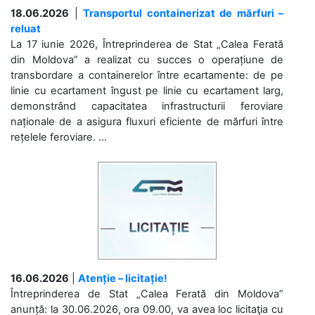
18.06.2026
|
Transportul containerizat de mărfuri –
reluat
La 17 iunie 2026, Întreprinderea de Stat „Calea Ferată
din Moldova” a realizat cu succes o operațiune de
transbordare a containerelor între ecartamente: de pe
linie cu ecartament îngust pe linie cu ecartament larg,
demonstrând capacitatea infrastructurii feroviare
naționale de a asigura fluxuri eficiente de mărfuri între
rețelele feroviare. ...
16.06.2026
|
Atenție – licitație!
Întreprinderea de Stat „Calea Ferată din Moldova”
anunță: la 30.06.2026, ora 09.00, va avea loc licitaţia cu