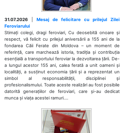
31.07.2026
|
Mesaj de felicitare cu prilejul Zilei
Feroviarului
Stimați colegi, dragi feroviari, Cu deosebită onoare și
respect, vă felicit cu prilejul aniversării a 155 ani de la
fondarea Căii Ferate din Moldova – un moment de
referință, care marchează istoria, tradiția și contribuția
esențială a transportului feroviar la dezvoltarea țării. De-
a lungul acestor 155 ani, calea ferată a unit oameni și
localități, a susținut economia țării și a reprezentat un
simbol al responsabilității, disciplinei și
profesionalismului. Toate aceste realizări au fost posibile
datorită generațiilor de feroviari, care și-au dedicat
munca și viața acestei ramuri....