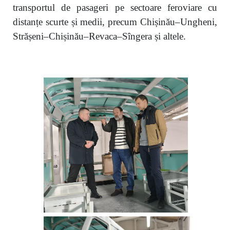
transportul de pasageri pe sectoare feroviare cu
distanțe scurte și medii, precum Chișinău–Ungheni,
Strășeni–Chișinău–Revaca–Sîngera și altele.