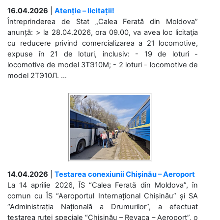
16.04.2026
|
Atenție – licitații!
Întreprinderea de Stat „Calea Ferată din Moldova”
anunță: > la 28.04.2026, ora 09.00, va avea loc licitaţia
cu reducere privind comercializarea a 21 locomotive,
expuse în 21 de loturi, inclusiv: - 19 de loturi -
locomotive de model 3ТЭ10М; - 2 loturi - locomotive de
model 2ТЭ10Л. ...
14.04.2026
|
Testarea conexiunii Chișinău – Aeroport
La 14 aprilie 2026, ÎS “Calea Ferată din Moldova”, în
comun cu ÎS “Aeroportul Internațional Chișinău” și SA
“Administrația Națională a Drumurilor”, a efectuat
testarea rutei speciale “Chișinău – Revaca – Aeroport”, o