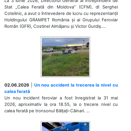
La 3 iunie 2026, Directorul General al Întreprinderii de
Stat „Calea Ferată din Moldova” (CFM), dl Serghei
Cotelinic, a avut o întrevedere de lucru cu reprezentanții
Holdingului GRAMPET România și ai Grupului Feroviar
Român (GFR), Costinel Almăjanu și Victor Gurdiș....
02.06.2026
|
Un nou accident la trecerea la nivel cu
calea ferată
Un nou incident feroviar a fost înregistrat la 31 mai
2026, aproximativ la ora 18.55, la o trecere nivel cu
calea ferată pe tronsonul Bălțați-Căinari. ...