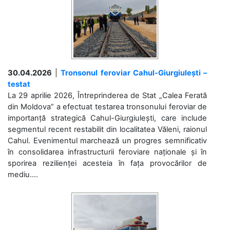
30.04.2026
|
Tronsonul feroviar Cahul-Giurgiulești –
testat
La 29 aprilie 2026, Întreprinderea de Stat „Calea Ferată
din Moldova” a efectuat testarea tronsonului feroviar de
importanță strategică Cahul-Giurgiulești, care include
segmentul recent restabilit din localitatea Văleni, raionul
Cahul. Evenimentul marchează un progres semnificativ
în consolidarea infrastructurii feroviare naționale și în
sporirea rezilienței acesteia în fața provocărilor de
mediu....