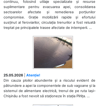
continuu, folosind utilaje specializate și resurse
suplimentare pentru evacuarea apei, consolidarea
sectoarelor afectate și remedierea porțiunilor
compromise. Grație mobilizării rapide și efortului
susținut al feroviarilor, circulația trenurilor a fost reluată
treptat pe principalele trasee afectate de intemperii. ...
25.05.2026
|
Atenție!
Din cauza ploilor abundente și a riscului evident de
pătrundere a apei la componentele de sub vagoane și la
sistemul de alimentare electrică, trenul de pe ruta Iași–
Chișinău a fost nevoit să staționeze în stația Pîrlița. ...