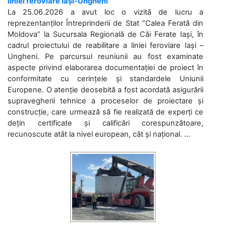
liniei feroviare Iași-Ungheni
La 25.06.2026 a avut loc o vizită de lucru a
reprezentanților Întreprinderii de Stat ”Calea Ferată din
Moldova” la Sucursala Regională de Căi Ferate Iași, în
cadrul proiectului de reabilitare a liniei feroviare Iași –
Ungheni. Pe parcursul reuniunii au fost examinate
aspecte privind elaborarea documentației de proiect în
conformitate cu cerințele și standardele Uniunii
Europene. O atenție deosebită a fost acordată asigurării
supravegherii tehnice a proceselor de proiectare și
construcție, care urmează să fie realizată de experți ce
dețin certificate și calificări corespunzătoare,
recunoscute atât la nivel european, cât și național. ...