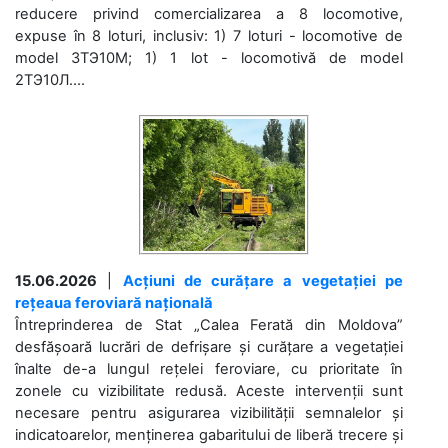
reducere privind comercializarea a 8 locomotive,
expuse în 8 loturi, inclusiv: 1) 7 loturi - locomotive de
model 3ТЭ10М; 1) 1 lot - locomotivă de model
2ТЭ10Л....
15.06.2026
|
Acțiuni de curățare a vegetației pe
rețeaua feroviară națională
Întreprinderea de Stat „Calea Ferată din Moldova”
desfășoară lucrări de defrișare și curățare a vegetației
înalte de-a lungul rețelei feroviare, cu prioritate în
zonele cu vizibilitate redusă. Aceste intervenții sunt
necesare pentru asigurarea vizibilității semnalelor și
indicatoarelor, menținerea gabaritului de liberă trecere și