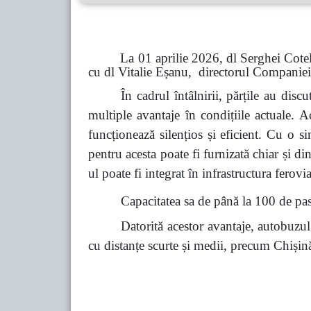
La 01 aprilie 2026, dl Serghei Cotelinic,
cu dl Vitalie Eșanu, directorul Companie
În cadrul întâlnirii, părțile au discu
multiple avantaje în condițiile actuale. 
funcționează silențios și eficient. Cu o 
pentru acesta poate fi furnizată chiar și din
ul poate fi integrat în infrastructura ferov
Capacitatea sa de până la 100 de pasa
Datorită acestor avantaje, autobuzul 
cu distanțe scurte și medii, precum Chiși