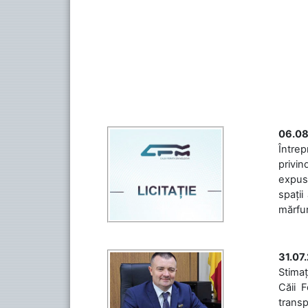
06.08
Întrep
privin
expuse
spații
mărfuri
31.07
Stimaț
Căii 
transp