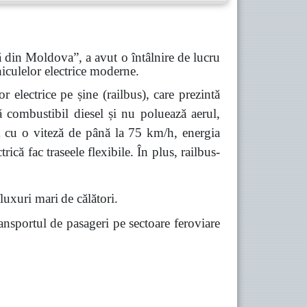
 din Moldova”, a avut o întâlnire de lucru
hiculelor electrice moderne.
or electrice pe șine (railbus), care prezintă
ă combustibil diesel și nu poluează aerul,
km cu o viteză de până la 75 km/h, energia
rică fac traseele flexibile. În plus, railbus-
fluxuri mari
de călători.
ransportul de pasageri pe sectoare feroviare