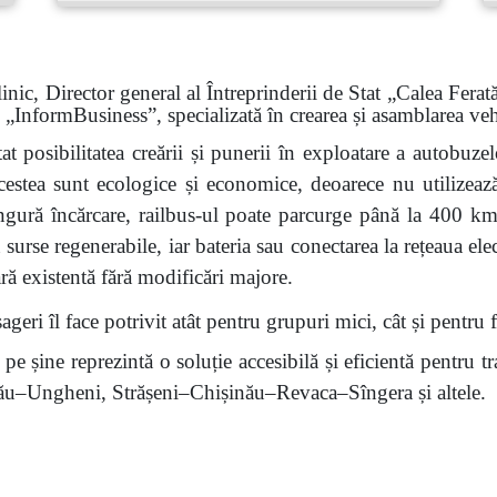
 Director general al Întreprinderii de Stat „Calea Ferată
i „Inform
B
usiness”, specializată în crearea și asamblarea ve
tat posibilitatea creării și punerii în exploatare a autobuzel
Acestea sunt ecologice și economice, deoarece nu utilizeaz
singură încărcare, railbus-ul poate parcurge până la 400 
 surse regenerabile, iar bateria sau conectarea la rețeaua elect
iară existentă fără modificări majore.
geri îl face potrivit atât pentru grupuri mici, cât și pentru 
pe șine reprezintă o soluție accesibilă și eficientă pentru t
nău–Ungheni, Strășeni–Chișinău–Revaca–Sîngera și altele.