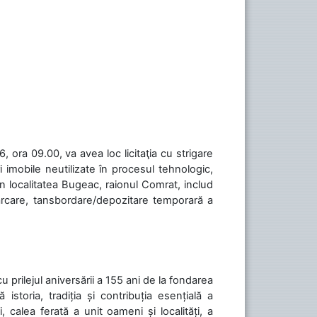
 ora 09.00, va avea loc licitaţia cu strigare
 imobile neutilizate în procesul tehnologic,
în localitatea Bugeac, raionul Comrat, includ
cărcare, tansbordare/depozitare temporară a
cu prilejul aniversării a 155 ani de la fondarea
toria, tradiția și contribuția esențială a
, calea ferată a unit oameni și localități, a