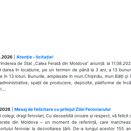
.2026
|
Atenție – licitație!
rinderea de Stat „Calea Ferată din Moldova” anunță: la 11.08.2026,
d darea în locațiune, pe un termen de până la 3 ani, a 13 bunuri
 în 13 loturi. Bunurile, amplasate în mun.Chișinău, mun.Bălți și 
 administrative, spații de producere, depozite, platforme de în
....
.2026
|
Mesaj de felicitare cu prilejul Zilei Feroviarului
i colegi, dragi feroviari, Cu deosebită onoare și respect, vă felicit 
Ferate din Moldova – un moment de referință, care marchează is
ortului feroviar la dezvoltarea țării. De-a lungul acestor 155 ani