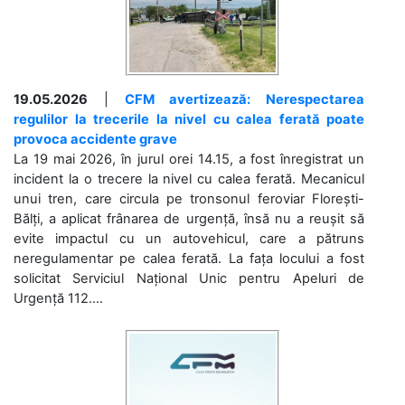
19.05.2026
|
CFM avertizează: Nerespectarea
regulilor la trecerile la nivel cu calea ferată poate
provoca accidente grave
La 19 mai 2026, în jurul orei 14.15, a fost înregistrat un
incident la o trecere la nivel cu calea ferată. Mecanicul
unui tren, care circula pe tronsonul feroviar Florești-
Bălți, a aplicat frânarea de urgență, însă nu a reușit să
evite impactul cu un autovehicul, care a pătruns
neregulamentar pe calea ferată. La fața locului a fost
solicitat Serviciul Național Unic pentru Apeluri de
Urgență 112....