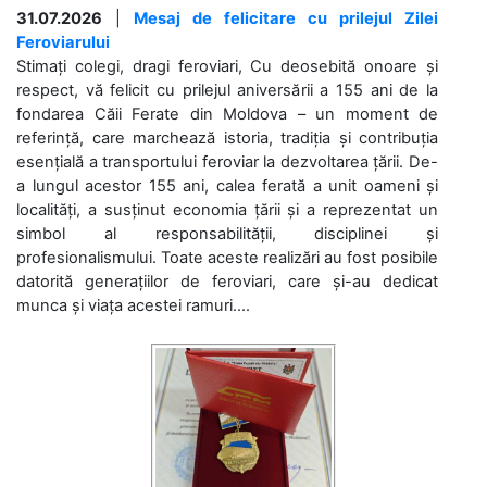
31.07.2026
|
Mesaj de felicitare cu prilejul Zilei
Feroviarului
Stimați colegi, dragi feroviari, Cu deosebită onoare și
respect, vă felicit cu prilejul aniversării a 155 ani de la
fondarea Căii Ferate din Moldova – un moment de
referință, care marchează istoria, tradiția și contribuția
esențială a transportului feroviar la dezvoltarea țării. De-
a lungul acestor 155 ani, calea ferată a unit oameni și
localități, a susținut economia țării și a reprezentat un
simbol al responsabilității, disciplinei și
profesionalismului. Toate aceste realizări au fost posibile
datorită generațiilor de feroviari, care și-au dedicat
munca și viața acestei ramuri....