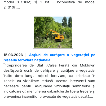
model 3ТЭ10М; 1) 1 lot - locomotivă de model
2ТЭ10Л....
15.06.2026
|
Acțiuni de curățare a vegetației pe
rețeaua feroviară națională
Întreprinderea de Stat „Calea Ferată din Moldova”
desfășoară lucrări de defrișare și curățare a vegetației
înalte de-a lungul rețelei feroviare, cu prioritate în
zonele cu vizibilitate redusă. Aceste intervenții sunt
necesare pentru asigurarea vizibilității semnalelor și
indicatoarelor, menținerea gabaritului de liberă trecere și
prevenirea incendiilor provocate de vegetația uscată....