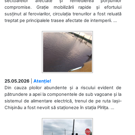
sectoarelor afectate și remedierea porțiunilor
compromise. Grație mobilizării rapide și efortului
susținut al feroviarilor, circulația trenurilor a fost reluată
treptat pe principalele trasee afectate de intemperii. ...
25.05.2026
|
Atenție!
Din cauza ploilor abundente și a riscului evident de
pătrundere a apei la componentele de sub vagoane și la
sistemul de alimentare electrică, trenul de pe ruta Iași–
Chișinău a fost nevoit să staționeze în stația Pîrlița. ...