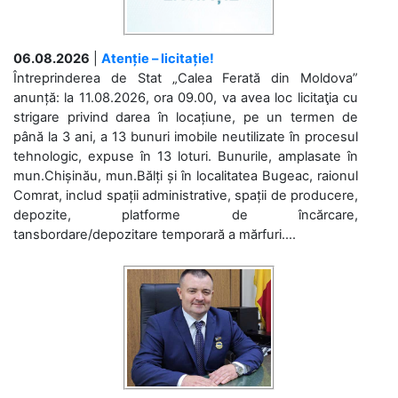
06.08.2026
|
Atenție – licitație!
Întreprinderea de Stat „Calea Ferată din Moldova”
anunță: la 11.08.2026, ora 09.00, va avea loc licitaţia cu
strigare privind darea în locațiune, pe un termen de
până la 3 ani, a 13 bunuri imobile neutilizate în procesul
tehnologic, expuse în 13 loturi. Bunurile, amplasate în
mun.Chișinău, mun.Bălți și în localitatea Bugeac, raionul
Comrat, includ spații administrative, spații de producere,
depozite, platforme de încărcare,
tansbordare/depozitare temporară a mărfuri....