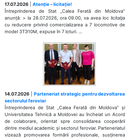
17.07.2026
|
Atenție – licitație!
Întreprinderea de Stat „Calea Ferată din Moldova”
anunță: > la 28.07.2026, ora 09.00, va avea loc licitaţia
cu reducere privind comercializarea a 7 locomotive de
model 3ТЭ10М, expuse în 7 loturi. ...
14.07.2026
|
Parteneriat strategic pentru dezvoltarea
sectorului feroviar
Întreprinderea de Stat „Calea Ferată din Moldova” și
Universitatea Tehnică a Moldovei au încheiat un Acord
de colaborare, orientat spre consolidarea cooperării
dintre mediul academic și sectorul feroviar. Parteneriatul
vizează promovarea formării profesionale, susținerea