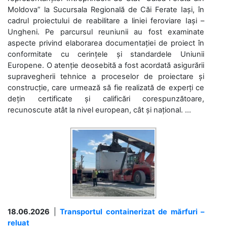
Moldova” la Sucursala Regională de Căi Ferate Iași, în
cadrul proiectului de reabilitare a liniei feroviare Iași –
Ungheni. Pe parcursul reuniunii au fost examinate
aspecte privind elaborarea documentației de proiect în
conformitate cu cerințele și standardele Uniunii
Europene. O atenție deosebită a fost acordată asigurării
supravegherii tehnice a proceselor de proiectare și
construcție, care urmează să fie realizată de experți ce
dețin certificate și calificări corespunzătoare,
recunoscute atât la nivel european, cât și național. ...
18.06.2026
|
Transportul containerizat de mărfuri –
reluat