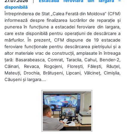
27.07.2026
|
Estacada feroviară din Iargara –
disponibilă
Întreprinderea de Stat „Calea Ferată din Moldova” (CFM)
informează despre finalizarea lucrărilor de reparație și
punerea în funcțiune a estacadei feroviare din Iargara,
care este disponibilă pentru operațiuni de descărcare a
mărfurilor. În prezent, CFM dispune de 19 estacade
feroviare funcționale pentru descărcarea pietrișului și a
altor materiale vrac de construcții, amplasate în întreaga
țară: Basarabeasca, Comrat, Taraclia, Cahul, Bender-2,
Căinari, Revaca, Rogojeni, Florești, Fălești, Răuțel,
Mateuți, Drochia, Brătușeni, Lipcani, Vălcineț, Cimișlia,
Căușeni și Iargara....