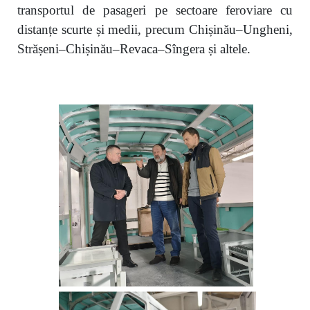
transportul de pasageri pe sectoare feroviare cu
distanțe scurte și medii, precum Chișinău–Ungheni,
Strășeni–Chișinău–Revaca–Sîngera și altele.