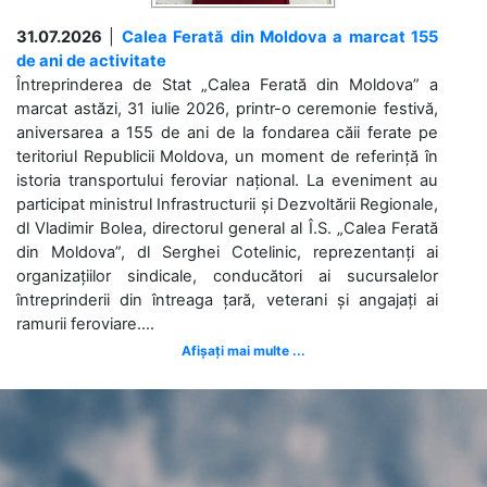
31.07.2026
|
Calea Ferată din Moldova a marcat 155
de ani de activitate
Întreprinderea de Stat „Calea Ferată din Moldova” a
marcat astăzi, 31 iulie 2026, printr-o ceremonie festivă,
aniversarea a 155 de ani de la fondarea căii ferate pe
teritoriul Republicii Moldova, un moment de referință în
istoria transportului feroviar național. La eveniment au
participat ministrul Infrastructurii și Dezvoltării Regionale,
dl Vladimir Bolea, directorul general al Î.S. „Calea Ferată
din Moldova”, dl Serghei Cotelinic, reprezentanți ai
organizațiilor sindicale, conducători ai sucursalelor
întreprinderii din întreaga țară, veterani și angajați ai
ramurii feroviare....
Afișați mai multe ...