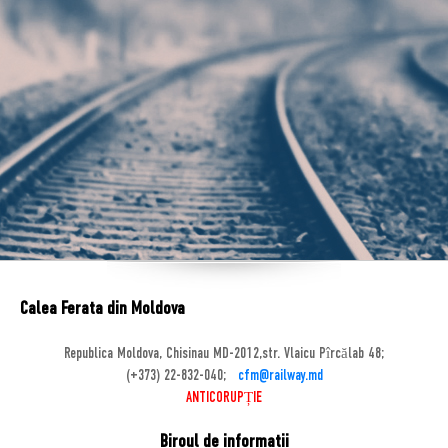
Calea Ferata din Moldova
Republica Moldova, Chisinau MD-2012,str. Vlaicu Pîrcălab 48;
(+373) 22-832-040;
cfm@railway.md
ANTICORUPȚIE
Biroul de informatii