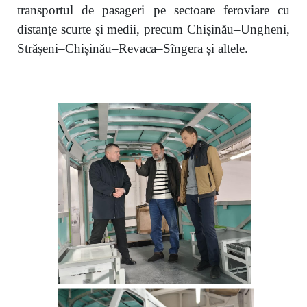
transportul de pasageri pe sectoare feroviare cu
distanțe scurte și medii, precum Chișinău–Ungheni,
Strășeni–Chișinău–Revaca–Sîngera și altele.