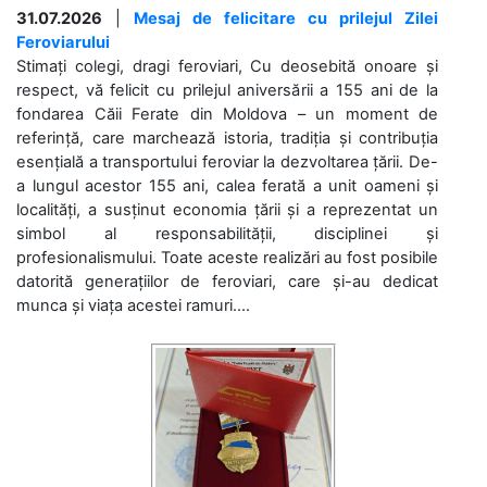
31.07.2026
|
Mesaj de felicitare cu prilejul Zilei
Feroviarului
Stimați colegi, dragi feroviari, Cu deosebită onoare și
respect, vă felicit cu prilejul aniversării a 155 ani de la
fondarea Căii Ferate din Moldova – un moment de
referință, care marchează istoria, tradiția și contribuția
esențială a transportului feroviar la dezvoltarea țării. De-
a lungul acestor 155 ani, calea ferată a unit oameni și
localități, a susținut economia țării și a reprezentat un
simbol al responsabilității, disciplinei și
profesionalismului. Toate aceste realizări au fost posibile
datorită generațiilor de feroviari, care și-au dedicat
munca și viața acestei ramuri....