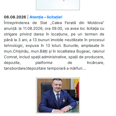
06.08.2026
|
Atenție – licitație!
Întreprinderea de Stat „Calea Ferată din Moldova”
anunță: la 11.08.2026, ora 09.00, va avea loc licitaţia cu
strigare privind darea în locațiune, pe un termen de
până la 3 ani, a 13 bunuri imobile neutilizate în procesul
tehnologic, expuse în 13 loturi. Bunurile, amplasate în
mun.Chișinău, mun.Bălți și în localitatea Bugeac, raionul
Comrat, includ spații administrative, spații de producere,
depozite, platforme de încărcare,
tansbordare/depozitare temporară a mărfuri....