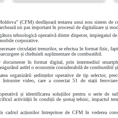
 Moldova” (CFM) desfășoară testarea unui nou sistem de com
marchează un pas important în procesul de digitalizare și moder
egătura tehnologică operativă dintre dispecer, impiegatul de 
 mobile corporative.
ecesare circulației trenurilor, se efectua în format fizic, fa
parcurgere și cheltuieli suplimentare de combustibil.
r documente în format digital, prin intermediul smartpho
e, asigurând astfel o economie considerabilă de combustibil și
tatea organizării ședințelor operative de tip selector, pre
 întrunire video, care a conectat 51 de stații feroviare
operativă și identificarea soluțiilor pentru o serie de su
cificul activității în condiții de șomaj tehnic, impactul te
 cadrul acțiunilor întreprinse de CFM în vederea consolidăr