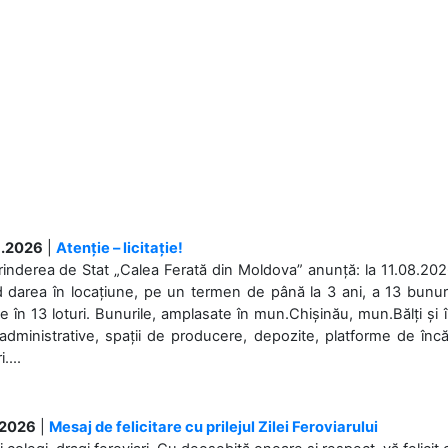
.2026
|
Atenție – licitație!
rinderea de Stat „Calea Ferată din Moldova” anunță: la 11.08.2026,
d darea în locațiune, pe un termen de până la 3 ani, a 13 bunuri
 în 13 loturi. Bunurile, amplasate în mun.Chișinău, mun.Bălți și 
 administrative, spații de producere, depozite, platforme de în
....
.2026
|
Mesaj de felicitare cu prilejul Zilei Feroviarului