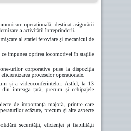
unicare operațională, destinat asigurării
nizare a activității întreprinderii.
mișcare al stației feroviare și mecanicul de
pt ce impunea oprirea locomotivei în stațiile
ne-urilor corporative puse la dispoziția
 eficientizarea proceselor operaționale.
cum și a videoconferințelor. Astfel, la 13
 din întreaga țară, precum și echipajele
biecte de importanță majoră, printre care
mperaturilor scăzute, precum și alte aspecte
ii securității, eficienței și fiabilității