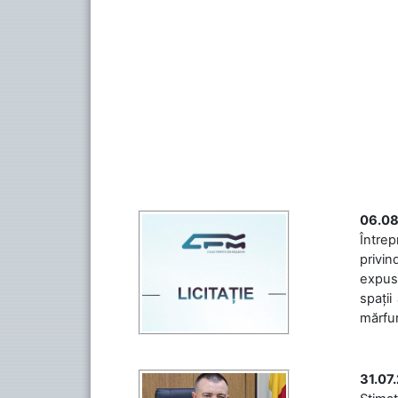
06.08
Întrep
privin
expuse
spații
mărfuri
31.07