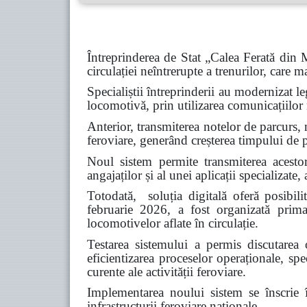
Întreprinderea de Stat „Calea Ferată din
circulației neîntrerupte a trenurilor, care 
Specialiștii întreprinderii au modernizat l
locomotivă, prin utilizarea comunicațiilor
Anterior, transmiterea notelor de parcurs, n
feroviare, generând creșterea timpului de 
Noul sistem permite transmiterea acesto
angajaților și al unei aplicații specializat
Totodată, soluția digitală oferă posibili
februarie 2026, a fost organizată prima
locomotivelor aflate în circulație.
Testarea sistemului a permis discutarea 
eficientizarea proceselor operaționale, spe
curente ale activității feroviare.
Implementarea noului sistem se înscrie în
infrastructurii feroviare naționale.