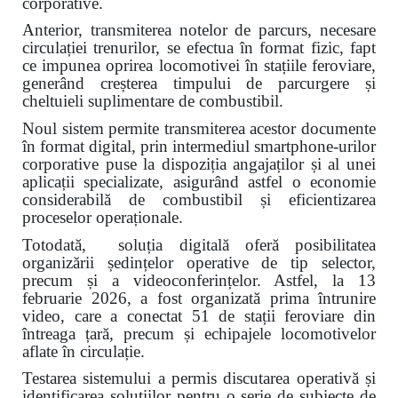
corporative.
Anterior, transmiterea notelor de parcurs, necesare
circulației trenurilor, se efectua în format fizic, fapt
ce impunea oprirea locomotivei în stațiile feroviare,
generând creșterea timpului de parcurgere și
cheltuieli suplimentare de combustibil.
Noul sistem permite transmiterea acestor documente
în format digital, prin intermediul smartphone-urilor
corporative puse la dispoziția angajaților și al unei
aplicații specializate, asigurând astfel o economie
considerabilă de combustibil și eficientizarea
proceselor operaționale.
Totodată, soluția digitală oferă posibilitatea
organizării ședințelor operative de tip selector,
precum și a videoconferințelor. Astfel, la 13
februarie 2026, a fost organizată prima întrunire
video, care a conectat 51 de stații feroviare din
întreaga țară, precum și echipajele locomotivelor
aflate în circulație.
Testarea sistemului a permis discutarea operativă și
identificarea soluțiilor pentru o serie de subiecte de