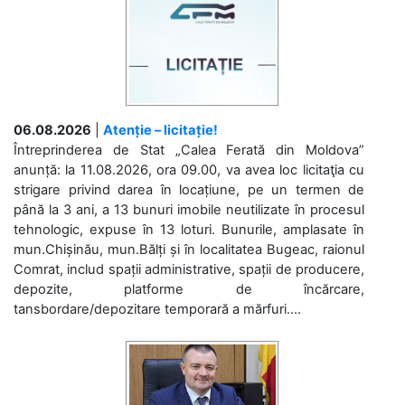
06.08.2026
|
Atenție – licitație!
Întreprinderea de Stat „Calea Ferată din Moldova”
anunță: la 11.08.2026, ora 09.00, va avea loc licitaţia cu
strigare privind darea în locațiune, pe un termen de
până la 3 ani, a 13 bunuri imobile neutilizate în procesul
tehnologic, expuse în 13 loturi. Bunurile, amplasate în
mun.Chișinău, mun.Bălți și în localitatea Bugeac, raionul
Comrat, includ spații administrative, spații de producere,
depozite, platforme de încărcare,
tansbordare/depozitare temporară a mărfuri....