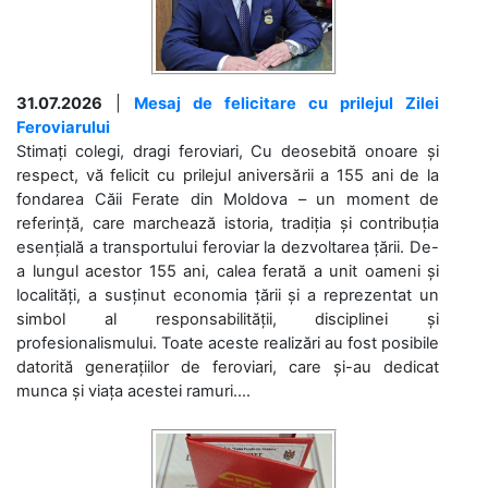
31.07.2026
|
Mesaj de felicitare cu prilejul Zilei
Feroviarului
Stimați colegi, dragi feroviari, Cu deosebită onoare și
respect, vă felicit cu prilejul aniversării a 155 ani de la
fondarea Căii Ferate din Moldova – un moment de
referință, care marchează istoria, tradiția și contribuția
esențială a transportului feroviar la dezvoltarea țării. De-
a lungul acestor 155 ani, calea ferată a unit oameni și
localități, a susținut economia țării și a reprezentat un
simbol al responsabilității, disciplinei și
profesionalismului. Toate aceste realizări au fost posibile
datorită generațiilor de feroviari, care și-au dedicat
munca și viața acestei ramuri....