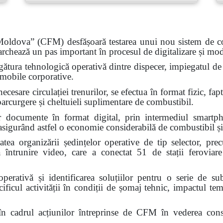
 Moldova” (CFM) desfășoară testarea unui nou sistem de com
marchează un pas important în procesul de digitalizare și moder
egătura tehnologică operativă dintre dispecer, impiegatul de 
 mobile corporative.
ecesare circulației trenurilor, se efectua în format fizic, fa
parcurgere și cheltuieli suplimentare de combustibil.
r documente în format digital, prin intermediul smartpho
e, asigurând astfel o economie considerabilă de combustibil și
tatea organizării ședințelor operative de tip selector, pre
 întrunire video, care a conectat 51 de stații feroviare
operativă și identificarea soluțiilor pentru o serie de su
cificul activității în condiții de șomaj tehnic, impactul te
 cadrul acțiunilor întreprinse de CFM în vederea consolidăr