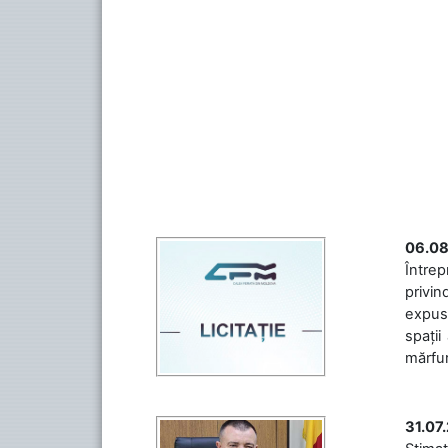
06.08
Întrep
privin
expuse
spații
mărfuri
31.07