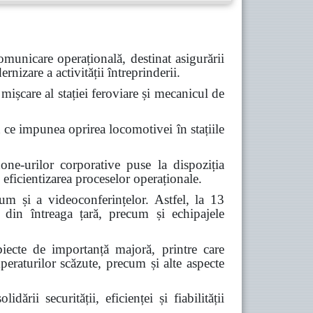
unicare operațională, destinat asigurării
nizare a activității întreprinderii.
mișcare al stației feroviare și mecanicul de
pt ce impunea oprirea locomotivei în stațiile
ne-urilor corporative puse la dispoziția
 eficientizarea proceselor operaționale.
cum și a videoconferințelor. Astfel, la 13
 din întreaga țară, precum și echipajele
biecte de importanță majoră, printre care
mperaturilor scăzute, precum și alte aspecte
ii securității, eficienței și fiabilității