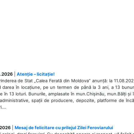
.2026
|
Atenție – licitație!
rinderea de Stat „Calea Ferată din Moldova” anunță: la 11.08.2026,
d darea în locațiune, pe un termen de până la 3 ani, a 13 bunuri
 în 13 loturi. Bunurile, amplasate în mun.Chișinău, mun.Bălți și 
 administrative, spații de producere, depozite, platforme de în
....
.2026
|
Mesaj de felicitare cu prilejul Zilei Feroviarului