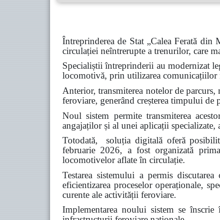
Întreprinderea de Stat „Calea Ferată din
circulației neîntrerupte a trenurilor, care 
Specialiștii întreprinderii au modernizat l
locomotivă, prin utilizarea comunicațiilor
Anterior, transmiterea notelor de parcurs, n
feroviare, generând creșterea timpului de 
Noul sistem permite transmiterea acesto
angajaților și al unei aplicații specializat
Totodată, soluția digitală oferă posibili
februarie 2026, a fost organizată prima
locomotivelor aflate în circulație.
Testarea sistemului a permis discutarea 
eficientizarea proceselor operaționale, spe
curente ale activității feroviare.
Implementarea noului sistem se înscrie în
infrastructurii feroviare naționale.