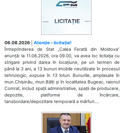
06.08.2026
|
Atenție – licitație!
Întreprinderea de Stat „Calea Ferată din Moldova”
anunță: la 11.08.2026, ora 09.00, va avea loc licitaţia cu
strigare privind darea în locațiune, pe un termen de
până la 3 ani, a 13 bunuri imobile neutilizate în procesul
tehnologic, expuse în 13 loturi. Bunurile, amplasate în
mun.Chișinău, mun.Bălți și în localitatea Bugeac, raionul
Comrat, includ spații administrative, spații de producere,
depozite, platforme de încărcare,
tansbordare/depozitare temporară a mărfuri....