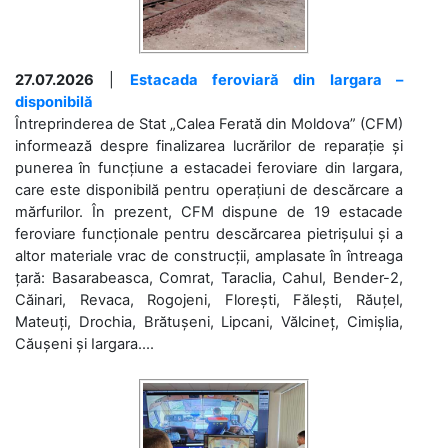
27.07.2026
|
Estacada feroviară din Iargara –
disponibilă
Întreprinderea de Stat „Calea Ferată din Moldova” (CFM)
informează despre finalizarea lucrărilor de reparație și
punerea în funcțiune a estacadei feroviare din Iargara,
care este disponibilă pentru operațiuni de descărcare a
mărfurilor. În prezent, CFM dispune de 19 estacade
feroviare funcționale pentru descărcarea pietrișului și a
altor materiale vrac de construcții, amplasate în întreaga
țară: Basarabeasca, Comrat, Taraclia, Cahul, Bender-2,
Căinari, Revaca, Rogojeni, Florești, Fălești, Răuțel,
Mateuți, Drochia, Brătușeni, Lipcani, Vălcineț, Cimișlia,
Căușeni și Iargara....