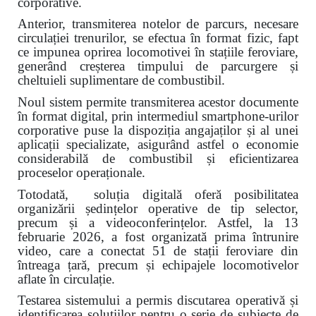
corporative.
Anterior, transmiterea notelor de parcurs, necesare
circulației trenurilor, se efectua în format fizic, fapt
ce impunea oprirea locomotivei în stațiile feroviare,
generând creșterea timpului de parcurgere și
cheltuieli suplimentare de combustibil.
Noul sistem permite transmiterea acestor documente
în format digital, prin intermediul smartphone-urilor
corporative puse la dispoziția angajaților și al unei
aplicații specializate, asigurând astfel o economie
considerabilă de combustibil și eficientizarea
proceselor operaționale.
Totodată, soluția digitală oferă posibilitatea
organizării ședințelor operative de tip selector,
precum și a videoconferințelor. Astfel, la 13
februarie 2026, a fost organizată prima întrunire
video, care a conectat 51 de stații feroviare din
întreaga țară, precum și echipajele locomotivelor
aflate în circulație.
Testarea sistemului a permis discutarea operativă și
identificarea soluțiilor pentru o serie de subiecte de