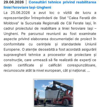
29.06.2026
|
Consultări tehnice privind reabilitarea
liniei feroviare Iași-Ungheni
La 25.06.2026 a avut loc o vizită de lucru a
reprezentanților Întreprinderii de Stat ”Calea Ferată din
Moldova” la Sucursala Regională de Căi Ferate Iași, în
cadrul proiectului de reabilitare a liniei feroviare Iași –
Ungheni. Pe parcursul reuniunii au fost examinate
aspecte privind elaborarea documentației de proiect în
conformitate cu cerințele și standardele Uniunii
Europene. O atenție deosebită a fost acordată asigurării
supravegherii tehnice a proceselor de proiectare și
construcție, care urmează să fie realizată de experți ce
dețin certificate și calificări corespunzătoare,
recunoscute atât la nivel european, cât și național. ...