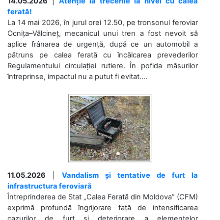
14.05.2026
|
Atenție la trecerile la nivel cu calea
ferată!
La 14 mai 2026, în jurul orei 12.50, pe tronsonul feroviar
Ocnița–Vălcineț, mecanicul unui tren a fost nevoit să
aplice frânarea de urgență, după ce un automobil a
pătruns pe calea ferată cu încălcarea prevederilor
Regulamentului circulației rutiere. În pofida măsurilor
întreprinse, impactul nu a putut fi evitat....
11.05.2026
|
Vandalism și tentative de furt la
infrastructura feroviară
Întreprinderea de Stat „Calea Ferată din Moldova” (CFM)
exprimă profundă îngrijorare față de intensificarea
cazurilor de furt și deteriorare a elementelor