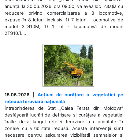
anunță: la 30.06.2026, ora 09.00, va avea loc licitaţia cu
reducere privind comercializarea a 8 locomotive,
expuse în 8 loturi, inclusiv: 1) 7 loturi - locomotive de
model 3ТЭ10М; 1) 1 lot - locomotivă de model
2ТЭ10Л....
15.06.2026
|
Acțiuni de curățare a vegetației pe
rețeaua feroviară națională
Întreprinderea de Stat „Calea Ferată din Moldova”
desfășoară lucrări de defrișare și curățare a vegetației
înalte de-a lungul rețelei feroviare, cu prioritate în
zonele cu vizibilitate redusă. Aceste intervenții sunt
necesare pentru asigurarea vizibilității semnalelor și