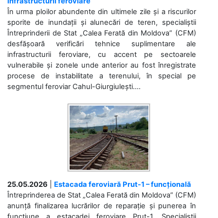
infrastructurii feroviare
În urma ploilor abundente din ultimele zile și a riscurilor
sporite de inundații și alunecări de teren, specialiștii
Întreprinderii de Stat „Calea Ferată din Moldova” (CFM)
desfășoară verificări tehnice suplimentare ale
infrastructurii feroviare, cu accent pe sectoarele
vulnerabile și zonele unde anterior au fost înregistrate
procese de instabilitate a terenului, în special pe
segmentul feroviar Cahul-Giurgiulești....
25.05.2026
|
Estacada feroviară Prut-1 – funcțională
Întreprinderea de Stat „Calea Ferată din Moldova” (CFM)
anunță finalizarea lucrărilor de reparație și punerea în
funcțiune a estacadei feroviare Prut-1. Specialiștii