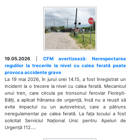
19.05.2026
|
CFM avertizează: Nerespectarea
regulilor la trecerile la nivel cu calea ferată poate
provoca accidente grave
La 19 mai 2026, în jurul orei 14.15, a fost înregistrat un
incident la o trecere la nivel cu calea ferată. Mecanicul
unui tren, care circula pe tronsonul feroviar Florești-
Bălți, a aplicat frânarea de urgență, însă nu a reușit să
evite impactul cu un autovehicul, care a pătruns
neregulamentar pe calea ferată. La fața locului a fost
solicitat Serviciul Național Unic pentru Apeluri de
Urgență 112....