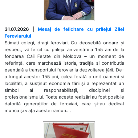
31.07.2026
|
Mesaj de felicitare cu prilejul Zilei
Feroviarului
Stimați colegi, dragi feroviari, Cu deosebită onoare și
respect, vă felicit cu prilejul aniversării a 155 ani de la
fondarea Căii Ferate din Moldova – un moment de
referință, care marchează istoria, tradiția și contribuția
esențială a transportului feroviar la dezvoltarea țării. De-
a lungul acestor 155 ani, calea ferată a unit oameni și
localități, a susținut economia țării și a reprezentat un
simbol al responsabilității, disciplinei și
profesionalismului. Toate aceste realizări au fost posibile
datorită generațiilor de feroviari, care și-au dedicat
munca și viața acestei ramuri....