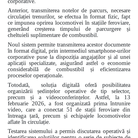
corporative.
Anterior, transmiterea notelor de parcurs, necesare
circulației trenurilor, se efectua în format fizic, fapt
ce impunea oprirea locomotivei în stațiile feroviare,
generând creșterea timpului de parcurgere și
cheltuieli suplimentare de combustibil.
Noul sistem permite transmiterea acestor documente
în format digital, prin intermediul smartphone-urilor
corporative puse la dispoziția angajaților și al unei
aplicații specializate, asigurând astfel o economie
considerabilă de combustibil și eficientizarea
proceselor operaționale.
Totodată, soluția digitală oferă posibilitatea
organizării ședințelor operative de tip selector,
precum și a videoconferințelor. Astfel, la 13
februarie 2026, a fost organizată prima întrunire
video, care a conectat 51 de stații feroviare din
întreaga țară, precum și echipajele locomotivelor
aflate în circulație.
Testarea sistemului a permis discutarea operativă și
identificarea soluțiilor pentru o serie de subiecte de