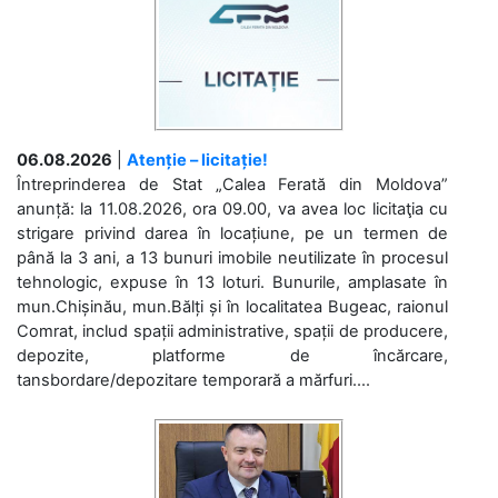
06.08.2026
|
Atenție – licitație!
Întreprinderea de Stat „Calea Ferată din Moldova”
anunță: la 11.08.2026, ora 09.00, va avea loc licitaţia cu
strigare privind darea în locațiune, pe un termen de
până la 3 ani, a 13 bunuri imobile neutilizate în procesul
tehnologic, expuse în 13 loturi. Bunurile, amplasate în
mun.Chișinău, mun.Bălți și în localitatea Bugeac, raionul
Comrat, includ spații administrative, spații de producere,
depozite, platforme de încărcare,
tansbordare/depozitare temporară a mărfuri....