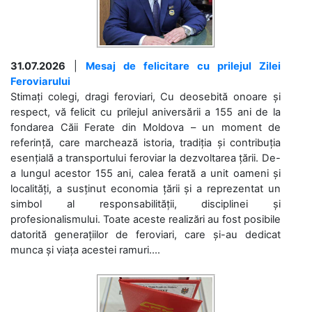
31.07.2026
|
Mesaj de felicitare cu prilejul Zilei
Feroviarului
Stimați colegi, dragi feroviari, Cu deosebită onoare și
respect, vă felicit cu prilejul aniversării a 155 ani de la
fondarea Căii Ferate din Moldova – un moment de
referință, care marchează istoria, tradiția și contribuția
esențială a transportului feroviar la dezvoltarea țării. De-
a lungul acestor 155 ani, calea ferată a unit oameni și
localități, a susținut economia țării și a reprezentat un
simbol al responsabilității, disciplinei și
profesionalismului. Toate aceste realizări au fost posibile
datorită generațiilor de feroviari, care și-au dedicat
munca și viața acestei ramuri....