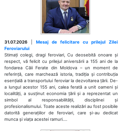
31.07.2026
|
Mesaj de felicitare cu prilejul Zilei
Feroviarului
Stimați colegi, dragi feroviari, Cu deosebită onoare și
respect, vă felicit cu prilejul aniversării a 155 ani de la
fondarea Căii Ferate din Moldova – un moment de
referință, care marchează istoria, tradiția și contribuția
esențială a transportului feroviar la dezvoltarea țării. De-
a lungul acestor 155 ani, calea ferată a unit oameni și
localități, a susținut economia țării și a reprezentat un
simbol al responsabilității, disciplinei și
profesionalismului. Toate aceste realizări au fost posibile
datorită generațiilor de feroviari, care și-au dedicat
munca și viața acestei ramuri....