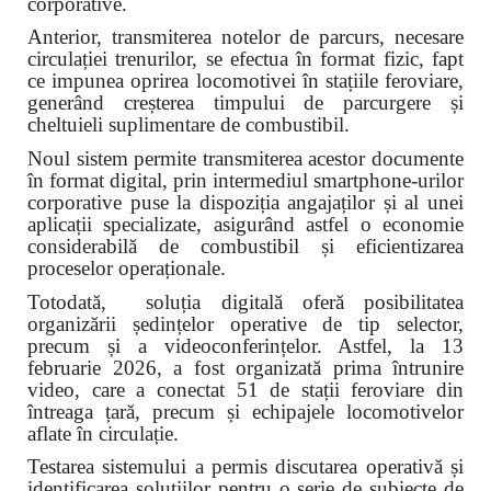
corporative.
Anterior, transmiterea notelor de parcurs, necesare
circulației trenurilor, se efectua în format fizic, fapt
ce impunea oprirea locomotivei în stațiile feroviare,
generând creșterea timpului de parcurgere și
cheltuieli suplimentare de combustibil.
Noul sistem permite transmiterea acestor documente
în format digital, prin intermediul smartphone-urilor
corporative puse la dispoziția angajaților și al unei
aplicații specializate, asigurând astfel o economie
considerabilă de combustibil și eficientizarea
proceselor operaționale.
Totodată, soluția digitală oferă posibilitatea
organizării ședințelor operative de tip selector,
precum și a videoconferințelor. Astfel, la 13
februarie 2026, a fost organizată prima întrunire
video, care a conectat 51 de stații feroviare din
întreaga țară, precum și echipajele locomotivelor
aflate în circulație.
Testarea sistemului a permis discutarea operativă și
identificarea soluțiilor pentru o serie de subiecte de