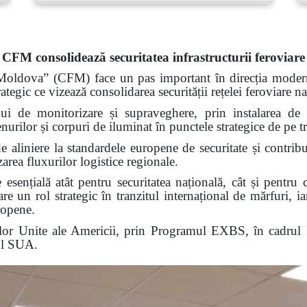
CFM consolidează securitatea infrastructurii feroviare
Moldova” (CFM) face un pas important în direcția modernizăr
ategic ce vizează consolidarea securității rețelei feroviare na
ui de monitorizare și supraveghere, prin instalarea de
rilor și corpuri de iluminat în punctele strategice de pe tr
de aliniere la standardele europene de securitate și contribui
zarea fluxurilor logistice regionale.
 esențială atât pentru securitatea națională, cât și pentru c
 un rol strategic în tranzitul internațional de mărfuri, iar 
ropene.
telor Unite ale Americii, prin Programul EXBS, în cadru
ul SUA.