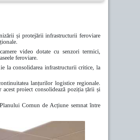
ii și protejării infrastructurii feroviare
ționale.
 camere video dotate cu senzori termici,
aseele feroviare.
e la consolidarea infrastructurii critice, la
ontinuitatea lanțurilor logistice regionale.
acest proiect consolidează poziția țării și
l Planului Comun de Acțiune semnat între