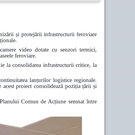
ii și protejării infrastructurii feroviare
ționale.
 camere video dotate cu senzori termici,
aseele feroviare.
e la consolidarea infrastructurii critice, la
ontinuitatea lanțurilor logistice regionale.
acest proiect consolidează poziția țării și
l Planului Comun de Acțiune semnat între