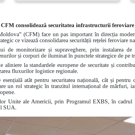
CFM consolidează securitatea infrastructurii feroviare
Moldova” (CFM) face un pas important în direcția modernizăr
ategic ce vizează consolidarea securității rețelei feroviare na
ui de monitorizare și supraveghere, prin instalarea de
rilor și corpuri de iluminat în punctele strategice de pe tr
de aliniere la standardele europene de securitate și contribui
zarea fluxurilor logistice regionale.
 esențială atât pentru securitatea națională, cât și pentru c
 un rol strategic în tranzitul internațional de mărfuri, iar 
ropene.
telor Unite ale Americii, prin Programul EXBS, în cadru
ul SUA.