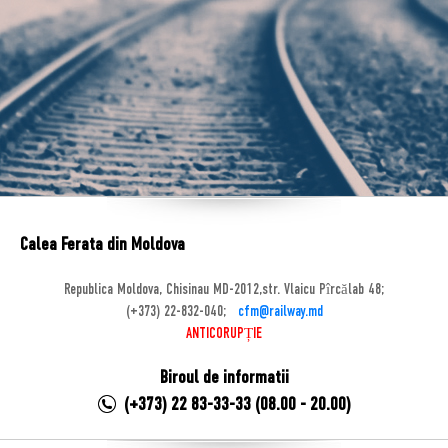
Calea Ferata din Moldova
Republica Moldova, Chisinau MD-2012,str. Vlaicu Pîrcălab 48;
(+373) 22-832-040;
cfm@railway.md
ANTICORUPȚIE
Biroul de informatii
(+373) 22 83-33-33 (08.00 - 20.00)