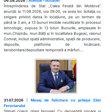
06.08.2026
|
Atenție – licitație!
Întreprinderea de Stat „Calea Ferată din Moldova”
anunță: la 11.08.2026, ora 09.00, va avea loc licitaţia cu
strigare privind darea în locațiune, pe un termen de
până la 3 ani, a 13 bunuri imobile neutilizate în procesul
tehnologic, expuse în 13 loturi. Bunurile, amplasate în
mun.Chișinău, mun.Bălți și în localitatea Bugeac, raionul
Comrat, includ spații administrative, spații de producere,
depozite, platforme de încărcare,
tansbordare/depozitare temporară a mărfuri....
31.07.2026
|
Mesaj de felicitare cu prilejul Zilei
Feroviarului
Stimați colegi, dragi feroviari, Cu deosebită onoare și