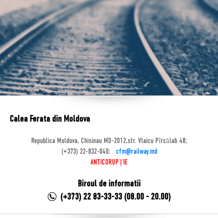
Calea Ferata din Moldova
Republica Moldova, Chisinau MD-2012,str. Vlaicu Pîrcălab 48;
(+373) 22-832-040;
cfm@railway.md
ANTICORUPȚIE
Biroul de informatii
(+373) 22 83-33-33 (08.00 - 20.00)