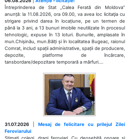
06.08.2026
|
Atenție – licitație!
Întreprinderea de Stat „Calea Ferată din Moldova”
anunță: la 11.08.2026, ora 09.00, va avea loc licitaţia cu
strigare privind darea în locațiune, pe un termen de
până la 3 ani, a 13 bunuri imobile neutilizate în procesul
tehnologic, expuse în 13 loturi. Bunurile, amplasate în
mun.Chișinău, mun.Bălți și în localitatea Bugeac, raionul
Comrat, includ spații administrative, spații de producere,
depozite, platforme de încărcare,
tansbordare/depozitare temporară a mărfuri....
31.07.2026
|
Mesaj de felicitare cu prilejul Zilei
Feroviarului
Stimați colegi, dragi feroviari, Cu deosebită onoare și